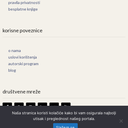
pravila privatnosti
besplatne knjige
korisne poveznice
o nama
uslovi korištenja
autorski program
blog
društvene mreže
Naša stranica koristi kolačiće kako bi vam osigurala najbolji
utisak i preglednost našeg portala.
Knjige Online
Copyright © 2026.
Slažem se