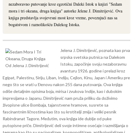
nezaboravno putovanje kroz egzotični Daleki Istok u knjizi "Sedam
mora i tri okeana, druga knjiga" autorke Jelene J. Dimitrijević. Ova
knjiga predstavlja svojevrsni most kroz vreme, povezujući nas sa
bogatstvom i raznolikošću Dalekog Istoka.
Jelena J. Dimitrijević, poznata kao prva
srpska svetska putnica na Dalekom
Istoku, započinje svoju nezaboravnu
avanturu 1926. godine i prelazi kroz
Egipat, Palestinu, Siriju, Liban, Indiju, Cejlon, Kinu, Japan i Ameriku pre
nego što se vrati u Đenovu nakon 255 dana putovanja.
Ova knjiga
odiše detaljnim opisima boja, mirisa i zvukova Indije, kao i dubokim
impresijama o Japanu. Dimitrijević nam pruža priliku da doživimo
živopisne ulice Bombaja, tajanstvene hramove, susrete sa
fascinantnim ličnostima kao što su krotitelji zmija i veliki pesnik
Rabindranat Tagore.
Međutim, ova knjiga ide dublje od puke
putopisne priče. Dimitrijević deli svoje intimne osećaje i razmišljanja o
temama kao što su nacionalizam, kosmopolitizam, antikolonijalizam i