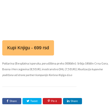
Kupi Knjigu - 699 rsd
Poštarina (Besplatna isporuka, porudžbina preko 3000din): Srbija 180din Crna Gora,
Bosna i Hercegovina (8,5 EUR), inostranstvo DHL (7,5 EUR) |
Realizacija kupovine
podržana od strane partner kompanije Korisna Knjiga d.o.o
Share
Tweet
Pin it
Share