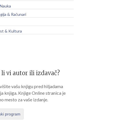
 Nauka
gija & Računari
t & Kultura
 li vi autor ili izdavač?
išite vašu knjigu pred hiljadama
lja knjiga. Knjige Online stranica je
no mesto za vaše izdanje.
ski program