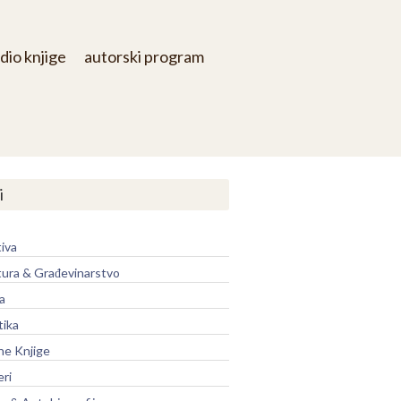
dio knjige
autorski program
i
iva
tura & Građevinarstvo
a
tika
ne Knjige
eri