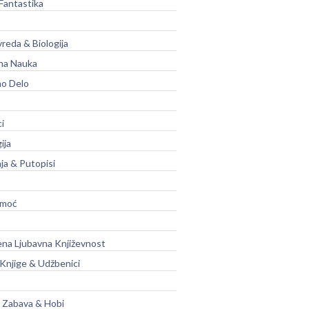
Fantastika
vreda & Biologija
na Nauka
no Delo
ci
ija
ja & Putopisi
moć
na Ljubavna Književnost
 Knjige & Udžbenici
, Zabava & Hobi