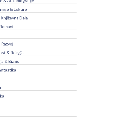
je & Autobiografije
njige & Lektire
Književna Dela
 Romani
 Razvoj
st & Religija
ja & Biznis
antastika
a
ika
a