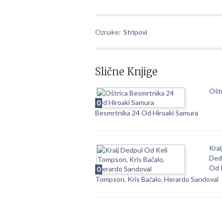
Oznake:
Stripovi
Slične Knjige
Ošt
0
Besmrtnika 24 Od Hiroaki Samura
Kral
Ded
Od 
0
Tompson, Kris Bačalo, Herardo Sandoval