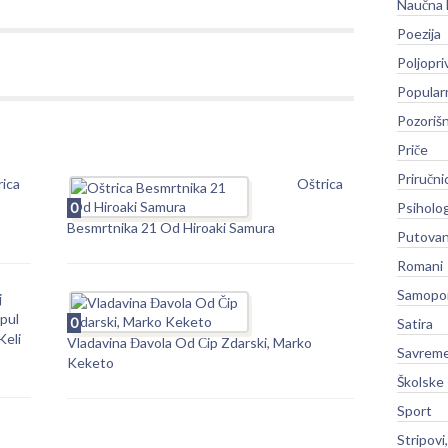
Naučna 
Poezija
Poljopri
Popular
Pozoriš
Priče
Priručni
rica
Oštrica
0
Psiholog
Besmrtnika 21 Od Hiroaki Samura
Putovan
Romani
Samopo
j
pul
0
Satira
Keli
Vladavina Đavola Od Čip Zdarski, Marko
Savreme
Keketo
Školske
Sport
Stripovi