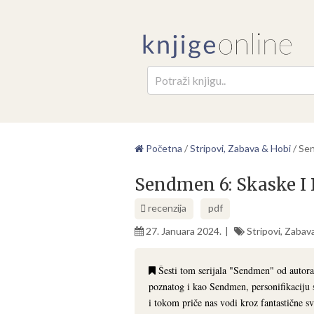
Pretr
Početna
/
Stripovi, Zabava & Hobi
/
Sen
Sendmen 6: Skaske I 
recenzija
pdf
27. Januara 2024.
Stripovi, Zabav
Šesti tom serijala "Sendmen" od autora
poznatog i kao Sendmen, personifikaciju 
i tokom priče nas vodi kroz fantastične s