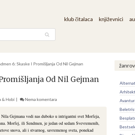
klub čitalaca
književnici
au
aga
dmen 6: Skaske I Promišljanja Od Nil Gejman
žanrov
Promišljanja Od Nil Gejman
Alternat
Arhitek
a & Hobi
Nema komentara
Avantur
Beletris
 Nila Gejmana vodi nas duboko u intrigantni svet Morfeja,
Besplat
sna. Morfej, ili Sendmen, je jedan od sedam Svevremenih,
Bestsel
vetove snova, ali i stvarnog, savremenog sveta, ponekad