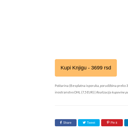
Kupi Knjigu - 3699 rsd
Poštarina (Besplatna isporuka, porudžbina preko 3
inostranstvo DHL (7,5 EUR) |
Realizacija kupovine p
Share
Tweet
Pin it