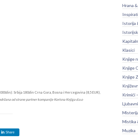
Hrana &
Inspirat
Istorija 
Istorijsk
Kapitaln
Klasici
Knjige 
Knjige O
Knjige Z
Književ
000din): Srbija 180din Crna Gora, Bosna i Hercegovina (8,5 EUR),
Krimići 
održana od strane partner kompanije Korisna Knjiga d.o.o
Ljubavni
Misterij
Mistika 
Muzika
Share