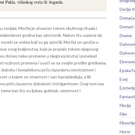
Biografi
put Pakla, vilinskog sveta ili Asgarda.
Dečije K
Domaća 
Domaći
 serijala, Morfej je uhvaćen tokom okultnog rituala i
edamdeset godina kao zatočenik. Nakon što uspeva da
Drama
osveti se onima koji su ga zatočili, Morfej se upušta u
Duhovni
nove svog kraljevstva, koje je propalo tokom njegovog
Duhovno
štvu doneo neke promene u njegovoj krutoj i ponekad
Ekonomi
vati nužnost promena i suoči se sa svojim prošlim greškama.
i duboku i kompleksnu priču ispunjenu misticizmom i
Epska F
et u kojem se stvarnost i san ispreplavljuju, a lik
Esej
 ovu priču izuzetno dubokom i intrigantnom. Ovaj tom nas
Ezoterij
i teme kao što su ljubav, gubitak, umetnost i
Fantast
Fikcija
Film
Filozofij
Horor