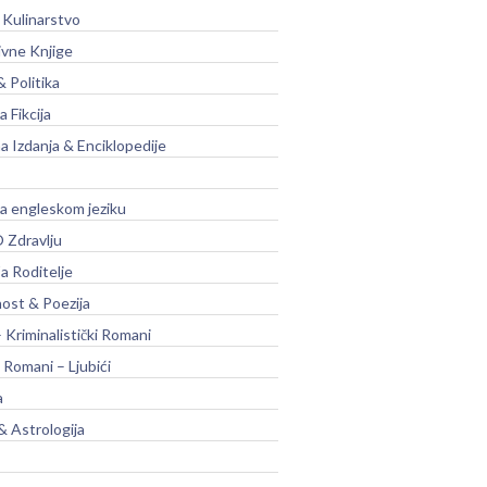
 Kulinarstvo
ivne Knjige
& Politika
a Fikcija
a Izdanja & Enciklopedije
na engleskom jeziku
 Zdravlju
a Roditelje
nost & Poezija
– Kriminalistički Romani
 Romani – Ljubići
a
& Astrologija