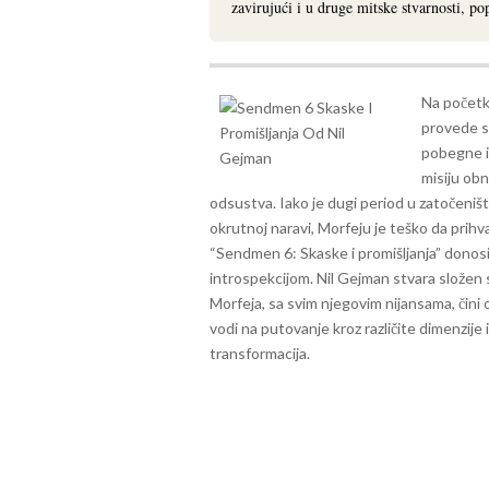
zavirujući i u druge mitske stvarnosti, po
Na početku
provede s
pobegne i 
misiju ob
odsustva. Iako je dugi period u zatočeni
okrutnoj naravi, Morfeju je teško da prih
“Sendmen 6: Skaske i promišljanja” donos
introspekcijom. Nil Gejman stvara složen sv
Morfeja, sa svim njegovim nijansama, čini
vodi na putovanje kroz različite dimenzije 
transformacija.