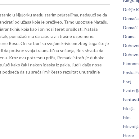
Biografi
Dečije K
tanio u Njujorku među starim prijateljima, nadajući se da
Domaća 
ancirati od užasa koje je preživeo. Tamo upoznaje Natašu,
Domaći
grantkinju koja kao i on nosi teret prošlosti. Nataša
četak, pomažući mu da zaboravi strašne uspomene.
Drama
one Rosu. On se bori sa svojom krivicom zbog toga što je
Duhovni
udi da potisne svoja traumatična sećanja, Ros shvata da
Duhovno
cenu.
Kroz ovu potresnu priču, Remark istražuje duboke
Ekonomi
ujući kako čak i nakon izlaska iz pakla, ljudi i dalje nose
s podseća da su sreća i mir često rezultat unutrašnje
Epska F
Esej
Ezoterij
Fantast
Fikcija
Film
Filozofij
Horor