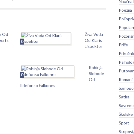
Naučna 
Poezija
Poljopri
Popular
n Od
Živa Voda
Pozoriš
berts
Od Klaris
0
Priče
Lispektor
Priručni
Psiholog
Robinja
Putovan
Slobode
0
Od
Romani
Ildefonso Falkones
Samopo
Satira
Savreme
Školske
Sport
Stripovi