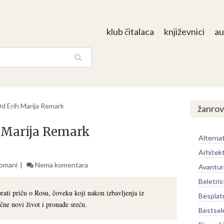
klub čitalaca
književnici
au
aga
d Erih Marija Remark
žanrov
h Marija Remark
Alternat
Arhitek
omani
Nema komentara
Avantur
Beletris
ati priču o Rosu, čoveku koji nakon izbavljenja iz
Besplat
ne novi život i pronađe sreću.
Bestsel