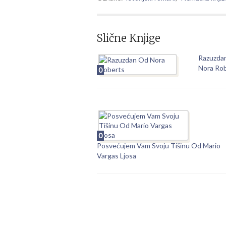
Slične Knjige
Razuzda
Nora Ro
0
0
Posvećujem Vam Svoju Tišinu Od Mario
Vargas Ljosa