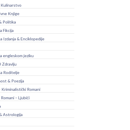
 Kulinarstvo
ivne Knjige
& Politika
a Fikcija
a Izdanja & Enciklopedije
na engleskom jeziku
 Zdravlju
a Roditelje
nost & Poezija
– Kriminalistički Romani
 Romani – Ljubići
a
& Astrologija