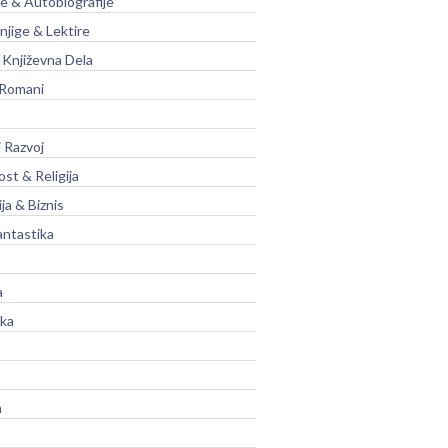
je & Autobiografije
njige & Lektire
Književna Dela
 Romani
 Razvoj
st & Religija
ja & Biznis
antastika
a
ika
a