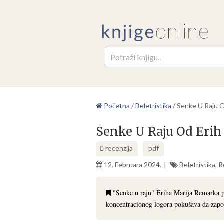
Pretr
Početna
/
Beletristika
/
Senke U Raju O
Senke U Raju Od Eri
recenzija
pdf
12. Februara 2024.
Beletristika
,
R
"Senke u raju" Eriha Marija Remarka pr
koncentracionog logora pokušava da započ