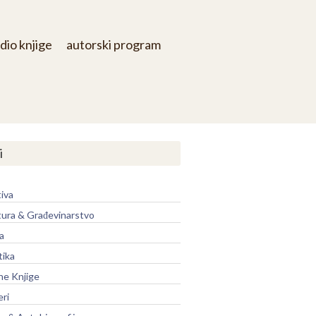
dio knjige
autorski program
i
iva
tura & Građevinarstvo
a
tika
ne Knjige
eri