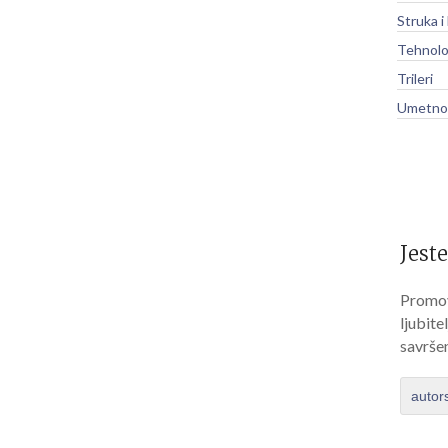
Struka i
Tehnolo
Trileri
Umetnos
Jeste
Promov
ljubite
savrše
autor