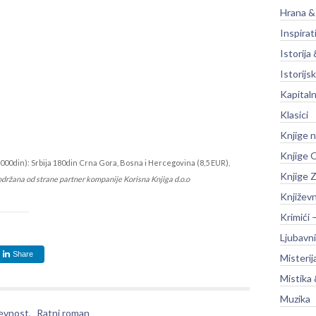
Hrana &
Inspirat
Istorija 
Istorijsk
Kapitaln
Klasici
Knjige 
Knjige O
000din): Srbija 180din Crna Gora, Bosna i Hercegovina (8,5 EUR),
Knjige Z
održana od strane partner kompanije Korisna Knjiga d.o.o
Književ
Krimići 
Ljubavni
Share
Misterij
Mistika 
Muzika
evnost
,
Ratni roman