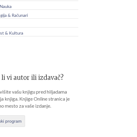
 Nauka
gija & Računari
t & Kultura
 li vi autor ili izdavač?
išite vašu knjigu pred hiljadama
lja knjiga. Knjige Online stranica je
no mesto za vaše izdanje.
ski program