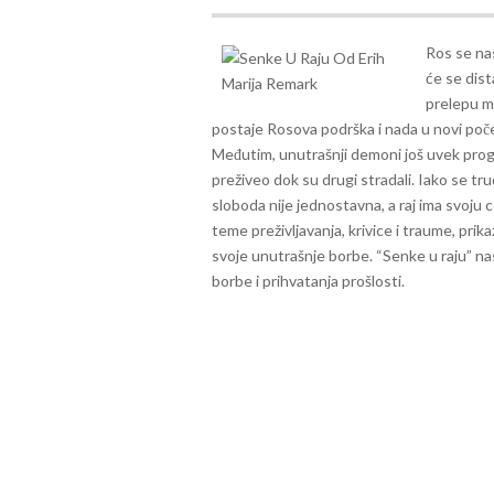
Ros se nas
će se dist
prelepu mi
postaje Rosova podrška i nada u novi po
Međutim, unutrašnji demoni još uvek prog
preživeo dok su drugi stradali. Iako se tr
sloboda nije jednostavna, a raj ima svoju 
teme preživljavanja, krivice i traume, prikaz
svoje unutrašnje borbe. “Senke u raju” na
borbe i prihvatanja prošlosti.