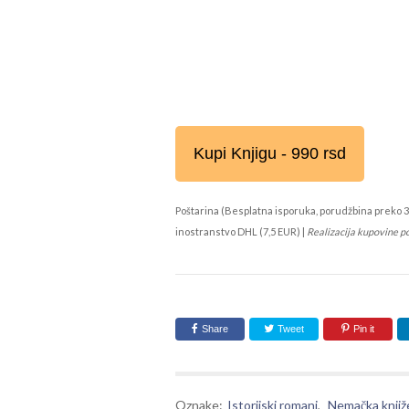
Kupi Knjigu - 990 rsd
Poštarina (Besplatna isporuka, porudžbina preko 3
inostranstvo DHL (7,5 EUR) |
Realizacija kupovine p
Share
Tweet
Pin it
Oznake:
Istorijski romani
,
Nemačka knjiž