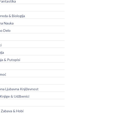
Fantastika
vreda & Biologija
na Nauka
no Delo
ci
ija
ja & Putopisi
moć
na Ljubavna Književnost
 Knjige & Udžbenici
, Zabava & Hobi