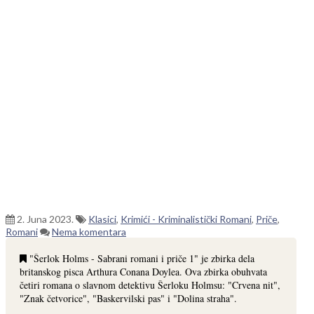
2. Juna 2023.
Klasici
,
Krimići - Kriminalistički Romani
,
Priče
,
Romani
Nema komentara
"Šerlok Holms - Sabrani romani i priče 1" je zbirka dela
britanskog pisca Arthura Conana Doylea. Ova zbirka obuhvata
četiri romana o slavnom detektivu Šerloku Holmsu: "Crvena nit",
"Znak četvorice", "Baskervilski pas" i "Dolina straha".