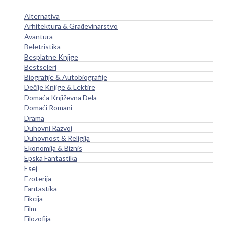
Alternativa
Arhitektura & Građevinarstvo
Avantura
Beletristika
Besplatne Knjige
Bestseleri
Biografije & Autobiografije
Dečije Knjige & Lektire
Domaća Književna Dela
Domaći Romani
Drama
Duhovni Razvoj
Duhovnost & Religija
Ekonomija & Biznis
Epska Fantastika
Esej
Ezoterija
Fantastika
Fikcija
Film
Filozofija