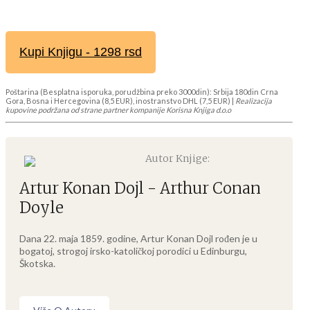
Kupi Knjigu - 1298 rsd
Poštarina (Besplatna isporuka, porudžbina preko 3000din): Srbija 180din Crna
Gora, Bosna i Hercegovina (8,5 EUR), inostranstvo DHL (7,5 EUR) |
Realizacija
kupovine podržana od strane partner kompanije Korisna Knjiga d.o.o
Autor Knjige:
Artur Konan Dojl - Arthur Conan
Doyle
Dana 22. maja 1859. godine, Artur Konan Dojl rođen je u
bogatoj, strogoj irsko-katoličkoj porodici u Edinburgu,
Škotska.