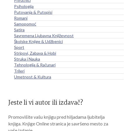
Priručnici
Psihologija
Putovanja & Putopisi
Romani
Samopomoć
Satira
Savremena Ljubavna Književnost
Školske Knjige & Udžbenici
Sport
Stripovi, Zabava & Hobi
Struka i Nauka
Tehnologija & Računari
Trileri
Umetnost & Kultura
Jeste li vi autor ili izdavač?
Promovišite vašu knjigu pred hiljadama ljubitelja
knjiga. Knjige Online stranica je savršeno mesto za
vaše izdanje.