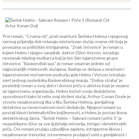
Prvi roman, “Crvena nit”, prati avanture Šerloka Holmsa i njegovog
vernog prijatelja dok rešavaju misteriozan slučaj crvene niti koja je
povezana sa političkim intriganama.
“Znak četvorice” je roman u
kojem Holms i njegov saradnik, doktor Džon Votson, istražuju
nestanak mladog muškarca koji je bio član tajanstvene grupe
četvorice.
“Baskervilski pas” je roman smatran jednim od
najpoznatijih Holmsovih slučajeva. Radnja se dešava u mračnom i
tajanstvenom močvarnom području gde Holms i Votson istražuju
smrt jednog naslednika Baskervilskog imanja.
“Dolina straha” je
poslednji roman u ovoj zbirci i donosi priču o ubistvu koje je vezano
za tajanstvenu organizaciju. Holms koristi svoje deduktivne
sposobnosti kako bi rešio ovaj složeni slučaj.
Arthur Conan Doyle je
stvorio nezaboravnog lika u liku Šerloka Holmsa, genijalnog
detektiva sa neverovatnom moći dedukcije. Njegovi romani su
postali klasici kriminalističke književnosti, a Holms je postao ikona
detektivskog žanra.
“Šerlok Holms – Sabrani romani i priče 1” je
nezaobilazno štivo za sve ljubitelje misterija, intrige i detektivskih
priča. Ovi romani pružaju uzbudljive zaplete, intrigantne likove i
nezaboravne trenutke, istovremeno pružajući uvid u genijalnost i