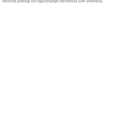
metode jednog od najpoznatijih detektiva svih vremena.