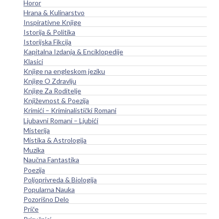
Horor
Hrana & Kulinarstvo
Inspirativne Knjige
Istorija & Politika
Istorijska Fikcija
Kapitalna Izdanja & Enciklopedije
Klasici
Knjige na engleskom jeziku
Knjige O Zdravlju
Knjige Za Roditelje
Književnost & Poezija
Krimići – Kriminalistički Romani
Ljubavni Romani – Ljubići
Misterija
Mistika & Astrologija
Muzika
Naučna Fantastika
Poezija
Poljoprivreda & Biologija
Popularna Nauka
Pozorišno Delo
Priče