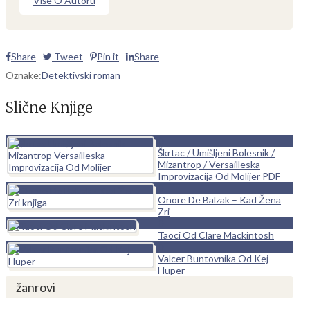
Više O Autoru
Share
Tweet
Pin it
Share
Oznake:
Detektivski roman
Slične Knjige
0
Škrtac / Umišljeni Bolesnik /
Mizantrop / Versailleska
Improvizacija Od Molijer PDF
0
Onore De Balzak – Kad Žena
Zri
0
Taoci Od Clare Mackintosh
0
Valcer Buntovnika Od Kej
Huper
žanrovi