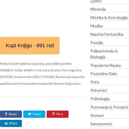
Ljubići
Misterija
Mistika & Astrologija
Muzika
Naučna Fantastika
Poezija
Kupi Knjigu - 891 rsd
Poljoprivreda &
Biologija
Poštarina (Besplatna isporuka, porudžbina preko
Popularna Nauka
3000din): Srbija 180din Crna Gora, Bosna i Hercegovina
Pozorišno Delo
(8,5 EUR), inostranstvo DHL (7,5 EUR) |
Realizacija kupovine
Priče
podržana od strane partner kompanije Korisna Knjiga d.o.o
Priručnici
Psihologija
Putovanja & Putopisi
Share
Tweet
Pin it
Romani
Samopomoć
Share