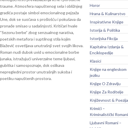
Horor
traume. Atmosfera napuštenog sela i obližnjeg
gradića postaje simbol emocionalnog pejzaža
Hrana & Kulinarstvo
Une, dok se suočava s prošlošću i pokušava da
Inspirativne Knjige
pronađe smisao u sadašnjosti.
Kritičari hvale
Istorija & Politika
“Sezonu berbe” zbog senzualnog narativa,
Istorijska Fikcija
poetskih metafora i suptilnog stila kojim
Blažević osvetljava unutrašnji svet svojih likova.
Kapitalna Izdanja &
Roman nudi dubok uvid u emocionalne borbe
Enciklopedije
junaka, istražujući univerzalne teme ljubavi,
Klasici
gubitka i samospoznaje, dok oslikava
Knjige na engleskom
nepregledni prostor unutrašnjih sukoba i
jeziku
poetiku napuštenih prostora.
Knjige O Zdravlju
Knjige Za Roditelje
Književnost & Poezija
Krimići –
Kriminalistički Romani
Ljubavni Romani –