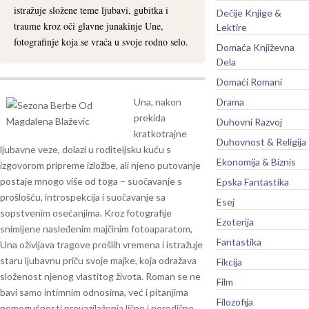
istražuje složene teme ljubavi, gubitka i
Dečije Knjige &
traume kroz oči glavne junakinje Une,
Lektire
fotografinje koja se vraća u svoje rodno selo.
Domaća Književna
Dela
Domaći Romani
Una, nakon
Drama
prekida
Duhovni Razvoj
kratkotrajne
Duhovnost & Religija
ljubavne veze, dolazi u roditeljsku kuću s
Ekonomija & Biznis
izgovorom pripreme izložbe, ali njeno putovanje
postaje mnogo više od toga – suočavanje s
Epska Fantastika
prošlošću, introspekcija i suočavanje sa
Esej
sopstvenim osećanjima.
Kroz fotografije
Ezoterija
snimljene nasleđenim majčinim fotoaparatom,
Fantastika
Una oživljava tragove prošlih vremena i istražuje
staru ljubavnu priču svoje majke, koja odražava
Fikcija
složenost njenog vlastitog života. Roman se ne
Film
bavi samo intimnim odnosima, već i pitanjima
Filozofija
nemogućnosti prevazilaženja lične i porodične