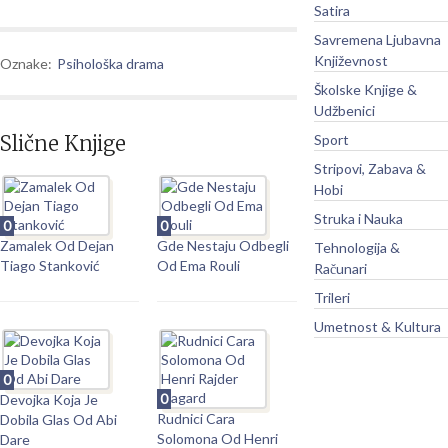
Satira
Savremena Ljubavna
Književnost
Oznake:
Psihološka drama
Školske Knjige &
Udžbenici
Slične Knjige
Sport
Stripovi, Zabava &
Hobi
Struka i Nauka
0
0
Zamalek Od Dejan
Gde Nestaju Odbegli
Tehnologija &
Tiago Stanković
Od Ema Rouli
Računari
Trileri
Umetnost & Kultura
0
0
Devojka Koja Je
Rudnici Cara
Dobila Glas Od Abi
Solomona Od Henri
Dare