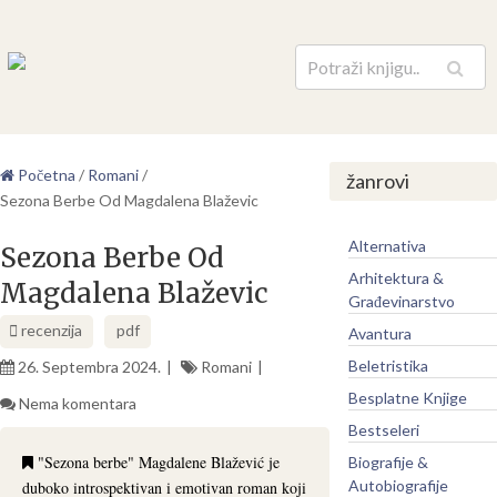
Pretraga
Početna
/
Romani
/
žanrovi
Sezona Berbe Od Magdalena Blaževic
Alternativa
Sezona Berbe Od
Arhitektura &
Magdalena Blaževic
Građevinarstvo
recenzija
pdf
Avantura
Beletristika
26. Septembra 2024.
Romani
Besplatne Knjige
Nema komentara
Bestseleri
"Sezona berbe" Magdalene Blažević je
Biografije &
Autobiografije
duboko introspektivan i emotivan roman koji