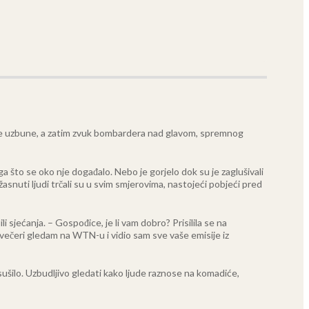
račne uzbune, a zatim zvuk bombardera nad glavom, spremnog
ga što se oko nje događalo. Nebo je gorjelo dok su je zaglušivali
asnuti ljudi trčali su u svim smjerovima, nastojeći pobjeći pred
i sjećanja. – Gospođice, je li vam dobro? Prisilila se na
s večeri gledam na WTN-u i vidio sam sve vaše emisije iz
osušilo. Uzbudljivo gledati kako ljude raznose na komadiće,