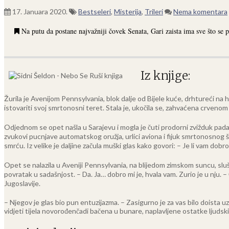
17. Januara 2020.
Bestseleri
,
Misterija
,
Trileri
Nema komentara
Na putu da postane najvažniji čovek Senata, Gari zaista ima sve što se 
Iz knjige:
Žurila je Avenijom Pennsylvania, blok dalje od Bijele kuće, drhtureći n
istovariti svoj smrtonosni teret. Stala je, ukočila se, zahvaćena crveno
Odjednom se opet našla u Sarajevu i mogla je čuti prodorni zvižduk padajuć
zvukovi pucnjave automatskog oružja, urlici aviona i fijuk smrtonosnog šr
smrću. Iz velike je daljine začula muški glas kako govori: – Je li vam dobro
Opet se nalazila u Aveniji Pennsylvania, na blijedom zimskom suncu, slušaju
povratak u sadašnjost. – Da. Ja… dobro mi je, hvala vam. Zurio je u nju. 
Jugoslavije.
– Njegov je glas bio pun entuzijazma. – Zasigurno je za vas bilo doista uz
vidjeti tijela novorođenčadi bačena u bunare, naplavljene ostatke ljudski