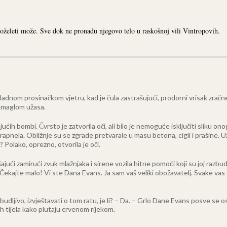
poželeti može. Sve dok ne pronađu njegovo telo u raskošnoj vili Vintropovih.
a hladnom prosinačkom vjetru, kad je čula zastrašujući, prodorni vrisak z
m maglom užasa.
ih bombi. Čvrsto je zatvorila oči, ali bilo je nemoguće isključiti sliku ono
apnela. Obližnje su se zgrade pretvarale u masu betona, cigli i prašine. Už
? Polako, oprezno, otvorila je oči.
ći zamirući zvuk mlažnjaka i sirene vozila hitne pomoći koji su joj razbudil
– Čekajte malo! Vi ste Dana Evans. Ja sam vaš veliki obožavatelj. Svake va
budljivo, izvještavati o tom ratu, je li? – Da. – Grlo Dane Evans posve se 
h tijela kako plutaju crvenom rijekom.