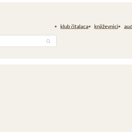
klub čitalaca
književnici
aud
traga