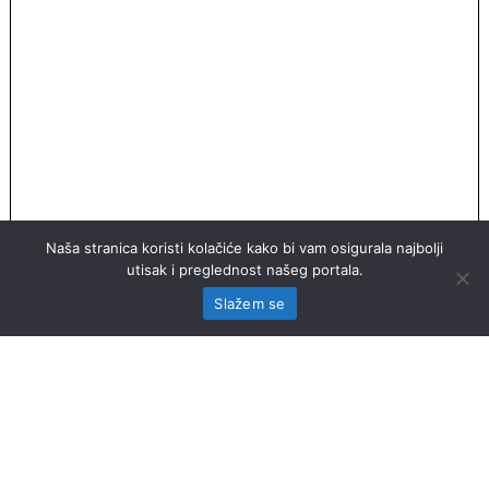
Naša stranica koristi kolačiće kako bi vam osigurala najbolji
utisak i preglednost našeg portala.
Slažem se