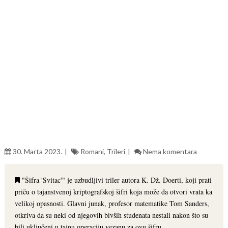
30. Marta 2023.
Romani
,
Trileri
Nema komentara
"Šifra 'Svitac'" je uzbudljivi triler autora K. Dž. Doerti, koji prati
priču o tajanstvenoj kriptografskoj šifri koja može da otvori vrata ka
velikoj opasnosti. Glavni junak, profesor matematike Tom Sanders,
otkriva da su neki od njegovih bivših studenata nestali nakon što su
bili uključeni u tajnu operaciju vezanu za ovu šifru.