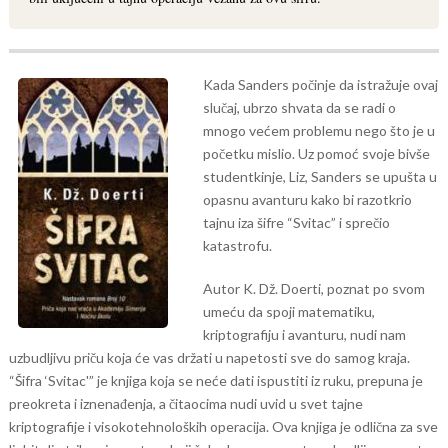
Kada Sanders počinje da istražuje ovaj
slučaj, ubrzo shvata da se radi o
mnogo većem problemu nego što je u
početku mislio. Uz pomoć svoje bivše
studentkinje, Liz, Sanders se upušta u
opasnu avanturu kako bi razotkrio
tajnu iza šifre “Svitac” i sprečio
katastrofu.
Autor K. Dž. Doerti, poznat po svom
umeću da spoji matematiku,
kriptografiju i avanturu, nudi nam
uzbudljivu priču koja će vas držati u napetosti sve do samog kraja.
“Šifra ‘Svitac'” je knjiga koja se neće dati ispustiti iz ruku, prepuna je
preokreta i iznenađenja, a čitaocima nudi uvid u svet tajne
kriptografije i visokotehnoloških operacija. Ova knjiga je odlična za sve