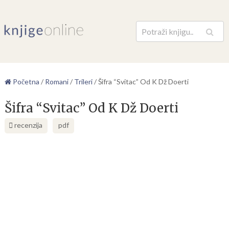
Pretraga
Početna
/
Romani
/
Trileri
/
Šifra “Svitac” Od K Dž Doerti
Šifra “Svitac” Od K Dž Doerti
recenzija
pdf