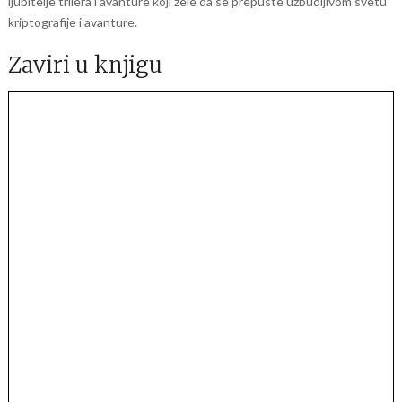
ljubitelje trilera i avanture koji žele da se prepuste uzbudljivom svetu
kriptografije i avanture.
Zaviri u knjigu