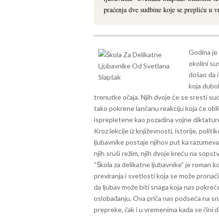
praćenja dve sudbine koje se prepliću u vrt
Godina je
okolini s
došao da 
koja dubok
trenutke očaja. Njih dvoje će se sresti su
tako pokrene lančanu reakciju koja će obl
isprepletene kao pozadina vojne diktature 
Kroz lekcije iz književnosti, istorije, poli
ljubavnike postaje njihov put ka razumeva
njih sruši režim, njih dvoje kreću na sops
“Škola za delikatne ljubavnike” je roman ko
previranja i svetlosti koja se može pronaći
da ljubav može biti snaga koja nas pokreć
oslobađanju. Ova priča nas podseća na sna
prepreke, čak i u vremenima kada se čini 