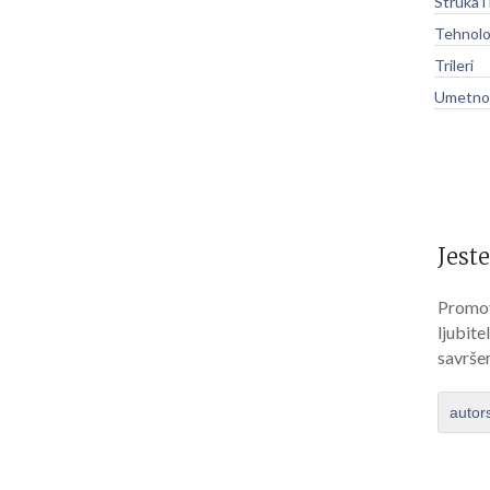
Struka i
Tehnolo
Trileri
Umetnos
Jeste
Promov
ljubite
savrše
autor