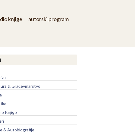
dio knjige
autorski program
i
iva
tura & Građevinarstvo
a
tika
ne Knjige
eri
je & Autobiografije