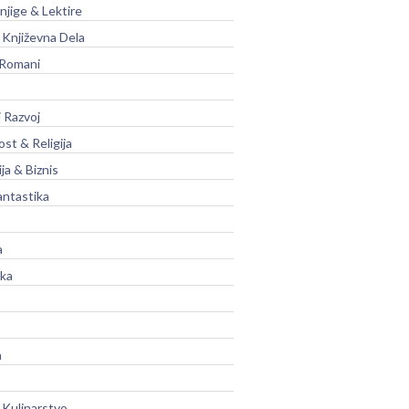
njige & Lektire
Književna Dela
 Romani
 Razvoj
st & Religija
ja & Biznis
antastika
a
ika
a
 Kulinarstvo