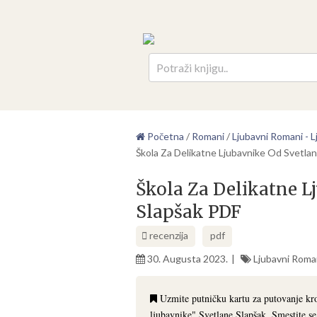
Pretr
Početna
/
Romani
/
Ljubavni Romani - Lj
Škola Za Delikatne Ljubavnike Od Svetla
Škola Za Delikatne L
Slapšak PDF
recenzija
pdf
30. Augusta 2023.
Ljubavni Romani
Uzmite putničku kartu za putovanje kr
ljubavnike" Svetlane Slapšak. Smestite s