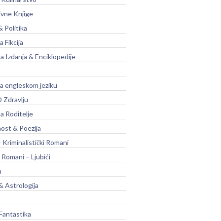
ivne Knjige
& Politika
a Fikcija
a Izdanja & Enciklopedije
na engleskom jeziku
 Zdravlju
a Roditelje
nost & Poezija
– Kriminalistički Romani
 Romani – Ljubići
a
& Astrologija
Fantastika