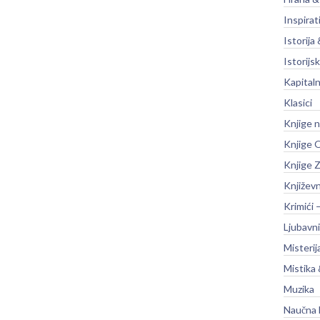
Inspirat
Istorija 
Istorijsk
Kapitaln
Klasici
Knjige 
Knjige O
Knjige Z
Književ
Krimići 
Ljubavni
Misterij
Mistika 
Muzika
Naučna 