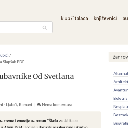
klub čitalaca
književnici
au
aga
ubići
/
žanrov
na Slapšak PDF
Alternat
jubavnike Od Svetlana
Arhitek
Avantur
Beletris
 - Ljubići
,
Romani
Nema komentara
Besplat
Bestsel
oz vreme i emocije uz roman "Škola za delikatne
Biografi
e u Atinu 1974. godine i doživite nezaboravno iskustvo