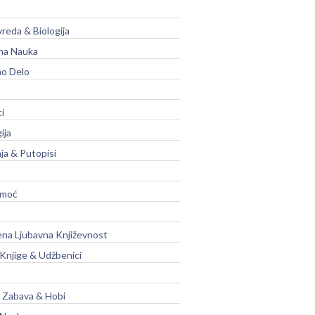
vreda & Biologija
na Nauka
no Delo
ci
ija
ja & Putopisi
moć
na Ljubavna Književnost
 Knjige & Udžbenici
, Zabava & Hobi