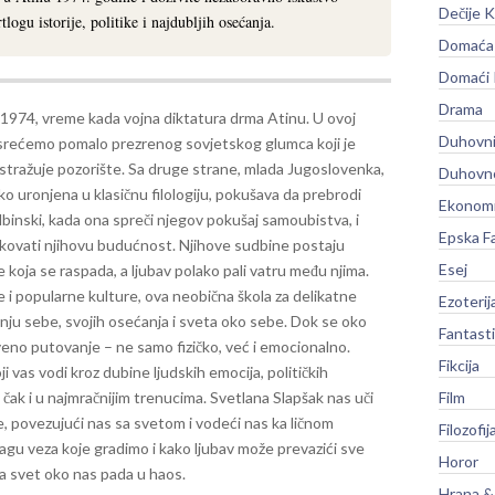
Dečije K
logu istorije, politike i najdubljih osećanja.
Domaća 
Domaći
Drama
 1974, vreme kada vojna diktatura drma Atinu. U ovoj
Duhovni
usrećemo pomalo prezrenog sovjetskog glumca koji je
istražuje pozorište. Sa druge strane, mlada Jugoslovenka,
Duhovno
o uronjena u klasičnu filologiju, pokušava da prebrodi
Ekonomi
dbinski, kada ona spreči njegov pokušaj samoubistva, i
Epska F
ikovati njihovu budućnost.
Njihove sudbine postaju
Esej
koja se raspada, a ljubav polako pali vatru među njima.
tike i popularne kulture, ova neobična škola za delikatne
Ezoterij
nju sebe, svojih osećanja i sveta oko sebe. Dok se oko
Fantast
tveno putovanje – ne samo fizičko, već i emocionalno.
Fikcija
ji vas vodi kroz dubine ljudskih emocija, političkih
 čak i u najmračnijim trenucima. Svetlana Slapšak nas uči
Film
e, povezujući nas sa svetom i vodeći nas ka ličnom
Filozofij
gu veza koje gradimo i kako ljubav može prevazići sve
Horor
da svet oko nas pada u haos.
Hrana &