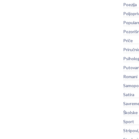
Poezija
Poljopri
Popular
Pozoriš
Priče
Priručni
Psiholog
Putovan
Romani
Samopo
Satira
Savreme
Školske
Sport
Stripovi