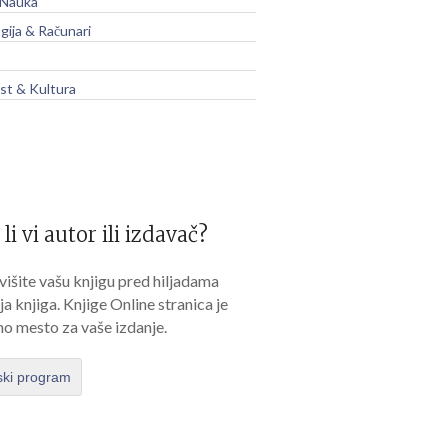
 Nauka
gija & Računari
t & Kultura
 li vi autor ili izdavač?
išite vašu knjigu pred hiljadama
lja knjiga. Knjige Online stranica je
no mesto za vaše izdanje.
ski program