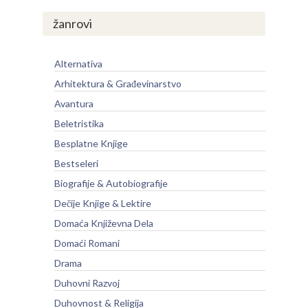
žanrovi
Alternativa
Arhitektura & Građevinarstvo
Avantura
Beletristika
Besplatne Knjige
Bestseleri
Biografije & Autobiografije
Dečije Knjige & Lektire
Domaća Književna Dela
Domaći Romani
Drama
Duhovni Razvoj
Duhovnost & Religija