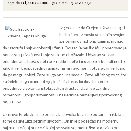
opkole i otpočnu sa njim igru koketnog zavođenja.
Izgledalo je da Grejem uživa u toj igri
koliko i one. Smešio se na njih svojim
zanosnim osmehom, kojim je mogao
da razoruža i najtvrdokorniju ženu. Odisao je muškošću, posedovao je
onu vrstu privlačnosti koje su žene obožavale. Udvarao se svim
pripadnicama lepšeg pola bez razlike, delio im osmehe i komplimente,
grlio ih je i bespoštedno rasipao na njih svoj šarm. Stvarao im je iluziju
da ga mogu dobiti. Zato su ga one i napadale. Zato, ali i zbog toga što
su želele da ga otmu od nje, ledi Elizabete, lordovske ćerke,
pripadnice visokog aristokratskog društva, vlasnice zavidne
otmenosti i gospodstvenosti, i naslednice nemerljivog porodičnog
bogatstva.
U čitavoj Engleskoj nije postojala devojka koja nije potajno maštala o
tome da živi Elizabetinim životom. On ih je podsećao na modernu
bajku o srećnoj princezi, kojoj se svaki segment života odvijao po