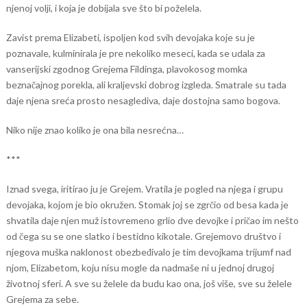
njenoj volji, i koja je dobijala sve što bi poželela.
Zavist prema Elizabeti, ispoljen kod svih devojaka koje su je
poznavale, kulminirala je pre nekoliko meseci, kada se udala za
vanserijski zgodnog Grejema Fildinga, plavokosog momka
beznačajnog porekla, ali kraljevski dobrog izgleda. Smatrale su tada
daje njena sreća prosto nesaglediva, daje dostojna samo bogova.
Niko nije znao koliko je ona bila nesrećna…
***
Iznad svega, iritirao ju je Grejem. Vratila je pogled na njega i grupu
devojaka, kojom je bio okružen. Stomak joj se zgrčio od besa kada je
shvatila daje njen muž istovremeno grlio dve devojke i pričao im nešto
od čega su se one slatko i bestidno kikotale. Grejemovo društvo i
njegova muška naklonost obezbeđivalo je tim devojkama trijumf nad
njom, Elizabetom, koju nisu mogle da nadmaše ni u jednoj drugoj
životnoj sferi. A sve su želele da budu kao ona, još više, sve su želele
Grejema za sebe.