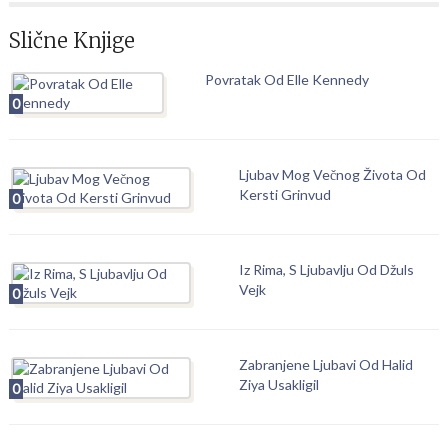
Slične Knjige
Povratak Od Elle Kennedy
0
Ljubav Mog Večnog Života Od
Kersti Grinvud
0
Iz Rima, S Ljubavlju Od Džuls
Vejk
0
Zabranjene Ljubavi Od Halid
Ziya Usakligil
0