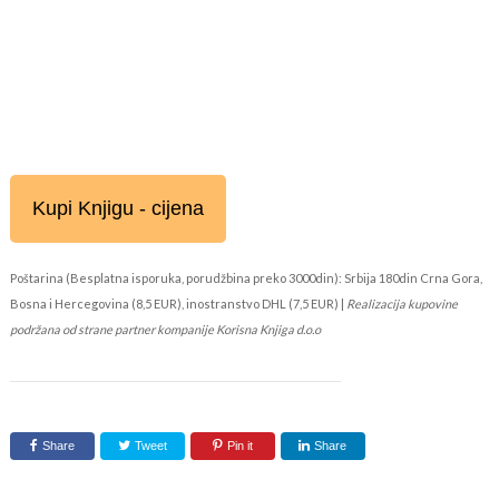
Kupi Knjigu - cijena
Poštarina (Besplatna isporuka, porudžbina preko 3000din): Srbija 180din Crna Gora,
Bosna i Hercegovina (8,5 EUR), inostranstvo DHL (7,5 EUR) |
Realizacija kupovine
podržana od strane partner kompanije Korisna Knjiga d.o.o
Share
Tweet
Pin it
Share