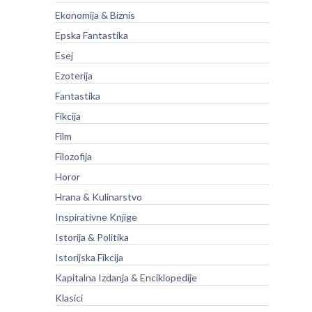
Ekonomija & Biznis
Epska Fantastika
Esej
Ezoterija
Fantastika
Fikcija
Film
Filozofija
Horor
Hrana & Kulinarstvo
Inspirativne Knjige
Istorija & Politika
Istorijska Fikcija
Kapitalna Izdanja & Enciklopedije
Klasici