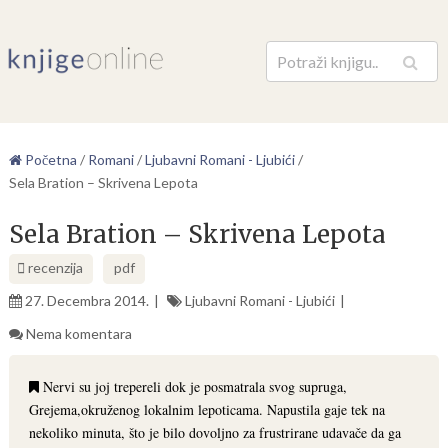
Pretraga
Početna
/
Romani
/
Ljubavni Romani - Ljubići
/
Sela Bration – Skrivena Lepota
Sela Bration – Skrivena Lepota
recenzija
pdf
27. Decembra 2014.
Ljubavni Romani - Ljubići
Nema komentara
Nervi su joj trepereli dok je posmatrala svog supruga,
Grejema,okruženog lokalnim lepoticama. Napustila gaje tek na
nekoliko minuta, što je bilo dovoljno za frustrirane udavače da ga