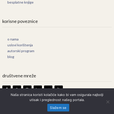
besplatne knjige
korisne poveznice
o nama
uslovi korištenja
autorski program
blog
društvene mreže
Naša stranica koristi kolačiće kako bi vam osigurala najbolji
utisak i preglednost našeg portala.
Knjige Online
Copyright © 2026.
Slažem se
Prava zadržana. Bilo kakvo kopiranje strogo zabranjeno.