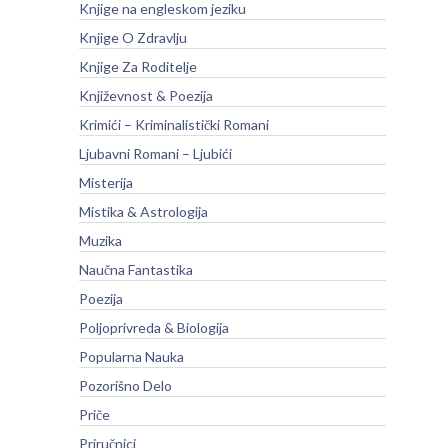
Knjige na engleskom jeziku
Knjige O Zdravlju
Knjige Za Roditelje
Književnost & Poezija
Krimići – Kriminalistički Romani
Ljubavni Romani – Ljubići
Misterija
Mistika & Astrologija
Muzika
Naučna Fantastika
Poezija
Poljoprivreda & Biologija
Popularna Nauka
Pozorišno Delo
Priče
Priručnici