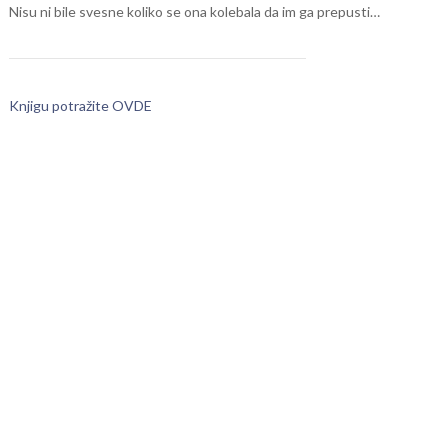
Nisu ni bile svesne koliko se ona kolebala da im ga prepusti…
Knjigu potražite OVDE