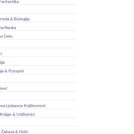
Fantastika
vreda & Biologija
na Nauka
no Delo
ci
ija
ja & Putopisi
moć
na Ljubavna Književnost
 Knjige & Udžbenici
, Zabava & Hobi