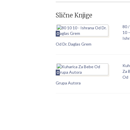
Slične Knjige
80 /
10 
0
Ish
Od Dr. Daglas Grem
Kuh
Za 
0
Od
Grupa Autora