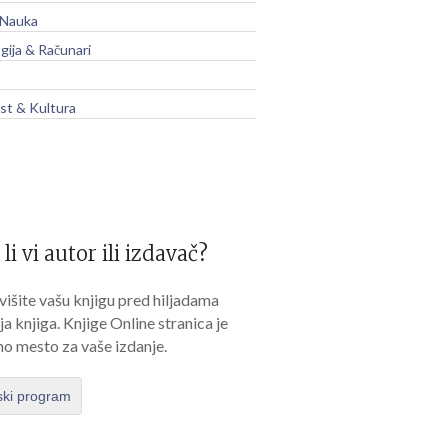
 Nauka
gija & Računari
t & Kultura
 li vi autor ili izdavač?
išite vašu knjigu pred hiljadama
lja knjiga. Knjige Online stranica je
no mesto za vaše izdanje.
ski program