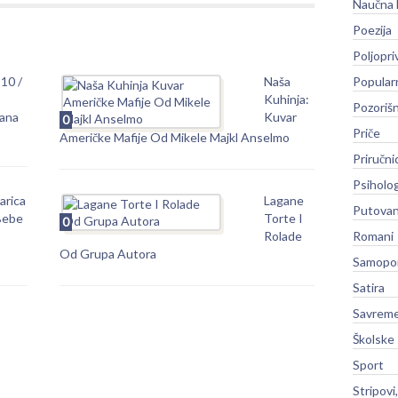
Naučna 
Poezija
Poljopri
 10 /
Naša
Popular
–
Kuhinja:
Pozoriš
rana
Kuvar
0
Priče
Američke Mafije Od Mikele Majkl Anselmo
Priručni
Psiholog
arica
Lagane
Putovan
Bebe
Torte I
0
Rolade
Romani
Od Grupa Autora
Samopo
Satira
Savreme
Školske
Sport
Stripovi