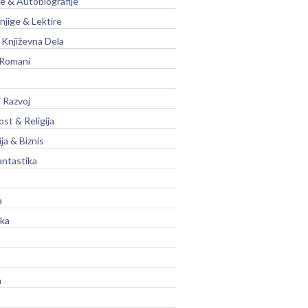
je & Autobiografije
njige & Lektire
Književna Dela
 Romani
 Razvoj
st & Religija
ja & Biznis
antastika
a
ika
a