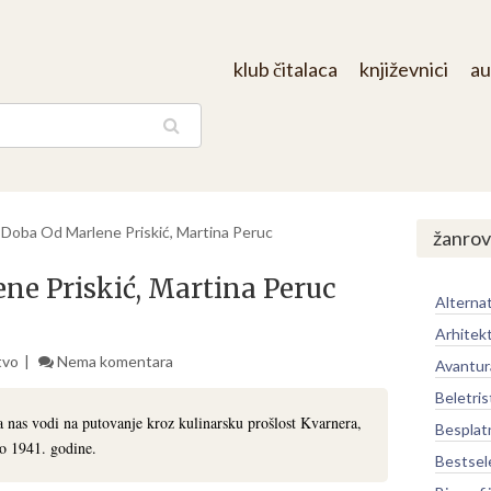
klub čitalaca
književnici
au
aga
 Doba Od Marlene Priskić, Martina Peruc
žanrov
ne Priskić, Martina Peruc
Alternat
Arhitek
tvo
Nema komentara
Avantur
Beletris
 nas vodi na putovanje kroz kulinarsku prošlost Kvarnera,
Besplat
do 1941. godine.
Bestsel