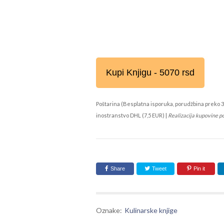
Kupi Knjigu - 5070 rsd
Poštarina (Besplatna isporuka, porudžbina preko 3
inostranstvo DHL (7,5 EUR) |
Realizacija kupovine p
Share
Tweet
Pin it
Oznake:
Kulinarske knjige