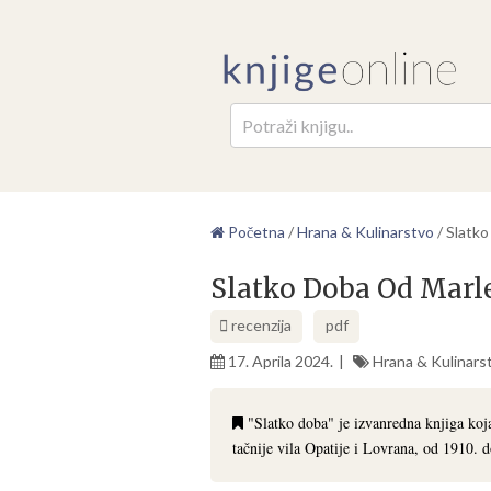
Pretr
Početna
/
Hrana & Kulinarstvo
/
Slatko
Slatko Doba Od Marle
recenzija
pdf
17. Aprila 2024.
Hrana & Kulinars
"Slatko doba" je izvanredna knjiga koja
tačnije vila Opatije i Lovrana, od 1910. 