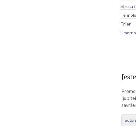
Struka i
Tehnolo
Trileri
Umetnos
Jeste
Promov
ljubite
savrše
autor