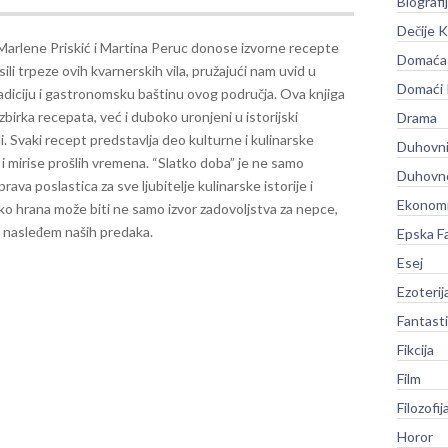
Biografi
Dečije K
Marlene Priskić i Martina Peruc donose izvorne recepte
Domaća 
asili trpeze ovih kvarnerskih vila, pružajući nam uvid u
Domaći
adiciju i gastronomsku baštinu ovog područja.
Ova knjiga
zbirka recepata, već i duboko uronjeni u istorijski
Drama
. Svaki recept predstavlja deo kulturne i kulinarske
Duhovni
 i mirise prošlih vremena.
“Slatko doba” je ne samo
Duhovno
rava poslastica za sve ljubitelje kulinarske istorije i
Ekonomi
ako hrana može biti ne samo izvor zadovoljstva za nepce,
 i nasleđem naših predaka.
Epska F
Esej
Ezoterij
Fantast
Fikcija
Film
Filozofij
Horor