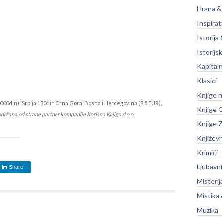
Hrana &
Inspirat
Istorija 
Istorijsk
Kapitaln
Klasici
Knjige 
000din): Srbija 180din Crna Gora, Bosna i Hercegovina (8,5 EUR),
Knjige O
održana od strane partner kompanije Korisna Knjiga d.o.o
Knjige Z
Književ
Krimići 
Ljubavni
Share
Misterij
Mistika 
Muzika