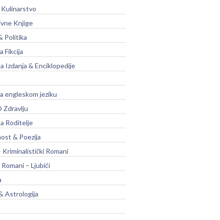
 Kulinarstvo
ivne Knjige
& Politika
a Fikcija
a Izdanja & Enciklopedije
na engleskom jeziku
 Zdravlju
a Roditelje
nost & Poezija
– Kriminalistički Romani
 Romani – Ljubići
a
& Astrologija