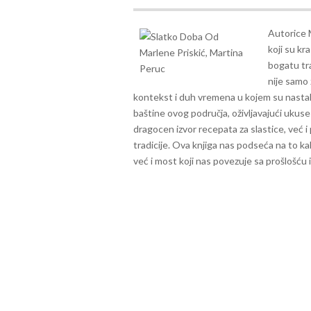
Autorice 
koji su kr
bogatu tr
nije samo 
kontekst i duh vremena u kojem su nastali
baštine ovog područja, oživljavajući ukuse
dragocen izvor recepata za slastice, već i p
tradicije. Ova knjiga nas podseća na to k
već i most koji nas povezuje sa prošlošću