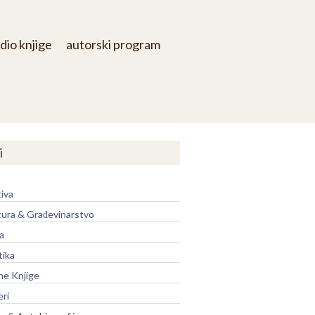
dio knjige
autorski program
i
iva
tura & Građevinarstvo
a
tika
ne Knjige
eri