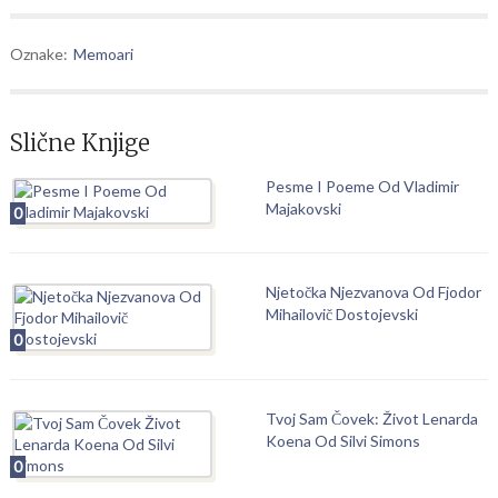
Oznake:
Memoari
Slične Knjige
Pesme I Poeme Od Vladimir
Majakovski
0
Njetočka Njezvanova Od Fjodor
Mihailovič Dostojevski
0
Tvoj Sam Čovek: Život Lenarda
Koena Od Silvi Simons
0