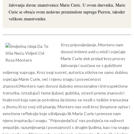
žalovanja slavne znanstvenice Marie Curie. U ovom dnevniku, Marie
Curie se obraća svom nedavno preminulom suprugu Pierreu, također
velikom znanstveniku
Kroz pripovijedanje, Montero nam
donosi intimni uvid u misli i osjećaje
Marie Curie dok prolazi kroz proces
žalovanja i suočava se s gubitkom
voljenog supruga. Kroz ovaj susret, autorica otkriva ne samo dubinu
osjećaja Marie Curie, već i njenu snagu i posvećenost
znanosti.
Montero nam donosi duboko emocionalne i introspektivne
trenutke, istražujući teme ljubavi, gubitka, strasti prema znanosti i
hrabrosti koja nam je potrebna da bismo se nosili s teškim trenucima
u životu.
Kroz svoj stil pisanja, Montero nas vodi kroz živopisne opise i
emotivne refleksije koje oživljavaju lik Marie Curie i prenose nam
njenu inspiraciju i snagu. “Pripovjedačica” nas podsjeća na važnost
empatije, razumijevanja i povezanosti s drugim ljudima, kao i na snagu