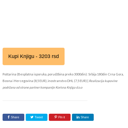
Kupi Knjigu - 3203 rsd
Poštarina (Besplatna isporuka, porudžbina preko 3000din): Srbija 180din Crna Gora,
Bosna i Hercegovina (8,5 EUR), inostranstvo DHL (7,5 EUR) |
Realizacija kupovine
podržana od strane partner kompanije Korisna Knjiga d.o.o
Share
Tweet
Pin it
Share