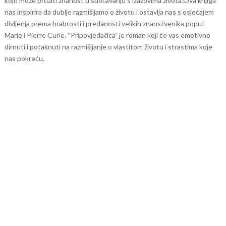
koju može pružiti znanost u suočavanju s izazovima života.
Ova knjiga
nas inspirira da dublje razmišljamo o životu i ostavlja nas s osjećajem
divljenja prema hrabrosti i predanosti velikih znanstvenika poput
Marie i Pierre Curie. “Pripovjedačica” je roman koji će vas emotivno
dirnuti i potaknuti na razmišljanje o vlastitom životu i strastima koje
nas pokreću.