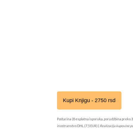
Kupi Knjigu - 2750 rsd
Poštarina (Besplatna isporuka, porudžbina preko 3
inostranstvo DHL (7,5 EUR) |
Realizacija kupovine p