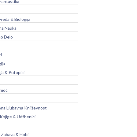
Fantastika
vreda & Biologija
na Nauka
no Delo
ci
ija
ja & Putopisi
moć
na Ljubavna Književnost
 Knjige & Udžbenici
, Zabava & Hobi