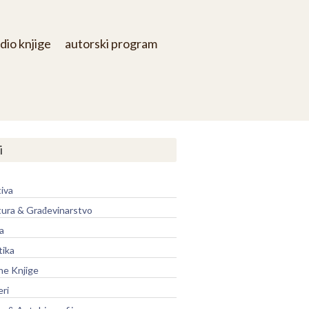
dio knjige
autorski program
i
iva
tura & Građevinarstvo
a
tika
ne Knjige
eri