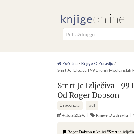
Pretr
Početna
/
Knjige O Zdravlju
/
Smrt Je Izlječiva I 99 Drugih Medicinski
Smrt Je Izlječiva I 9
Od Roger Dobson
recenzija
pdf
4. Jula 2024.
Knjige O Zdravlju
Roger Dobson u knjizi "Smrt je izlječi