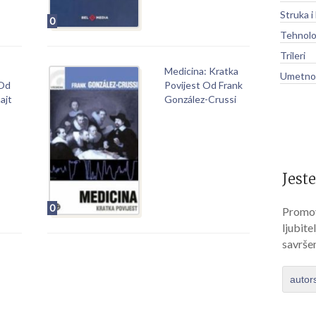
Struka i
0
Tehnolo
Trileri
Medicina: Kratka
Umetnos
Od
Povijest Od Frank
ajt
González-Crussi
Jeste
0
Promov
ljubite
savrše
autor