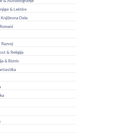
je & Autobiografije
njige & Lektire
Književna Dela
 Romani
 Razvoj
st & Religija
ja & Biznis
antastika
a
ika
a