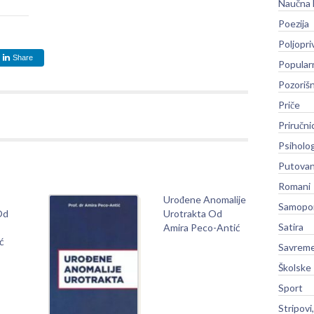
Naučna 
Poezija
Poljopri
Share
Popular
Pozoriš
Priče
Priručni
Psiholog
Putovan
Romani
Urođene Anomalije
Samopo
Od
Urotrakta Od
Satira
Amira Peco-Antić
ć
Savreme
Školske
Sport
Stripovi