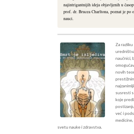
najintrigantnijih ideja objavljenih u čas
prof. dr. Brucea Charltona, poznat je po 
nauci.
Za razliku
uredništva
naučnici,
omogućava
novih teor
prestižnim
najzanimlji
susresti 
koje predl
postizanj
već i pod
medicine,
svetu nauke i zdravstva.