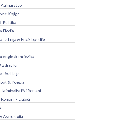
 Kulinarstvo
ivne Knjige
& Politika
a Fikcija
a Izdanja & Enciklopedije
na engleskom jeziku
 Zdravlju
a Roditelje
nost & Poezija
– Kriminalistički Romani
 Romani – Ljubići
a
& Astrologija