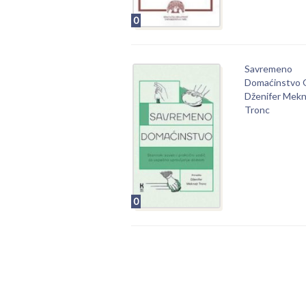
0
Savremeno
Domaćinstvo 
Dženifer Mekn
Tronc
0