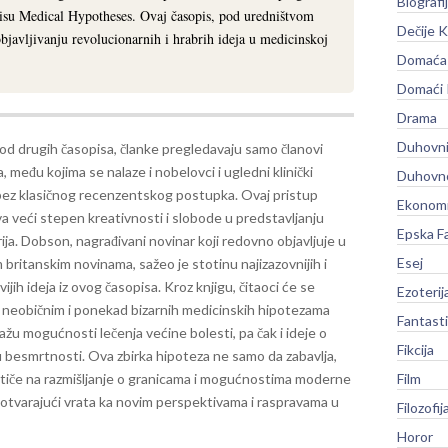
Biografi
opisu Medical Hypotheses. Ovaj časopis, pod uredništvom
Dečije K
objavljivanju revolucionarnih i hrabrih ideja u medicinskoj
Domaća 
Domaći
Drama
Duhovni
 od drugih časopisa, članke pregledavaju samo članovi
, među kojima se nalaze i nobelovci i ugledni klinički
Duhovno
 bez klasičnog recenzentskog postupka. Ovaj pristup
Ekonomi
 veći stepen kreativnosti i slobode u predstavljanju
Epska F
ija.
Dobson, nagrađivani novinar koji redovno objavljuje u
Esej
 britanskim novinama, sažeo je stotinu najizazovnijih i
vijih ideja iz ovog časopisa. Kroz knjigu, čitaoci će se
Ezoterij
s neobičnim i ponekad bizarnih medicinskih hipotezama
Fantast
ažu mogućnosti lečenja većine bolesti, pa čak i ideje o
Fikcija
u besmrtnosti. Ova zbirka hipoteza ne samo da zabavlja,
stiče na razmišljanje o granicama i mogućnostima moderne
Film
 otvarajući vrata ka novim perspektivama i raspravama u
Filozofij
Horor