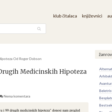
klub čitalaca
književnici
au
aga
žanrov
h Hipoteza Od Roger Dobson
Alternat
9 Drugih Medicinskih Hipoteza
Arhitek
Avantur
Beletris
Nema komentara
Besplat
Bestsel
va i 99 drugih medicinskih hipoteza" donosi nam pregled