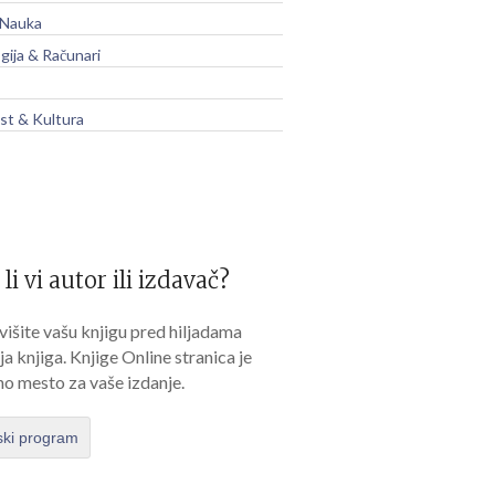
 Nauka
gija & Računari
t & Kultura
 li vi autor ili izdavač?
išite vašu knjigu pred hiljadama
lja knjiga. Knjige Online stranica je
no mesto za vaše izdanje.
ski program