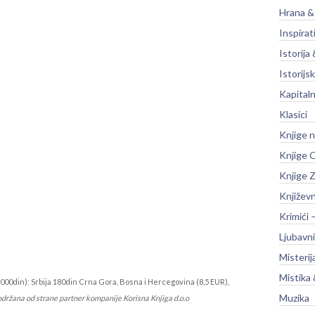
Hrana &
Inspirat
Istorija 
Istorijsk
Kapitaln
Klasici
Knjige 
Knjige O
Knjige Z
Književ
Krimići 
Ljubavni
Misterij
Mistika 
000din): Srbija 180din Crna Gora, Bosna i Hercegovina (8,5 EUR),
Muzika
održana od strane partner kompanije Korisna Knjiga d.o.o