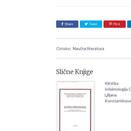
Share
Tweet
Pin it
Oznake:
Naučna literatura
Slične Knjige
Klinička
Infektologija 
Ljiljana
Konstantinovi