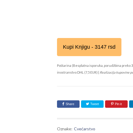
Kupi Knjigu - 3147 rsd
Poštarina (Besplatna isporuka, porudžbina preko 3
inostranstvo DHL (7,5 EUR) |
Realizacija kupovine p
Share
Tweet
Pin it
Oznake:
Cvećarstvo