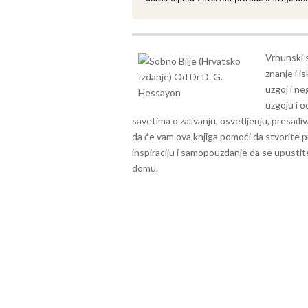
Vrhunski 
znanje i 
uzgoj i n
uzgoju i o
savetima o zalivanju, osvetljenju, presađi
da će vam ova knjiga pomoći da stvorite p
inspiraciju i samopouzdanje da se upustite
domu.