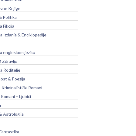
ivne Knjige
& Politika
a Fikcija
a Izdanja & Enciklopedije
na engleskom jeziku
 Zdravlju
a Roditelje
nost & Poezija
– Kriminalistički Romani
 Romani – Ljubići
a
& Astrologija
Fantastika