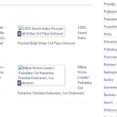
Poezija
Poljopri
Popular
Pozoriš
ak –
1001
 Na
Savet
0
Priče
eću
Kako
Priručni
jač
Postati Bolji Vrtlar Od Pipa Grinvud
Psiholog
Putovan
Romani
ko –
Biljne
tno
Vrste
Samopo
o
Livada I
Satira
Pašnjaka
0
Savreme
Od
Katarina-Daniela Dubravec, Ivo Dubravec
Školske
Sport
Stripovi