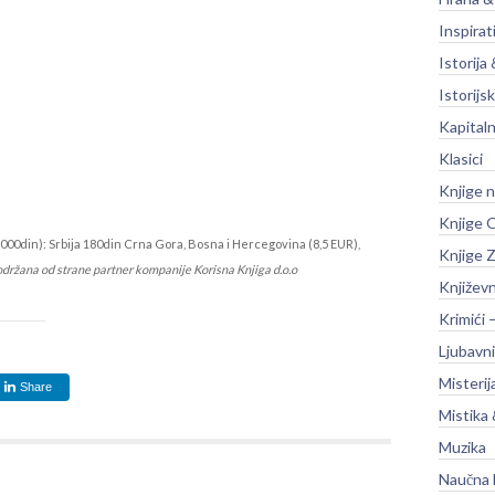
Inspirat
Istorija 
Istorijsk
Kapitaln
Klasici
Knjige 
Knjige O
000din): Srbija 180din Crna Gora, Bosna i Hercegovina (8,5 EUR),
Knjige Z
održana od strane partner kompanije Korisna Knjiga d.o.o
Književ
Krimići 
Ljubavni
Misterij
Share
Mistika 
Muzika
Naučna 