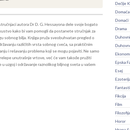
Dečije K
Domaća 
Domaći
stručnjaci autora Dr D. G. Hessayona dele svoje bogato
Drama
iskustvo kako bi vam pomogli da postanete stručnjak za
Duhovni
egu sobnog bilja. Knjiga pruža sveobuhvatan pregled o
državanju različitih vrsta sobnog cveća, sa praktičnim
Duhovno
vanju i rešavanju problema koji se mogu pojaviti.
Ne samo
Ekonomi
relepe unutrašnje vrtove, već će vam takođe pružiti
Epska F
 u uzgoj i održavanje raznolikog biljnog sveta u vašem
Esej
Ezoterij
Fantast
Fikcija
Film
Filozofij
Horor
Hrana &