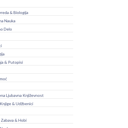
vreda & Biologija
na Nauka
no Delo
ci
ija
ja & Putopisi
moć
na Ljubavna Književnost
 Knjige & Udžbenici
, Zabava & Hobi