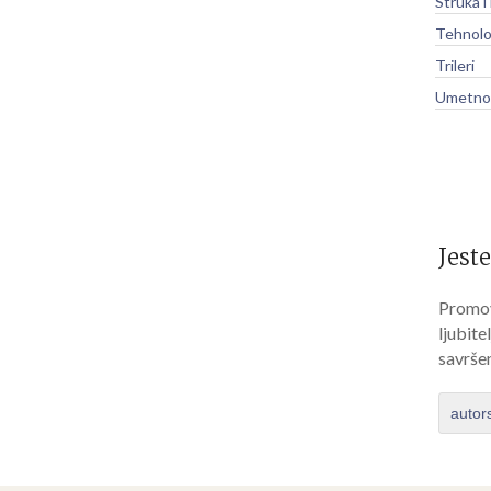
Struka i
Tehnolo
Trileri
Umetnos
Jeste
Promov
ljubite
savrše
autor