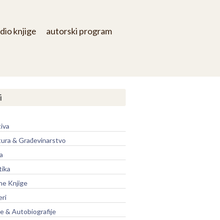
dio knjige
autorski program
i
iva
tura & Građevinarstvo
a
tika
ne Knjige
eri
je & Autobiografije