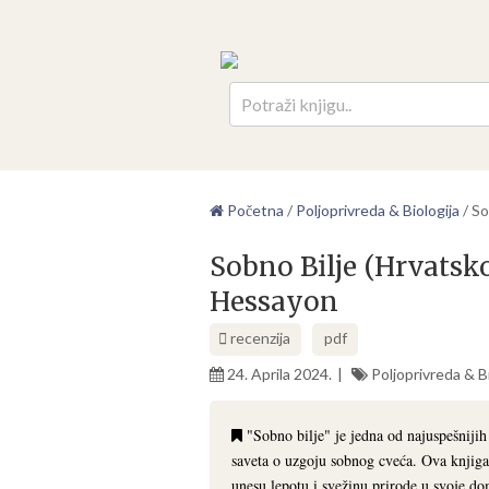
Pretr
Početna
/
Poljoprivreda & Biologija
/
So
Sobno Bilje (Hrvatsko
Hessayon
recenzija
pdf
24. Aprila 2024.
Poljoprivreda & Bi
"Sobno bilje" je jedna od najuspešnijih 
saveta o uzgoju sobnog cveća. Ova knjiga j
unesu lepotu i svežinu prirode u svoje d