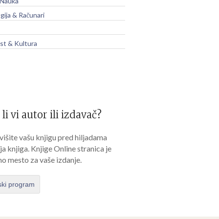
 Nauka
gija & Računari
t & Kultura
 li vi autor ili izdavač?
išite vašu knjigu pred hiljadama
lja knjiga. Knjige Online stranica je
no mesto za vaše izdanje.
ski program