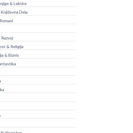
njige & Lektire
Književna Dela
 Romani
 Razvoj
st & Religija
ja & Biznis
antastika
a
ika
a
 Kulinarstvo