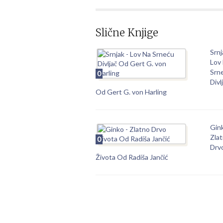
Slične Knjige
Srnj
Lov
Srn
0
Divl
Od Gert G. von Harling
Gin
Zla
0
Drv
Života Od Radiša Jančić