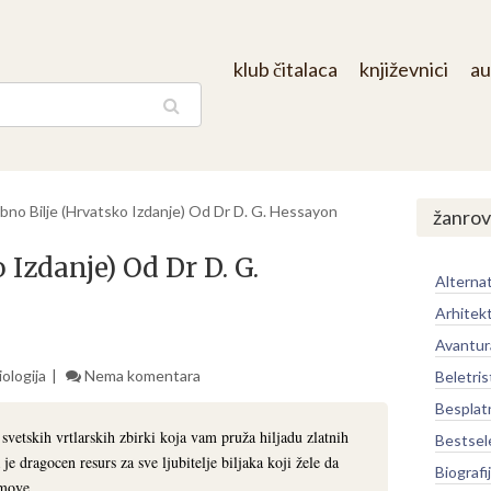
klub čitalaca
književnici
au
aga
bno Bilje (Hrvatsko Izdanje) Od Dr D. G. Hessayon
žanrov
 Izdanje) Od Dr D. G.
Alternat
Arhitek
Avantur
ologija
Nema komentara
Beletris
Besplat
svetskih vrtlarskih zbirki koja vam pruža hiljadu zlatnih
Bestsel
e dragocen resurs za sve ljubitelje biljaka koji žele da
Biografi
omove.