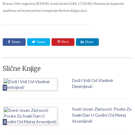
Bosna i Hercegovina (8,5 EUR), inostranstvo DHL (7,5 EUR) |
Realizacija kupovine
podržana od strane partner kompanije Korisna Knjiga d.o.o
Share
Tweet
Pin it
Share
Slične Knjige
Dođi i Vidi Od Vladimir
Dimitrijević
0
Sveti Jovan Zlatousti: Pouke Za
Svaki Dan U Godini Od Matej
Arsenijević
0