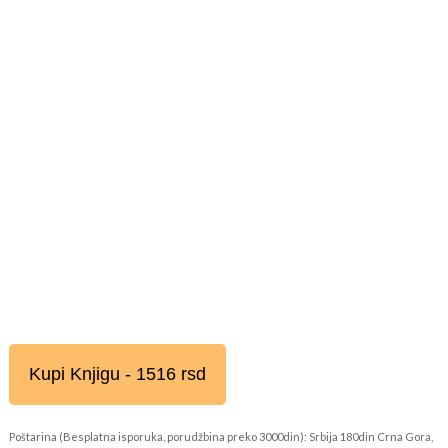
Kupi Knjigu - 1516 rsd
Poštarina (Besplatna isporuka, porudžbina preko 3000din): Srbija 180din Crna Gora,