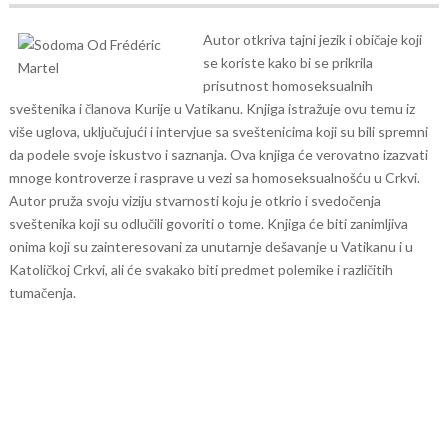
Autor otkriva tajni jezik i običaje koji
se koriste kako bi se prikrila
prisutnost homoseksualnih
sveštenika i članova Kurije u Vatikanu. Knjiga istražuje ovu temu iz
više uglova, uključujući i intervjue sa sveštenicima koji su bili spremni
da podele svoje iskustvo i saznanja.
Ova knjiga će verovatno izazvati
mnoge kontroverze i rasprave u vezi sa homoseksualnošću u Crkvi.
Autor pruža svoju viziju stvarnosti koju je otkrio i svedočenja
sveštenika koji su odlučili govoriti o tome. Knjiga će biti zanimljiva
onima koji su zainteresovani za unutarnje dešavanje u Vatikanu i u
Katoličkoj Crkvi, ali će svakako biti predmet polemike i različitih
tumačenja.