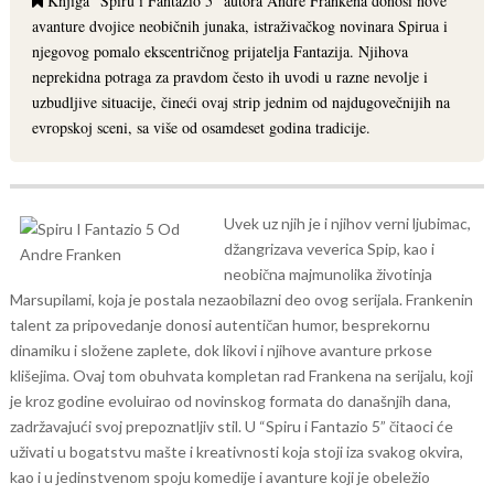
Knjiga "Spiru i Fantazio 5" autora Andre Frankena donosi nove
avanture dvojice neobičnih junaka, istraživačkog novinara Spirua i
njegovog pomalo ekscentričnog prijatelja Fantazija. Njihova
neprekidna potraga za pravdom često ih uvodi u razne nevolje i
uzbudljive situacije, čineći ovaj strip jednim od najdugovečnijih na
evropskoj sceni, sa više od osamdeset godina tradicije.
Uvek uz njih je i njihov verni ljubimac,
džangrizava veverica Spip, kao i
neobična majmunolika životinja
Marsupilami, koja je postala nezaobilazni deo ovog serijala. Frankenin
talent za pripovedanje donosi autentičan humor, besprekornu
dinamiku i složene zaplete, dok likovi i njihove avanture prkose
klišejima.
Ovaj tom obuhvata kompletan rad Frankena na serijalu, koji
je kroz godine evoluirao od novinskog formata do današnjih dana,
zadržavajući svoj prepoznatljiv stil. U “Spiru i Fantazio 5” čitaoci će
uživati u bogatstvu mašte i kreativnosti koja stoji iza svakog okvira,
kao i u jedinstvenom spoju komedije i avanture koji je obeležio