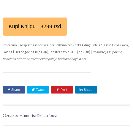
Kupi Knjigu - 3299 rsd
Poštarina (Besplatna isporuka, porudžbina preko 3000din): Srbija 180din Crna Gora,
Bosna i Hercegovina (8,5 EUR), inostranstvo DHL (7,5 EUR) |
Realizacija kupovine
podržana od strane partner kompanije Korisna Knjiga d.o.o
Share
Tweet
Pin it
Share
Oznake:
Humoristički stripovi