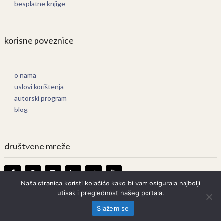
besplatne knjige
korisne poveznice
o nama
uslovi korištenja
autorski program
blog
društvene mreže
Naša stranica koristi kolačiće kako bi vam osigurala najbolji
utisak i preglednost našeg portala.
Knjige Online
Copyright © 2026.
Slažem se
Prava zadržana. Bilo kakvo kopiranje strogo zabranjeno.