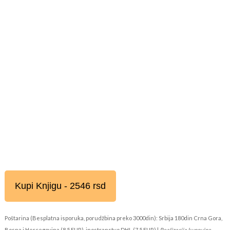
Kupi Knjigu - 2546 rsd
Poštarina (Besplatna isporuka, porudžbina preko 3000din): Srbija 180din Crna Gora,
Bosna i Hercegovina (8,5 EUR), inostranstvo DHL (7,5 EUR) |
Realizacija kupovine