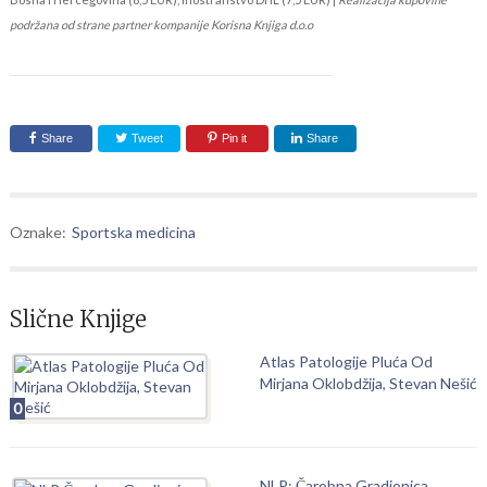
podržana od strane partner kompanije Korisna Knjiga d.o.o
Share
Tweet
Pin it
Share
Oznake:
Sportska medicina
Slične Knjige
Atlas Patologije Pluća Od
Mirjana Oklobdžija, Stevan Nešić
0
NLP: Čarobna Gradionica