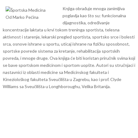
Knjiga obrađuje mnoga zanimljiva
poglavlja kao što su: funkcionalna
dijagnostika, određivanje
koncentracije laktata u krvi tokom treninga sportista, telesna
aktivnost i starenje, lekarski pregled sportista, sportsko srce i bolesti
srca, osnove ishrane u sportu, uticaj ishrane na fizičku sposobnost,
sportske povrede sistema za kretanje, rehabilitacija sportskih
povreda, i mnoge druge.
Ova knjiga će biti koristan priručnik svima koji
se bave sportskom medicinom i sportom uopšte. Autori su stručnjaci i
nastavnici iz oblasti medicine sa Medicinskog fakulteta i
Kineziološkog fakulteta Sveučilišta u Zagrebu, kao i prof. Clyde
Williams sa Sveučilišta u Longhboroughu, Velika Britanija.