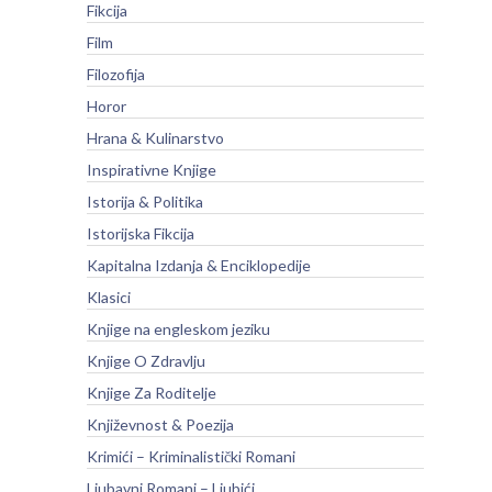
Fikcija
Film
Filozofija
Horor
Hrana & Kulinarstvo
Inspirativne Knjige
Istorija & Politika
Istorijska Fikcija
Kapitalna Izdanja & Enciklopedije
Klasici
Knjige na engleskom jeziku
Knjige O Zdravlju
Knjige Za Roditelje
Književnost & Poezija
Krimići – Kriminalistički Romani
Ljubavni Romani – Ljubići