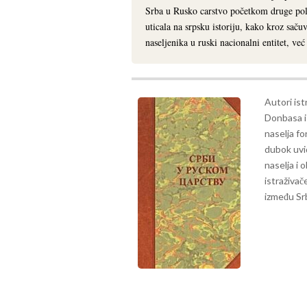
Srba u Rusko carstvo početkom druge pol
uticala na srpsku istoriju, kako kroz saču
naseljenika u ruski nacionalni entitet, već
Autori ist
Donbasa i 
naselja fo
dubok uvid
naselja i o
istraživač
između Srb