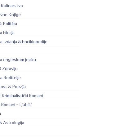
 Kulinarstvo
ivne Knjige
& Politika
a Fikcija
a Izdanja & Enciklopedije
na engleskom jeziku
 Zdravlju
a Roditelje
nost & Poezija
– Kriminalistički Romani
 Romani – Ljubići
a
& Astrologija