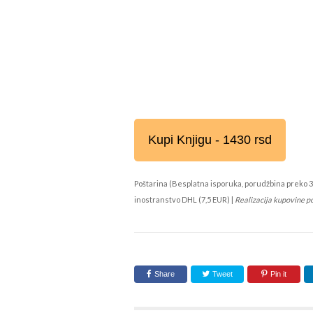
Kupi Knjigu - 1430 rsd
Poštarina (Besplatna isporuka, porudžbina preko 3
inostranstvo DHL (7,5 EUR) |
Realizacija kupovine p
Share
Tweet
Pin it