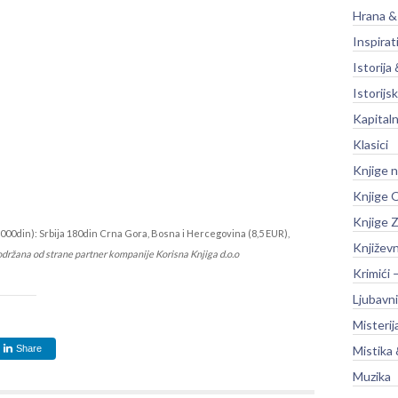
Hrana &
Inspirat
Istorija 
Istorijsk
Kapitaln
Klasici
Knjige 
Knjige O
Knjige Z
000din): Srbija 180din Crna Gora, Bosna i Hercegovina (8,5 EUR),
Književ
održana od strane partner kompanije Korisna Knjiga d.o.o
Krimići 
Ljubavni
Misterij
Share
Mistika 
Muzika