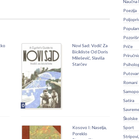
Naučna 
Poezija
Poljopri
Popular
Pozoriš
tko
Novi Sad: Vodič Za
Priče
Bicikliste Od Doris
Priručni
Milešević, Slaviša
Starčev
Psiholog
Putovan
Romani
Samopo
Satira
0
Savreme
Školske
Sport
Kosovo I: Naselja,
Poreklo
Stripovi