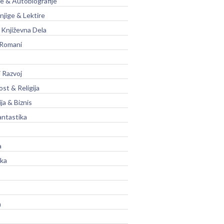
je & Autobiografije
njige & Lektire
Književna Dela
 Romani
 Razvoj
st & Religija
ja & Biznis
antastika
a
ika
a