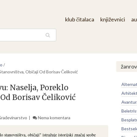
klub čitalaca
književnici
au
aga
vo
/
žanrov
tanovništva, Običaji Od Borisav Čeliković
Alternat
u: Naselja, Poreklo
Arhitek
 Od Borisav Čeliković
Avantur
Beletris
Građevinarstvo
Nema komentara
Besplat
Bestsel
 stanovništva, običaji" istražuje istorijski značaj seobe