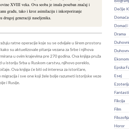
Biografi
ovine XVIII veka. Ova seoba je imala poseban značaj i
Dečije K
vanu građu, tako i kroz asimilaciju i inkorporiranje
Domaća 
 u drugoj generaciji naseljenika.
Domaći
Drama
Duhovni
ražuju ratne operacije koje su se odvijale u širem prostoru
kako su aktuelizovale pitanja vezana za Srbe i njihova
Duhovno
rmirana u ovim krajevima pre 270 godina. Ova knjiga pruža
Ekonomi
 u istoriju Srba u Ruskom carstvu, njihovo poreklo,
Epska F
bičaje.
Ova knjiga će biti od interesa za istoričare,
Esej
e migracija i sve one koji žele bolje razumeti istorijske veze
ije i Rusije.
Ezoterij
Fantast
Fikcija
Film
Filozofij
Horor