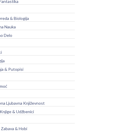
Fantastika
vreda & Biologija
na Nauka
no Delo
ci
ija
ja & Putopisi
moć
na Ljubavna Književnost
 Knjige & Udžbenici
, Zabava & Hobi