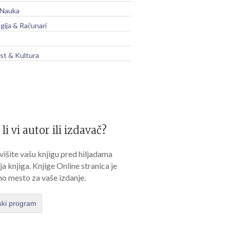
 Nauka
gija & Računari
t & Kultura
 li vi autor ili izdavač?
išite vašu knjigu pred hiljadama
lja knjiga. Knjige Online stranica je
no mesto za vaše izdanje.
ski program