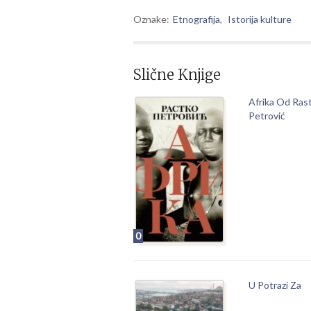
Oznake:
Etnografija
,
Istorija kulture
Slične Knjige
Afrika Od Ras
Petrović
0
U Potrazi Za