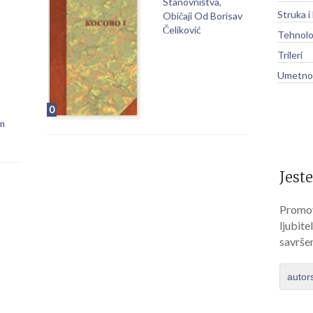
Stanovništva,
Struka i
Običaji Od Borisav
Čeliković
Tehnolo
Trileri
Umetnos
0
om
Jeste
Promov
ljubite
savrše
autor