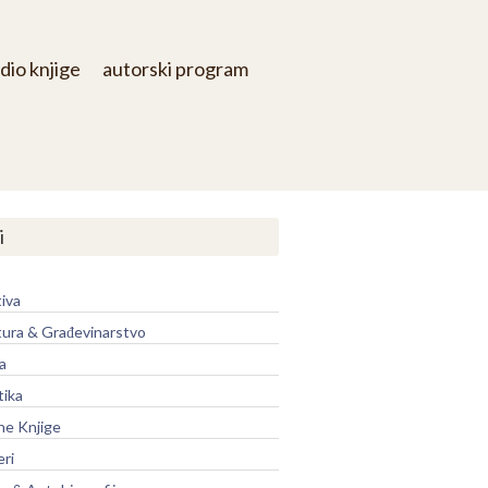
dio knjige
autorski program
i
iva
tura & Građevinarstvo
a
tika
ne Knjige
eri