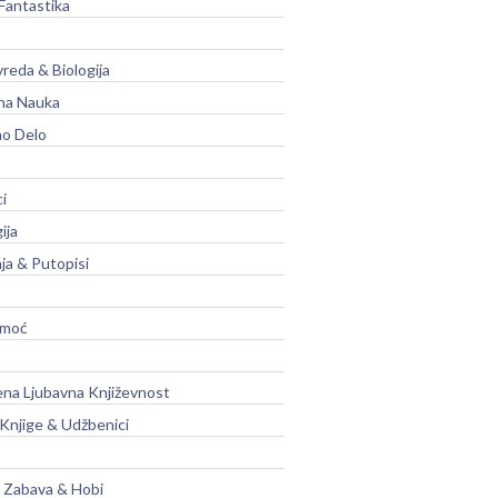
Fantastika
vreda & Biologija
na Nauka
no Delo
ci
ija
ja & Putopisi
moć
na Ljubavna Književnost
 Knjige & Udžbenici
, Zabava & Hobi