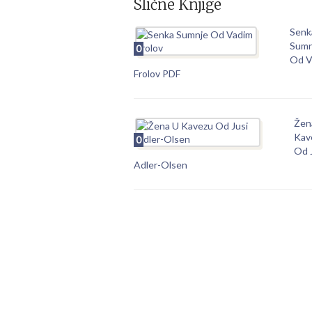
Slične Knjige
Senk
Sumn
0
Od V
Frolov PDF
Žen
Kav
0
Od 
Adler-Olsen