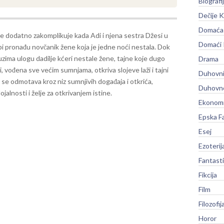
Biografi
Dečije K
Domaća 
se dodatno zakomplikuje kada Adi i njena sestra Džesi u
Domaći
i pronađu novčanik žene koja je jedne noći nestala.
Dok
zima ulogu dadilje kćeri nestale žene, tajne koje dugo
Drama
i, vođena sve većim sumnjama, otkriva slojeve laži i tajni
Duhovni
 se odmotava kroz niz sumnjivih događaja i otkrića,
Duhovno
jalnosti i želje za otkrivanjem istine.
Ekonomi
Epska F
Esej
Ezoterij
Fantast
Fikcija
Film
Filozofij
Horor