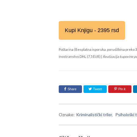
Kupi Knjigu - 2395 rsd
Poštarina (Besplatna isporuka, porudžbina preko 3
inostranstvo DHL (7,5 EUR) |
Realizacija kupovine p
Share
Tweet
Pin it
Oznake:
Kriminalistički triler
,
Psihološki t