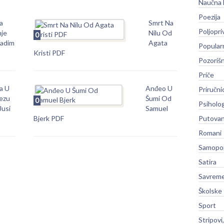
Naučna 
Poezija
a
Smrt Na
Poljopri
je
Nilu Od
0
adim
Agata
Popular
Kristi PDF
Pozoriš
Priče
a U
Anđeo U
Priručni
ezu
Šumi Od
0
Psiholog
Jusi
Samuel
Bjerk PDF
Putovan
Romani
Samopo
Satira
Savreme
Školske
Sport
Stripovi