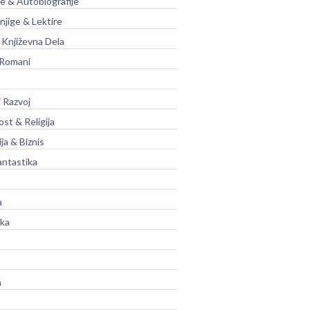
je & Autobiografije
njige & Lektire
Književna Dela
 Romani
 Razvoj
st & Religija
ja & Biznis
antastika
a
ika
a