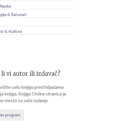
 Nauka
gija & Računari
t & Kultura
 li vi autor ili izdavač?
išite vašu knjigu pred hiljadama
lja knjiga. Knjige Online stranica je
no mesto za vaše izdanje.
ski program