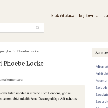
klub čitalaca
književnici
au
aga
Djevojke Od Phoebe Locke
žanrov
Od Phoebe Locke
Alternat
Arhitek
ema komentara
Avantur
Beletris
loški triler smešten u mračne ulice Londona, gde se
Besplat
nstvenom ubici mladih žena. Desetogodišnja Adi nehotice
Bestsel