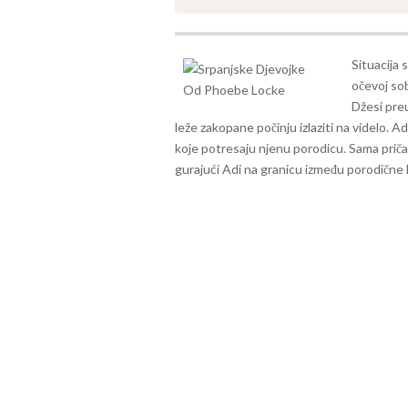
Situacija 
očevoj sob
Džesi preu
leže zakopane počinju izlaziti na videlo. Ad
koje potresaju njenu porodicu. Sama priča
gurajući Adi na granicu između porodične lo