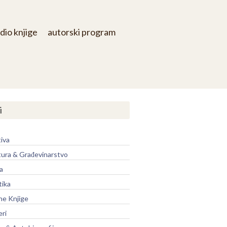
dio knjige
autorski program
i
iva
tura & Građevinarstvo
a
tika
ne Knjige
eri