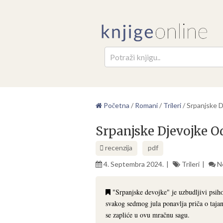
Pretr
Početna
/
Romani
/
Trileri
/
Srpanjske 
Srpanjske Djevojke 
recenzija
pdf
4. Septembra 2024.
Trileri
N
"Srpanjske devojke" je uzbudljivi psiho
svakog sedmog jula ponavlja priča o taja
se zapliće u ovu mračnu sagu.