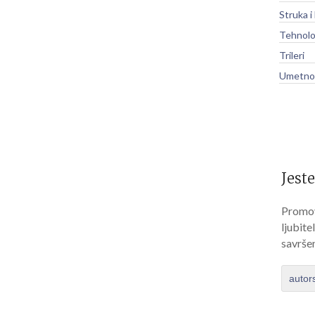
Struka i
Tehnolo
Trileri
Umetnos
Jeste
Promov
ljubite
savrše
autor