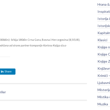
Hrana &
Inspirat
Istorija 
Istorijsk
Kapitaln
Klasici
000din): Srbija 180din Crna Gora, Bosna i Hercegovina (8,5 EUR),
održana od strane partner kompanije Korisna Knjiga d.o.o
Knjige 
Knjige O
Knjige Z
Književ
Share
Krimići 
Ljubavni
Misterij
riler
Mistika 
Muzika