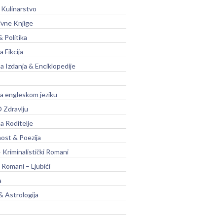
 Kulinarstvo
ivne Knjige
& Politika
a Fikcija
a Izdanja & Enciklopedije
na engleskom jeziku
 Zdravlju
a Roditelje
nost & Poezija
– Kriminalistički Romani
 Romani – Ljubići
a
& Astrologija