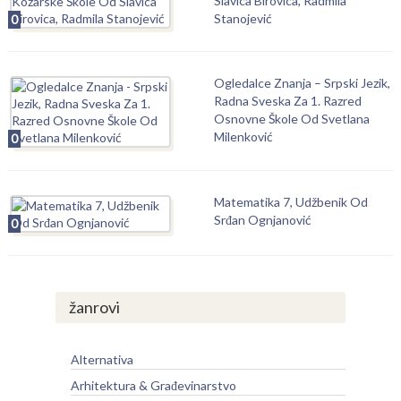
Slavica Birovica, Radmila
Stanojević
0
Ogledalce Znanja – Srpski Jezik,
Radna Sveska Za 1. Razred
Osnovne Škole Od Svetlana
Milenković
0
Matematika 7, Udžbenik Od
Srđan Ognjanović
0
žanrovi
Alternativa
Arhitektura & Građevinarstvo