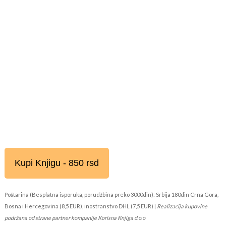
Kupi Knjigu - 850 rsd
Poštarina (Besplatna isporuka, porudžbina preko 3000din): Srbija 180din Crna Gora,
Bosna i Hercegovina (8,5 EUR), inostranstvo DHL (7,5 EUR) |
Realizacija kupovine
podržana od strane partner kompanije Korisna Knjiga d.o.o