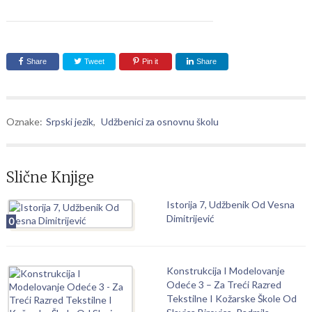
Share
Tweet
Pin it
Share
Oznake:
Srpski jezik
,
Udžbenici za osnovnu školu
Slične Knjige
Istorija 7, Udžbenik Od Vesna
Dimitrijević
0
Konstrukcija I Modelovanje
Odeće 3 – Za Treći Razred
Tekstilne I Kožarske Škole Od