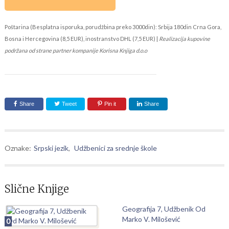
Poštarina (Besplatna isporuka, porudžbina preko 3000din): Srbija 180din Crna Gora,
Bosna i Hercegovina (8,5 EUR), inostranstvo DHL (7,5 EUR) |
Realizacija kupovine
podržana od strane partner kompanije Korisna Knjiga d.o.o
Share
Tweet
Pin it
Share
Oznake:
Srpski jezik
,
Udžbenici za srednje škole
Slične Knjige
Geografija 7, Udžbenik Od
Marko V. Milošević
0