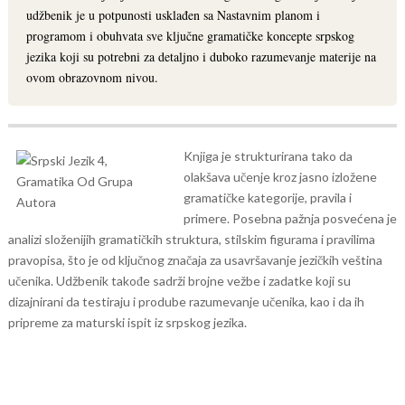
udžbenik je u potpunosti usklađen sa Nastavnim planom i
programom i obuhvata sve ključne gramatičke koncepte srpskog
jezika koji su potrebni za detaljno i duboko razumevanje materije na
ovom obrazovnom nivou.
Knjiga je strukturirana tako da
olakšava učenje kroz jasno izložene
gramatičke kategorije, pravila i
primere. Posebna pažnja posvećena je
analizi složenijih gramatičkih struktura, stilskim figurama i pravilima
pravopisa, što je od ključnog značaja za usavršavanje jezičkih veština
učenika. Udžbenik takođe sadrži brojne vežbe i zadatke koji su
dizajnirani da testiraju i prodube razumevanje učenika, kao i da ih
pripreme za maturski ispit iz srpskog jezika.