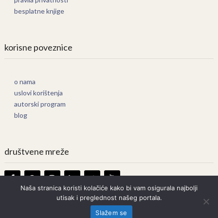
besplatne knjige
korisne poveznice
o nama
uslovi korištenja
autorski program
blog
društvene mreže
Naša stranica koristi kolačiće kako bi vam osigurala najbolji
utisak i preglednost našeg portala.
Knjige Online
Copyright © 2026.
Slažem se
Prava zadržana. Bilo kakvo kopiranje strogo zabranjeno.