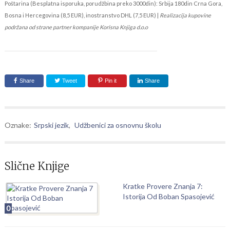
Poštarina (Besplatna isporuka, porudžbina preko 3000din): Srbija 180din Crna Gora,
Bosna i Hercegovina (8,5 EUR), inostranstvo DHL (7,5 EUR) |
Realizacija kupovine
podržana od strane partner kompanije Korisna Knjiga d.o.o
Share
Tweet
Pin it
Share
Oznake:
Srpski jezik
,
Udžbenici za osnovnu školu
Slične Knjige
Kratke Provere Znanja 7:
Istorija Od Boban Spasojević
0