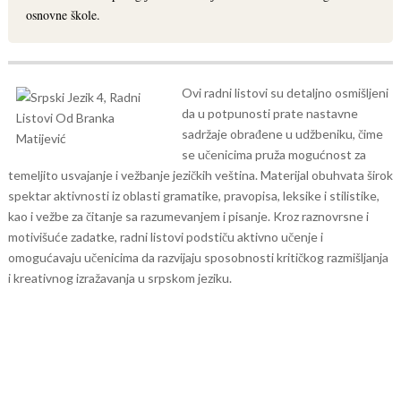
osnovne škole.
Ovi radni listovi su detaljno osmišljeni
da u potpunosti prate nastavne
sadržaje obrađene u udžbeniku, čime
se učenicima pruža mogućnost za
temeljito usvajanje i vežbanje jezičkih veština. Materijal obuhvata širok
spektar aktivnosti iz oblasti gramatike, pravopisa, leksike i stilistike,
kao i vežbe za čitanje sa razumevanjem i pisanje. Kroz raznovrsne i
motivišuće zadatke, radni listovi podstiču aktivno učenje i
omogućavaju učenicima da razvijaju sposobnosti kritičkog razmišljanja
i kreativnog izražavanja u srpskom jeziku.