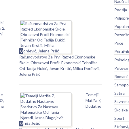
Naučna 
Poezija
Poljopri
ki
Popular
k 2,
ni
Pozoriš
Priče
0
Priručni
Računovodstvo Za Prvi Razred Ekonomske
Psiholog
Škole, Obrazovni Profil: Ekonomski Tehničar
Putovan
Od Tadija Đukić, Jovan Krstić, Milica Đorđević,
Jelena Pršić
Romani
Samopo
Satira
se-
Temelji
B2,
Matiša 7,
Savreme
na
Dodatno
Školske
Sport
0
Stripovi