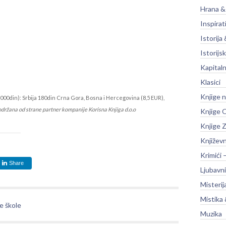
Hrana &
Inspirat
Istorija 
Istorijsk
Kapitaln
Klasici
Knjige 
000din): Srbija 180din Crna Gora, Bosna i Hercegovina (8,5 EUR),
održana od strane partner kompanije Korisna Knjiga d.o.o
Knjige O
Knjige Z
Književ
Krimići 
Share
Ljubavni
Misterij
Mistika 
e škole
Muzika