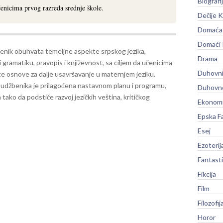
Biografi
enicima prvog razreda srednje škole.
Dečije K
Domaća 
Domaći
enik obuhvata temeljne aspekte srpskog jezika,
Drama
i gramatiku, pravopis i književnost, sa ciljem da učenicima
Duhovni
te osnove za dalje usavršavanje u maternjem jeziku.
 udžbenika je prilagođena nastavnom planu i programu,
Duhovno
 tako da podstiče razvoj jezičkih veština, kritičkog
Ekonomi
Epska F
Esej
Ezoterij
Fantast
Fikcija
Film
Filozofij
Horor