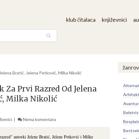
klub čitalaca
književnici
au
aga
/
žanrov
elena Bratić, Jelena Petković, Milka Nikolić
Alternat
k Za Prvi Razred Od Jelena
Arhitek
ć, Milka Nikolić
Avantur
Beletris
žbenici
Nema komentara
Besplat
Bestsel
razred" autorki Jelene Bratić, Jelene Petković i Milke