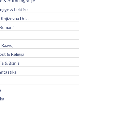
je & Autobiografije
njige & Lektire
Književna Dela
 Romani
 Razvoj
st & Religija
ja & Biznis
antastika
a
ika
a