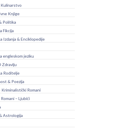
 Kulinarstvo
ivne Knjige
& Politika
a Fikcija
a Izdanja & Enciklopedije
na engleskom jeziku
 Zdravlju
a Roditelje
nost & Poezija
– Kriminalistički Romani
 Romani – Ljubići
a
& Astrologija