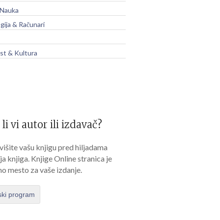
 Nauka
gija & Računari
t & Kultura
 li vi autor ili izdavač?
išite vašu knjigu pred hiljadama
lja knjiga. Knjige Online stranica je
no mesto za vaše izdanje.
ski program