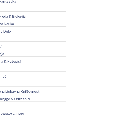
Fantastika
vreda & Biologija
na Nauka
no Delo
ci
ija
ja & Putopisi
moć
na Ljubavna Književnost
 Knjige & Udžbenici
, Zabava & Hobi