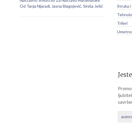
Nastavno Sredstvo Za Nastavu Matematike
Od Tanja Njaradi, Jasna Blagojević, Siniša Ješić
Struka i
Tehnolo
Trileri
Umetnos
Jeste
Promov
ljubite
savrše
autor