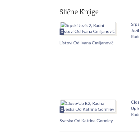
Slične Knjige
Srps
Jezi
0
Rad
Listovi Od Ivana Cmiljanović
Clo
Up 
0
Rad
Sveska Od Katrina Gormley