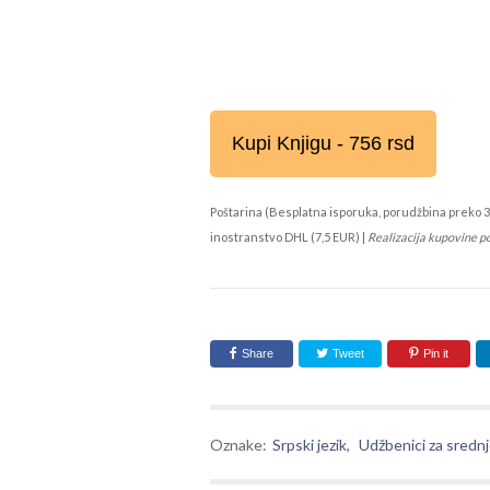
Kupi Knjigu - 756 rsd
Poštarina (Besplatna isporuka, porudžbina preko 3
inostranstvo DHL (7,5 EUR) |
Realizacija kupovine p
Share
Tweet
Pin it
Oznake:
Srpski jezik
,
Udžbenici za srednj