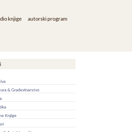
dio knjige
autorski program
i
iva
tura & Građevinarstvo
a
tika
ne Knjige
eri