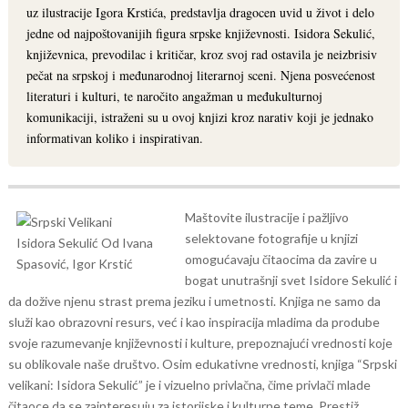
uz ilustracije Igora Krstića, predstavlja dragocen uvid u život i delo
jedne od najpoštovanijih figura srpske književnosti. Isidora Sekulić,
književnica, prevodilac i kritičar, kroz svoj rad ostavila je neizbrisiv
pečat na srpskoj i međunarodnoj literarnoj sceni. Njena posvećenost
literaturi i kulturi, te naročito angažman u međukulturnoj
komunikaciji, istraženi su u ovoj knjizi kroz narativ koji je jednako
informativan koliko i inspirativan.
Maštovite ilustracije i pažljivo
selektovane fotografije u knjizi
omogućavaju čitaocima da zavire u
bogat unutrašnji svet Isidore Sekulić i
da dožive njenu strast prema jeziku i umetnosti. Knjiga ne samo da
služi kao obrazovni resurs, već i kao inspiracija mladima da prodube
svoje razumevanje književnosti i kulture, prepoznajući vrednosti koje
su oblikovale naše društvo.
Osim edukativne vrednosti, knjiga “Srpski
velikani: Isidora Sekulić” je i vizuelno privlačna, čime privlači mlade
čitaoce da se zainteresuju za istorijske i kulturne teme. Prestiž