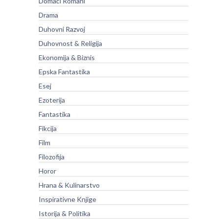
Domaći Romani
Drama
Duhovni Razvoj
Duhovnost & Religija
Ekonomija & Biznis
Epska Fantastika
Esej
Ezoterija
Fantastika
Fikcija
Film
Filozofija
Horor
Hrana & Kulinarstvo
Inspirativne Knjige
Istorija & Politika