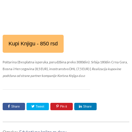
Kupi Knjigu - 850 rsd
Poštarina (Besplatna isporuka, porudžbina preko 3000din): Srbija 180din Crna Gora,
Bosna i Hercegovina (8,5 EUR), inostranstvo DHL (7,5 EUR) |
Realizacija kupovine
podržana od strane partner kompanije Korisna Knjiga d.o.o
Share
Tweet
Pin it
Share
Oznake:
Edukativne knjige za decu