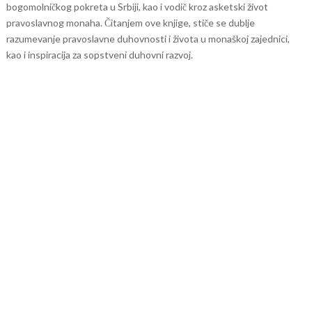
bogomolničkog pokreta u Srbiji, kao i vodič kroz asketski život
pravoslavnog monaha. Čitanjem ove knjige, stiče se dublje
razumevanje pravoslavne duhovnosti i života u monaškoj zajednici,
kao i inspiracija za sopstveni duhovni razvoj.