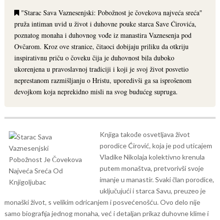
"Starac Sava Vaznesenjski: Pobožnost je čovekova najveća sreća"
pruža intiman uvid u život i duhovne pouke starca Save Ćirovića,
poznatog monaha i duhovnog vođe iz manastira Vaznesenja pod
Ovčarom. Kroz ove stranice, čitaoci dobijaju priliku da otkriju
inspirativnu priču o čoveku čija je duhovnost bila duboko
ukorenjena u pravoslavnoj tradiciji i koji je svoj život posvetio
neprestanom razmišljanju o Hristu, uporedivši ga sa isprošenom
devojkom koja neprekidno misli na svog budućeg supruga.
Knjiga takođe osvetljava život
porodice Ćirović, koja je pod uticajem
Vladike Nikolaja kolektivno krenula
putem monaštva, pretvorivši svoje
imanje u manastir. Svaki član porodice,
uključujući i starca Savu, preuzeo je
monaški život, s velikim odricanjem i posvećenošću.
Ovo delo nije
samo biografija jednog monaha, već i detaljan prikaz duhovne klime i