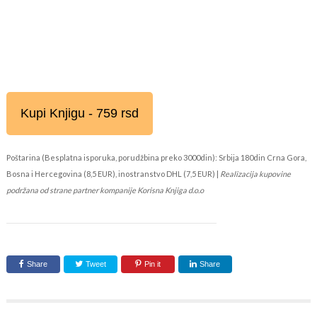
Kupi Knjigu - 759 rsd
Poštarina (Besplatna isporuka, porudžbina preko 3000din): Srbija 180din Crna Gora,
Bosna i Hercegovina (8,5 EUR), inostranstvo DHL (7,5 EUR) |
Realizacija kupovine
podržana od strane partner kompanije Korisna Knjiga d.o.o
Share
Tweet
Pin it
Share