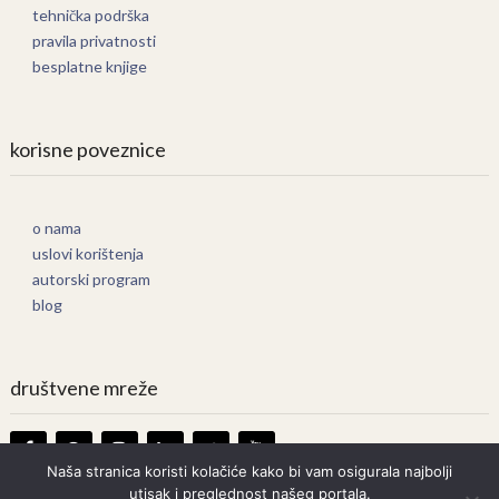
tehnička podrška
pravila privatnosti
besplatne knjige
korisne poveznice
o nama
uslovi korištenja
autorski program
blog
društvene mreže
Naša stranica koristi kolačiće kako bi vam osigurala najbolji
utisak i preglednost našeg portala.