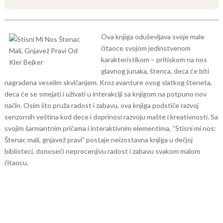
Ova knjiga oduševljava svoje male
čitaoce svojom jedinstvenom
karakteristikom – pritiskom na nos
glavnog junaka, štenca, deca će biti
nagrađena veselim skvičanjem. Kroz avanture ovog slatkog šteneta,
deca će se smejati i uživati u interakciji sa knjigom na potpuno nov
način.
Osim što pruža radost i zabavu, ova knjiga podstiče razvoj
senzornih veština kod dece i doprinosi razvoju mašte i kreativnosti. Sa
svojim šarmantnim pričama i interaktivnim elementima, “Stisni mi nos:
Štenac mali, gnjavež pravi” postaje neizostavna knjiga u dečjoj
biblioteci, donoseći neprocenjivu radost i zabavu svakom malom
čitaocu.