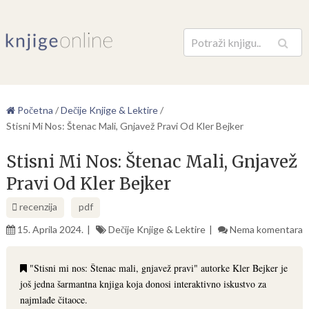
Pretraga
Početna
/
Dečije Knjige & Lektire
/
Stisni Mi Nos: Štenac Mali, Gnjavež Pravi Od Kler Bejker
Stisni Mi Nos: Štenac Mali, Gnjavež
Pravi Od Kler Bejker
recenzija
pdf
15. Aprila 2024.
Dečije Knjige & Lektire
Nema komentara
"Stisni mi nos: Štenac mali, gnjavež pravi" autorke Kler Bejker je
još jedna šarmantna knjiga koja donosi interaktivno iskustvo za
najmlađe čitaoce.