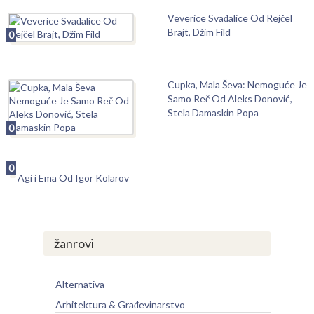
Veverice Svađalice Od Rejčel
Brajt, Džim Fild
0
Cupka, Mala Ševa: Nemoguće Je
Samo Reč Od Aleks Donović,
Stela Damaskin Popa
0
0
Agi i Ema Od Igor Kolarov
žanrovi
Alternativa
Arhitektura & Građevinarstvo