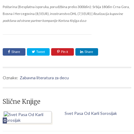
Poštarina (Besplatna isporuka, porudžbina preko 3000din): Srbija 180din Crna Gora,
Bosna i Hercegovina (8,5 EUR), inostranstvo DHL (7,5 EUR) |
Realizacija kupovine
podržana od strane partner kompanije Korisna Knjiga d.o.o
Share
Tweet
Pin it
Share
Oznake:
Zabavna literatura za decu
Slične Knjige
Svet Pasa Od Karli Sorosijak
0