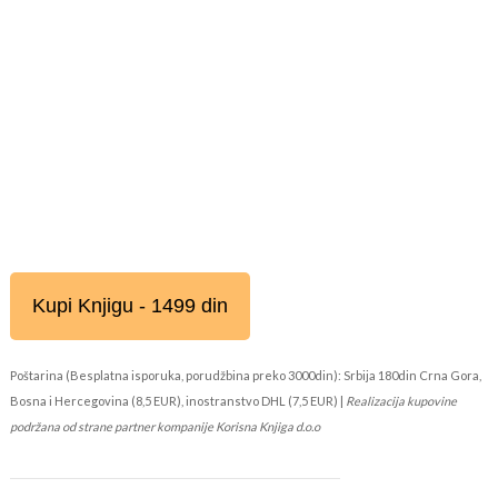
Kupi Knjigu - 1499 din
Poštarina (Besplatna isporuka, porudžbina preko 3000din): Srbija 180din Crna Gora,
Bosna i Hercegovina (8,5 EUR), inostranstvo DHL (7,5 EUR) |
Realizacija kupovine
podržana od strane partner kompanije Korisna Knjiga d.o.o