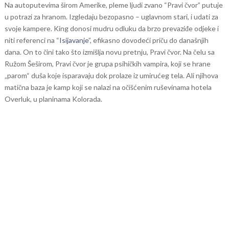
Na autoputevima širom Amerike, pleme ljudi zvano “Pravi čvor” putuje
u potrazi za hranom. Izgledaju bezopasno – uglavnom stari, i udati za
svoje kampere. King donosi mudru odluku da brzo prevaziđe odjeke i
niti referenci na “
Isijavanje
”, efikasno dovodeći priču do današnjih
dana. On to čini tako što izmišlja novu pretnju, Pravi čvor. Na čelu sa
Ružom Šeširom, Pravi čvor je grupa psihičkih vampira, koji se hrane
„parom“ duša koje isparavaju dok prolaze iz umirućeg tela. Ali njihova
matična baza je kamp koji se nalazi na očišćenim ruševinama hotela
Overluk, u planinama Kolorada.