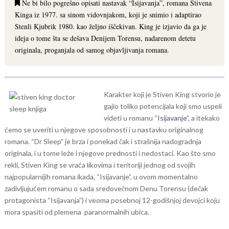
Ne bi bilo pogrešno opisati nastavak “Isijavanja”, romana Stivena
Kinga iz 1977. sa sinom vidovnjakom, koji je snimio i adaptirao
Stenli Kjubrik 1980. kao željno iščekivan. King je izjavio da ga je
ideja o tome šta se dešava Denijem Torensu, nadarenom detetu
originala, proganjala od samog objavljivanja romana.
Karakter koji je Stiven King stvorio je
gajio toliko potencijala koji smo uspeli
videti u romanu “
Isijavanje
”, a itekako
ćemo se uveriti u njegove sposobnosti i u nastavku originalnog
romana. “Dr Sleep” je brza i ponekad čak i strašnija nadogradnja
originala, i u tome leže i njegove prednosti i nedostaci. Kao što smo
rekli, Stiven King se vraća likovima i teritoriji jednog od svojih
najpopularnijih romana ikada, “Isijavanje”, u ovom momentalno
zadivljujućem romanu o sada sredovečnom Denu Torensu (dečak
protagonista “Isijavanja”) i veoma posebnoj 12-godišnjoj devojci koju
mora spasiti od plemena paranormalnih ubica.