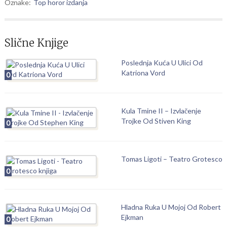
Oznake:
Top horor izdanja
Slične Knjige
Poslednja Kuća U Ulici Od
Katriona Vord
0
Kula Tmine II – Izvlačenje
Trojke Od Stiven King
0
Tomas Ligoti – Teatro Grotesco
0
Hladna Ruka U Mojoj Od Robert
Ejkman
0