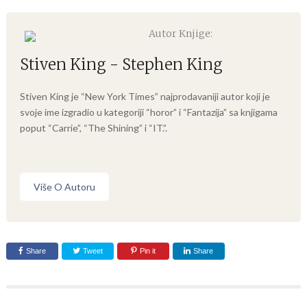
Autor Knjige:
Stiven King - Stephen King
Stiven King je “New York Times” najprodavaniji autor koji je
svoje ime izgradio u kategoriji “horor” i “Fantazija” sa knjigama
poput “Carrie”, “The Shining” i “IT.”.
Više O Autoru
Share
Tweet
Pin it
Share