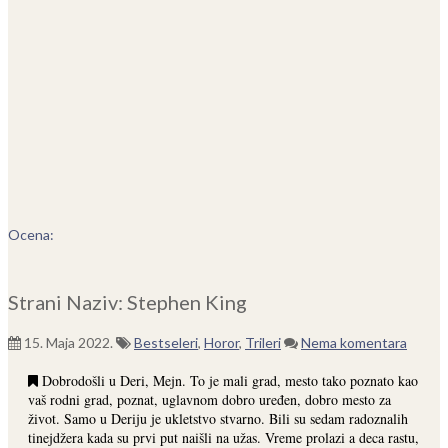
Ocena:
Strani Naziv: Stephen King
15. Maja 2022.
Bestseleri
,
Horor
,
Trileri
Nema komentara
Dobrodošli u Deri, Mejn. To je mali grad, mesto tako poznato kao
vaš rodni grad, poznat, uglavnom dobro uređen, dobro mesto za
život. Samo u Deriju je ukletstvo stvarno. Bili su sedam radoznalih
tinejdžera kada su prvi put naišli na užas. Vreme prolazi a deca rastu,