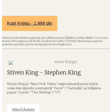
Kupi Knjigu - 1.999 din
Poštarina (Besplatna isporuka, porudžbina preko 3000din): Srbija 180din Crna Gora,
Bosna i Hercegovina (8,5 EUR), inostranstvo DHL (7,5 EUR) |
Realizacija kupovine
podržana od strane partner kompanije Korisna Knjiga d.o.o
Autor Knjige:
Stiven King - Stephen King
Stiven King je “New York Times” najprodavaniji autor koji je
svoje ime izgradio u kategoriji “horor” i “Fantazija” sa knjigama
poput “Carrie”, “The Shining” i “IT.”.
Više O Autoru