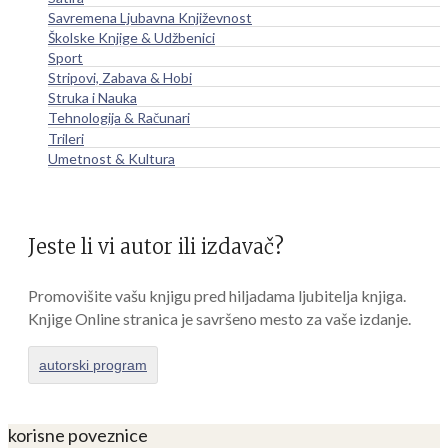
Savremena Ljubavna Književnost
Školske Knjige & Udžbenici
Sport
Stripovi, Zabava & Hobi
Struka i Nauka
Tehnologija & Računari
Trileri
Umetnost & Kultura
Jeste li vi autor ili izdavač?
Promovišite vašu knjigu pred hiljadama ljubitelja knjiga.
Knjige Online stranica je savršeno mesto za vaše izdanje.
autorski program
korisne poveznice