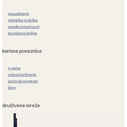
preuzimanje
tehnička podrška
pravila privatnosti
besplatne knjige
korisne poveznice
o nama
uslovi korištenja
autorski program
blog
društvene mreže