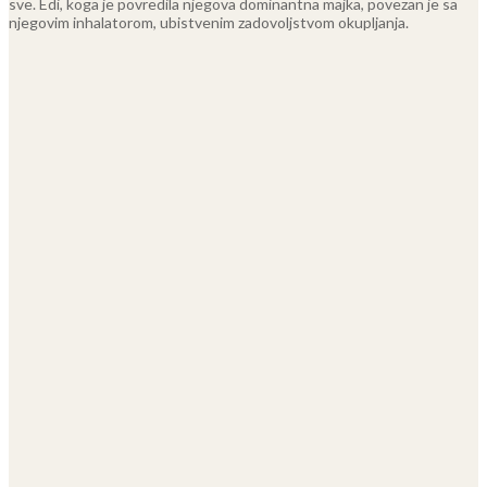
sve. Edi, koga je povredila njegova dominantna majka, povezan je sa
njegovim inhalatorom, ubistvenim zadovoljstvom okupljanja.