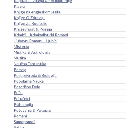
Kapitalna Izdanja & Enciklopedije
Klasici
Knjige na engleskom jeziku
Knjige O Zdravlju
Knjige Za Roditelje
Književnost & Poezija
Krimići – Kriminalistički Romani
Ljubavni Romani – Ljubići
Misterija
Mistika & Astrologija
Muzika
Naučna Fantastika
Poezija
Poljoprivreda & Biologija
Popularna Nauka
Pozorišno Delo
Priče
Priručnici
Psihologija
Putovanja & Putopisi
Romani
Samopomoć
Satira