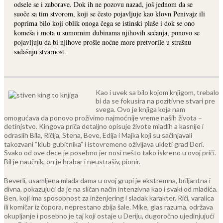
odsele se i zaborave. Dok ih ne pozovu nazad, još jednom da se
suoče sa tim stvorom, koji se često pojavljuje kao klovn Penivajz ili
poprima bilo koji oblik onoga čega se istinski plaše i dok se ono
komeša i mota u sumornim dubinama njihovih sećanja, ponovo se
pojavljuju da bi njihove prošle noćne more pretvorile u strašnu
sadašnju stvarnost.
Kao i uvek sa bilo kojom knjigom, trebalo
bi da se fokusira na pozitivne stvari pre
svega. Ovo je knjiga koja nam
omogućava da ponovo proživimo najmoćnije vreme naših života –
detinjstvo. Kingova priča detaljno opisuje živote mladih a kasnije i
odraslih Bila, Ričija, Stena, Beve, Edija i Majka koji su sačinjavali
takozvani “klub gubitnika” i istovremeno oživljava ukleti grad Deri.
Svako od ove dece je posebno jer nosi nešto tako iskreno u ovoj priči.
Bil je naučnik, on je hrabar i neustrašiv, pionir.
Beverli, usamljena mlada dama u ovoj grupi je ekstremna, briljantna i
divna, pokazujući da je na sličan način intenzivna kao i svaki od mladića.
Ben, koji ima sposobnost za inženjering i sladak karakter. Riči, varalica
ili komičar iz čopora, neprestano zbija šale. Mike, glas razuma, održava
okupljanje i posebno je taj koji ostaje u Deriju, dugoročno ujedinjujući