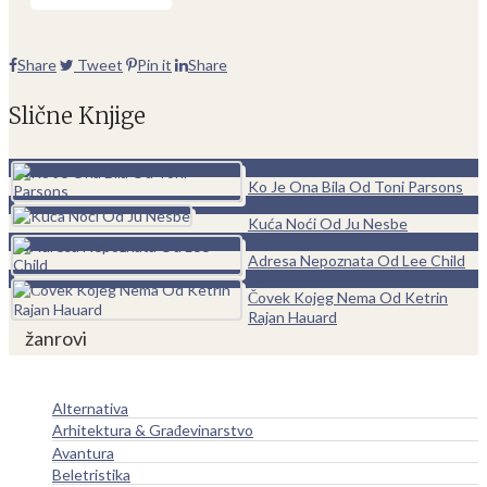
Share
Tweet
Pin it
Share
Slične Knjige
0
Ko Je Ona Bila Od Toni Parsons
0
Kuća Noći Od Ju Nesbe
0
Adresa Nepoznata Od Lee Child
0
Čovek Kojeg Nema Od Ketrin
Rajan Hauard
žanrovi
Alternativa
Arhitektura & Građevinarstvo
Avantura
Beletristika