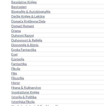
Besplatne Knjige
Bestseleri
Biografije & Autobiografije
Dečije Knjige & Lektire
Domaća Književna Dela
Domaći Romani
Drama
Duhovni Razvoj
Duhovnost & Religija
Ekonomija & Biznis
Epska Fantastika
Esej
Ezoterija
Fantastika
Fikcija
Film
Filozofija
Horor
Hrana & Kulinarstvo
Inspirativne Knjige
Istorija & Politika
Istorijska Fikcija