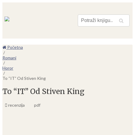
Pretraga
Početna
/
Romani
/
Horor
/
To “IT” Od Stiven King
To “IT” Od Stiven King
recenzija
pdf