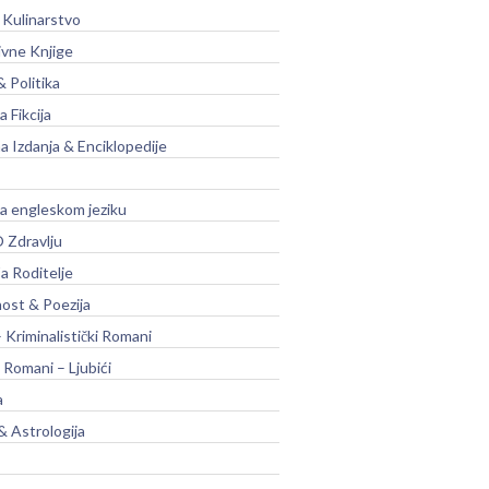
 Kulinarstvo
ivne Knjige
& Politika
a Fikcija
a Izdanja & Enciklopedije
na engleskom jeziku
 Zdravlju
a Roditelje
nost & Poezija
– Kriminalistički Romani
 Romani – Ljubići
a
& Astrologija