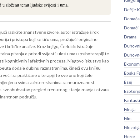
Biografi
 u složenu temu ljudske svijesti i uma.
Dečije K
Domaća 
Domaći
ući različite znanstvene izvore, autor istražuje širok
Drama
orija i pristupa koji se tiču uma, pružajući originalne
Duhovni
e i kritičke analize. Kroz knjigu, Čorlukić istražuje
lna pitanja o prirodi svijesti, ulozi uma u psihoterapiji te
Duhovno
ti kognitivnih i afektivnih procesa. Njegovo iskustvo kao
Ekonomi
peuta dodaje dubinu razmatranjima, čineći ovu knjigu
Epska F
ć i za praktičare u terapiji te sve one koji žele
Esej
mijenjena svima zainteresiranima za neuroznanost,
ruža sveobuhvatan pregled trenutnog stanja znanja i otvara
Ezoterij
scinantnom području.
Fantast
Fikcija
Film
Filozofij
Horor