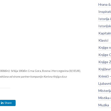
Hrana &
Inspirat
Istorija 
Istorijsk
Kapitaln
Klasici
Knjige 
Knjige O
Knjige Z
Književ
000din): Srbija 180din Crna Gora, Bosna i Hercegovina (8,5 EUR),
Krimići 
održana od strane partner kompanije Korisna Knjiga d.o.o
Ljubavni
Misterij
Mistika 
Share
Muzika