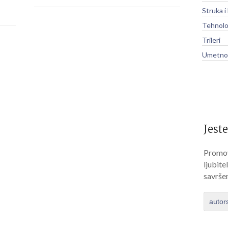
Struka i
Tehnolo
Trileri
Umetnos
Jeste
Promov
ljubite
savrše
autor