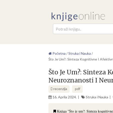
Pretr
Početna
/
Struka i Nauka
/
Što Je Um?: Sinteza Kognitivne I Afektiv
Što Je Um?: Sinteza K
Neuroznanosti I Neur
recenzija
pdf
16. Aprila 2024.
Struka i Nauka
Knjiga "Što je um?: Sinteza kognitivne 