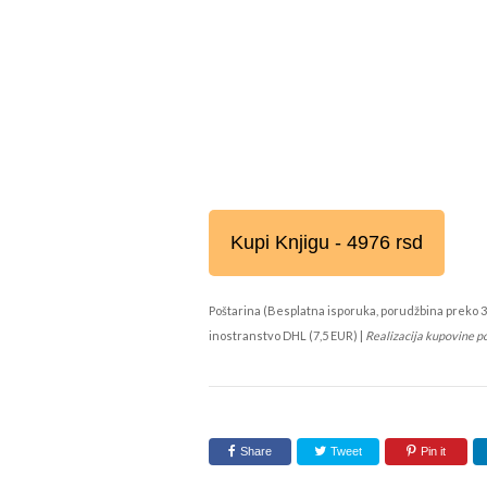
Kupi Knjigu - 4976 rsd
Poštarina (Besplatna isporuka, porudžbina preko 3
inostranstvo DHL (7,5 EUR) |
Realizacija kupovine p
Share
Tweet
Pin it