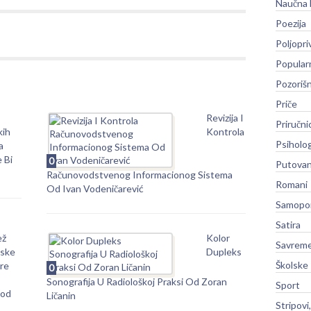
Naučna 
Poezija
Poljopri
Popular
Pozoriš
Priče
Revizija I
Priručni
kih
Kontrola
Psiholog
a
 Bi
0
Putovan
Računovodstvenog Informacionog Sistema
Romani
Od Ivan Vodeničarević
Samopo
Satira
ež
Kolor
Savreme
dske
Dupleks
Školske
re
0
Sonografija U Radiološkoj Praksi Od Zoran
Sport
od
Ličanin
Stripovi