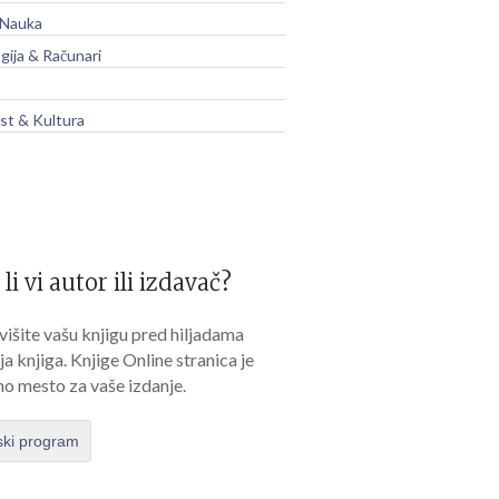
 Nauka
gija & Računari
t & Kultura
 li vi autor ili izdavač?
išite vašu knjigu pred hiljadama
lja knjiga. Knjige Online stranica je
no mesto za vaše izdanje.
ski program