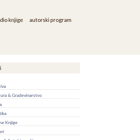
dio knjige
autorski program
i
iva
tura & Građevinarstvo
a
tika
ne Knjige
eri