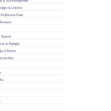
je & Autobiografije
njige & Lektire
Književna Dela
 Romani
 Razvoj
st & Religija
ja & Biznis
antastika
a
ika
a