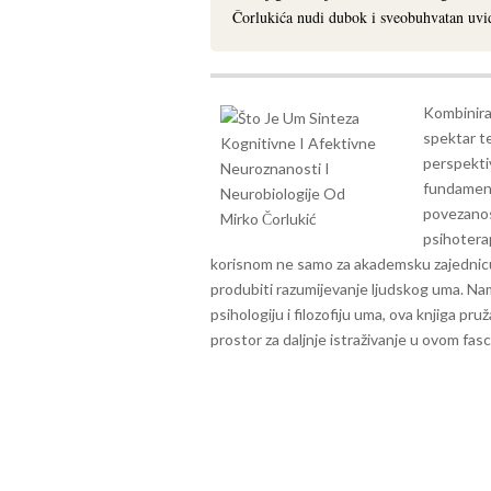
Čorlukića nudi dubok i sveobuhvatan uvid
Kombiniraj
spektar te
perspektiv
fundamenta
povezanos
psihotera
korisnom ne samo za akademsku zajednicu ve
produbiti razumijevanje ljudskog uma. Na
psihologiju i filozofiju uma, ova knjiga p
prostor za daljnje istraživanje u ovom fa