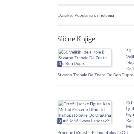
Oznake:
Popularna psihologija
Slične Knjige
50
Veli
Idej
0
Koje
Stvarno Trebalo Da Znate Od Ben Dupre
Crt
Lju
Figu
Kao
0
Met
Procene Ličnosti I Psihopatologije Od