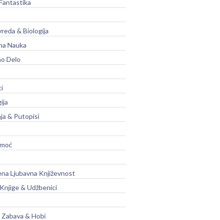
Fantastika
vreda & Biologija
na Nauka
no Delo
ci
ija
ja & Putopisi
moć
na Ljubavna Književnost
 Knjige & Udžbenici
, Zabava & Hobi