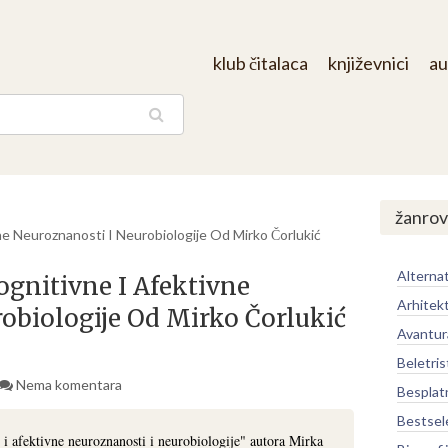
klub čitalaca
književnici
au
aga
žanrov
ne Neuroznanosti I Neurobiologije Od Mirko Čorlukić
Alternat
ognitivne I Afektivne
Arhitek
obiologije Od Mirko Čorlukić
Avantur
Beletris
Nema komentara
Besplat
Bestsel
i afektivne neuroznanosti i neurobiologije" autora Mirka