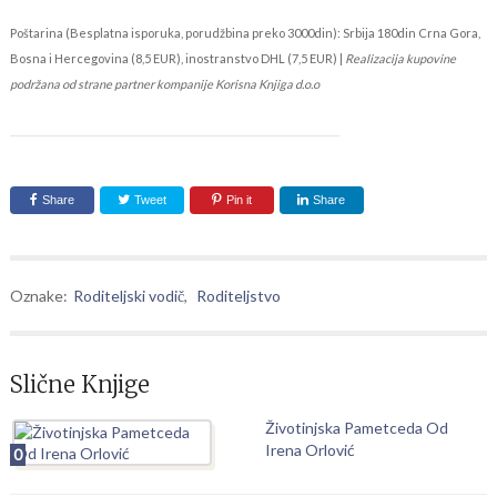
Poštarina (Besplatna isporuka, porudžbina preko 3000din): Srbija 180din Crna Gora,
Bosna i Hercegovina (8,5 EUR), inostranstvo DHL (7,5 EUR) |
Realizacija kupovine
podržana od strane partner kompanije Korisna Knjiga d.o.o
Share
Tweet
Pin it
Share
Oznake:
Roditeljski vodič
,
Roditeljstvo
Slične Knjige
Životinjska Pametceda Od
Irena Orlović
0