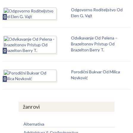
Odgovorno Roditeljstvo Od
Elen G. Vajt
0
Odvikavanje Od Pelena –
Brazeltonov Pristup Od
Brazelton Berry T.
0
Porodični Bukvar Od Milica
Novković
0
žanrovi
Alternativa
Arhitektura & Građevinarstvo