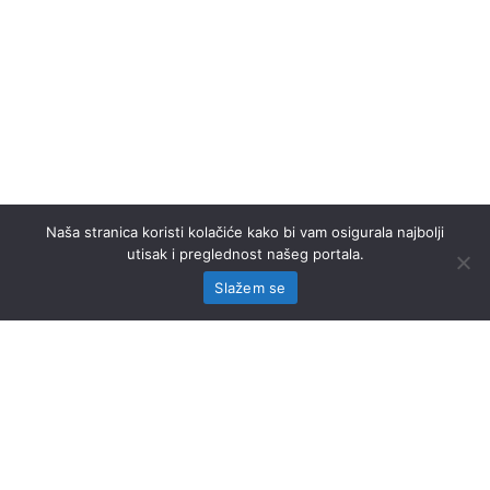
Naša stranica koristi kolačiće kako bi vam osigurala najbolji
utisak i preglednost našeg portala.
Slažem se