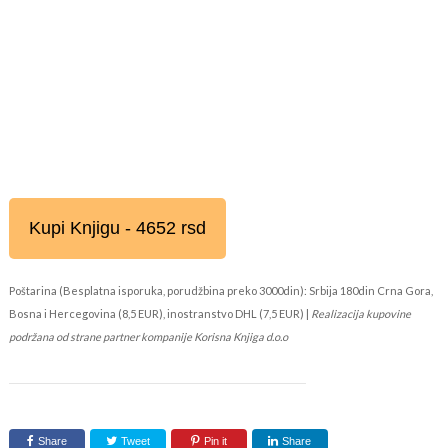
Kupi Knjigu - 4652 rsd
Poštarina (Besplatna isporuka, porudžbina preko 3000din): Srbija 180din Crna Gora,
Bosna i Hercegovina (8,5 EUR), inostranstvo DHL (7,5 EUR) |
Realizacija kupovine
podržana od strane partner kompanije Korisna Knjiga d.o.o
Share
Tweet
Pin it
Share