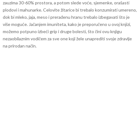
zauzima 30-60% prostora, a potom slede voće, sjemenke, orašasti
plodovi i mahunarke. Celovite žitarice bi trebalo konzumirati umereno,
dok bi mleko, jaja, meso i prerađenu hranu trebalo izbegavati što je
više moguće.
Jačanjem imuniteta, kako je preporučeno u ovoj knjizi,
možemo potpuno izbeći grip i druge bolesti, što čini ovu knjigu
nezaobilaznim vodičem za sve one koji žele unaprediti svoje zdravlje
na prirodan način.