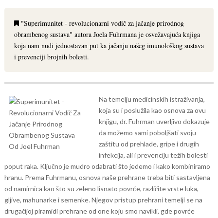
"Superimunitet - revolucionarni vodič za jačanje prirodnog
obrambenog sustava" autora Joela Fuhrmana je osvežavajuća knjiga
koja nam nudi jednostavan put ka jačanju našeg imunološkog sustava
i prevenciji brojnih bolesti.
Na temelju medicinskih istraživanja,
koja su i poslužila kao osnova za ovu
knjigu, dr. Fuhrman uverljivo dokazuje
da možemo sami poboljšati svoju
zaštitu od prehlade, gripe i drugih
infekcija, ali i prevenciju težih bolesti
poput raka. Ključno je mudro odabrati što jedemo i kako kombiniramo
hranu.
Prema Fuhrmanu, osnova naše prehrane treba biti sastavljena
od namirnica kao što su zeleno lisnato povrće, različite vrste luka,
gljive, mahunarke i semenke. Njegov pristup prehrani temelji se na
drugačijoj piramidi prehrane od one koju smo navikli, gde povrće