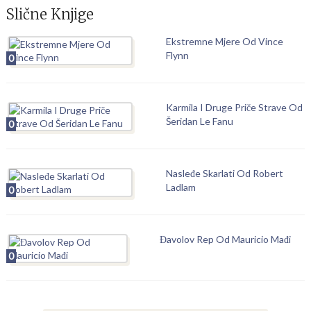
Slične Knjige
Ekstremne Mjere Od Vince
Flynn
0
Karmila I Druge Priče Strave Od
Šeridan Le Fanu
0
Nasleđe Skarlati Od Robert
Ladlam
0
Đavolov Rep Od Mauricio Mađi
0