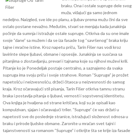
braku. Ona i ostale supruge dele svog
muža, viđajući ga samo jednom
nedeljno. Naizgled, sve ide po planu, a ljubav prema mužu čini da sve
ostalo postane nevažno. Međutim, stvari se menjaju kada junakinja
počinje da sumnja i istražuje ostale supruge. Otkriva da su one imale
svoje “dane” sa mužem i da se iza fasade tog “savršenog” braka kriju
tajne i mračne istine.
Kroz napetu priču, Tarin Fišer nas vodi kroz
lavirinte slepe ljubavi, obmane i opsesije. Junakinja se suočava sa
pitanjima o zlostavljanju, prevari i tajnama koje su njihovi muževi krili.
Pitanje ko je Ponedeljak postaje centralno, a saznajemo da svaka
supruga ima svoju priču i svoje strahove.
Roman “Supruge” je prožet
napetošću i neizvesnošću, držeći čitaoca u neizvesnosti do samog
kraja. Kroz očaravajući stil pisanja, Tarin Fišer otkriva tamnu stranu
braka i postavlja pitanja o ljubavi, vernosti i sopstvenoj identitetu.
Ova knjiga je hvaljena od strane kritičara, koji su je opisali kao
kompulzivan, sjajan i očaravajući triler. “Supruge” će vas držati u
napetosti sve do poslednje stranice, istražujući složenost odnosa u
braku i prirode ljudske obmane.
Zaronite u mračan svet tajni i
tajanstvenosti sa romanom “Supruge” i otkrijte šta se krije iza fasade