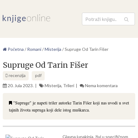
Pretraga
Početna
/
Romani
/
Misterija
/
Supruge Od Tarin Fišer
Supruge Od Tarin Fišer
recenzija
pdf
20. Jula 2023.
Misterija
,
Trileri
Nema komentara
"Supruge" je napeti triler autorke Tarin Fišer koji nas uvodi u svet
tajnih života supruga koji dele istog muškarca.
Glavna junakinja, živi u specifičnom