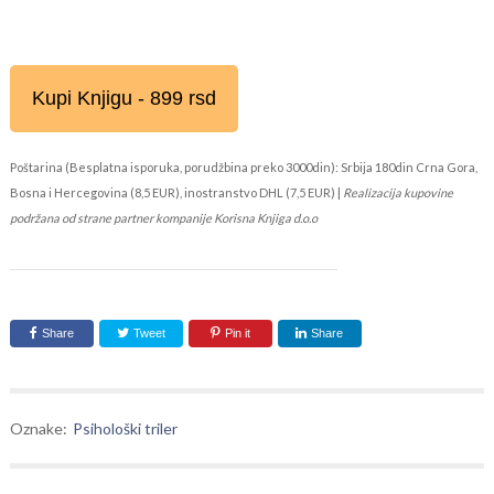
Kupi Knjigu - 899 rsd
Poštarina (Besplatna isporuka, porudžbina preko 3000din): Srbija 180din Crna Gora,
Bosna i Hercegovina (8,5 EUR), inostranstvo DHL (7,5 EUR) |
Realizacija kupovine
podržana od strane partner kompanije Korisna Knjiga d.o.o
Share
Tweet
Pin it
Share
Oznake:
Psihološki triler