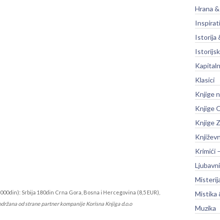
Hrana &
Inspirat
Istorija 
Istorijsk
Kapitaln
Klasici
Knjige 
Knjige O
Knjige Z
Književ
Krimići 
Ljubavni
Misterij
000din): Srbija 180din Crna Gora, Bosna i Hercegovina (8,5 EUR),
Mistika 
održana od strane partner kompanije Korisna Knjiga d.o.o
Muzika