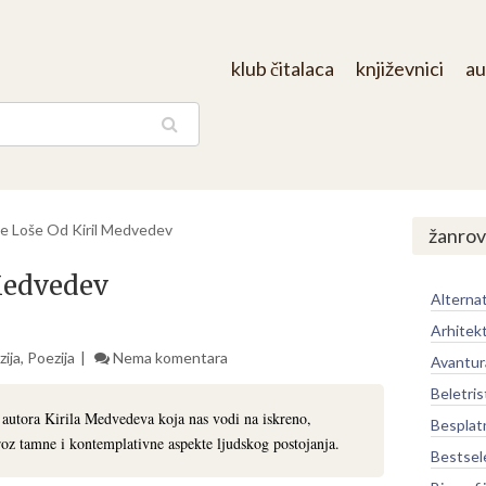
klub čitalaca
književnici
au
aga
Je Loše Od Kiril Medvedev
žanrov
 Medvedev
Alternat
Arhitek
ija
,
Poezija
Nema komentara
Avantur
Beletris
e autora Kirila Medvedeva koja nas vodi na iskreno,
Besplat
oz tamne i kontemplativne aspekte ljudskog postojanja.
Bestsel