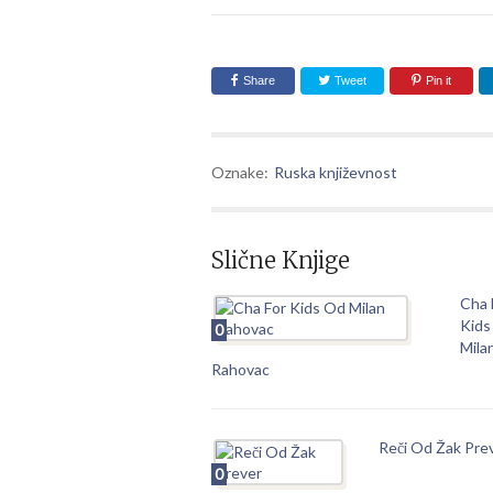
Share
Tweet
Pin it
Oznake:
Ruska književnost
Slične Knjige
Cha 
Kids
0
Mila
Rahovac
Reči Od Žak Pre
0