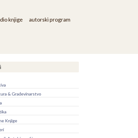
dio knjige
autorski program
i
iva
tura & Građevinarstvo
a
tika
ne Knjige
eri