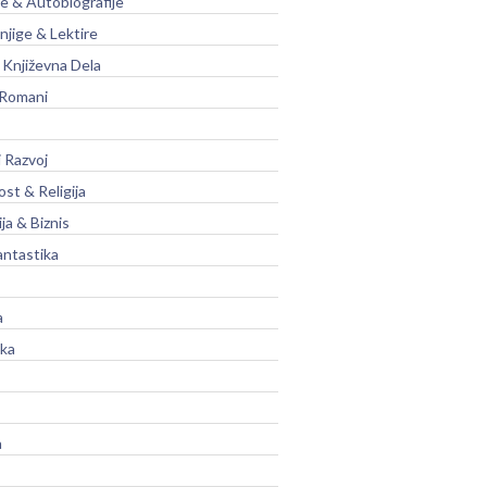
je & Autobiografije
njige & Lektire
Književna Dela
 Romani
 Razvoj
st & Religija
ja & Biznis
antastika
a
ika
a