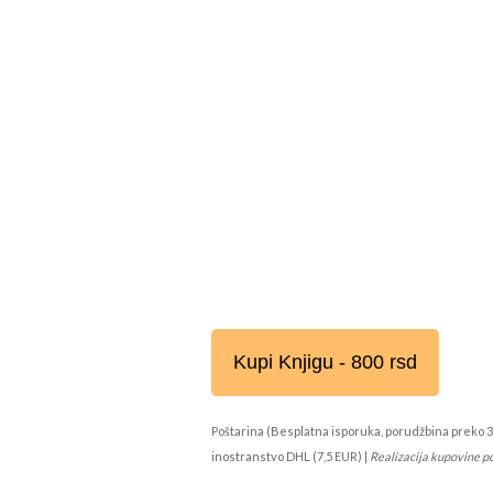
Kupi Knjigu - 800 rsd
Poštarina (Besplatna isporuka, porudžbina preko 3
inostranstvo DHL (7,5 EUR) |
Realizacija kupovine p