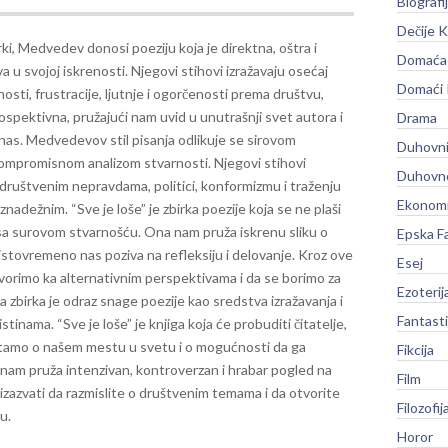
Biografi
Dečije K
rki, Medvedev donosi poeziju koja je direktna, oštra i
Domaća 
a u svojoj iskrenosti. Njegovi stihovi izražavaju osećaj
Domaći
sti, frustracije, ljutnje i ogorčenosti prema društvu,
spektivna, pružajući nam uvid u unutrašnji svet autora i
Drama
 nas.
Medvedevov stil pisanja odlikuje se sirovom
Duhovni
kompromisnom analizom stvarnosti. Njegovi stihovi
Duhovno
 o društvenim nepravdama, politici, konformizmu i traženju
Ekonomi
beznadežnim.
“Sve je loše” je zbirka poezije koja se ne plaši
i sa surovom stvarnošću. Ona nam pruža iskrenu sliku o
Epska F
istovremeno nas poziva na refleksiju i delovanje. Kroz ove
Esej
orimo ka alternativnim perspektivama i da se borimo za
Ezoterij
 zbirka je odraz snage poezije kao sredstva izražavanja i
Fantast
inama. “Sve je loše” je knjiga koja će probuditi čitatelje,
apitamo o našem mestu u svetu i o mogućnosti da ga
Fikcija
v nam pruža intenzivan, kontroverzan i hrabar pogled na
Film
 izazvati da razmislite o društvenim temama i da otvorite
Filozofij
u.
Horor