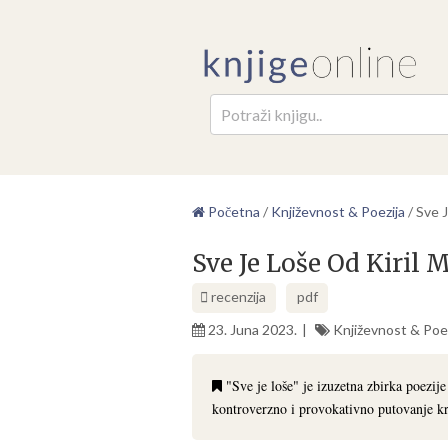
Pretr
Početna
/
Književnost & Poezija
/
Sve 
Sve Je Loše Od Kiril
recenzija
pdf
23. Juna 2023.
Književnost & Poez
"Sve je loše" je izuzetna zbirka poezij
kontroverzno i provokativno putovanje kr