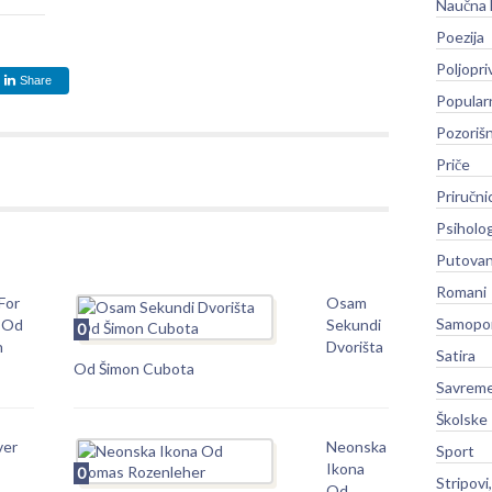
Naučna 
Poezija
Poljopri
Share
Popular
Pozoriš
Priče
Priručni
Psiholog
Putovan
Romani
For
Osam
Samopo
 Od
Sekundi
0
n
Dvorišta
Satira
Od Šimon Cubota
Savreme
Školske
ver
Neonska
Sport
Ikona
0
Stripovi
Od