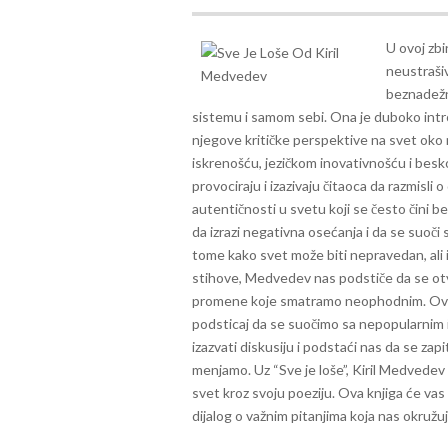
U ovoj zbi
neustrašiv
beznadežno
sistemu i samom sebi. Ona je duboko intro
njegove kritičke perspektive na svet oko
iskrenošću, jezičkom inovativnošću i bes
provociraju i izazivaju čitaoca da razmisli
autentičnosti u svetu koji se često čini 
da izrazi negativna osećanja i da se suoč
tome kako svet može biti nepravedan, ali 
stihove, Medvedev nas podstiče da se otv
promene koje smatramo neophodnim.
Ova
podsticaj da se suočimo sa nepopularnim ist
izazvati diskusiju i podstaći nas da se z
menjamo.
Uz “Sve je loše”, Kiril Medvede
svet kroz svoju poeziju. Ova knjiga će vas
dijalog o važnim pitanjima koja nas okružuj