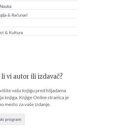
 Nauka
gija & Računari
t & Kultura
 li vi autor ili izdavač?
išite vašu knjigu pred hiljadama
lja knjiga. Knjige Online stranica je
no mesto za vaše izdanje.
ski program