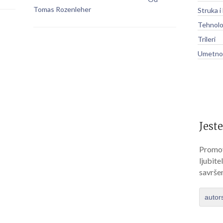
Tomas Rozenleher
Struka i
Tehnolo
Trileri
Umetnos
Jeste
Promov
ljubite
savrše
autor