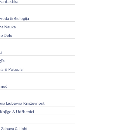
Fantastika
vreda & Biologija
na Nauka
no Delo
ci
ija
ja & Putopisi
moć
na Ljubavna Književnost
 Knjige & Udžbenici
, Zabava & Hobi