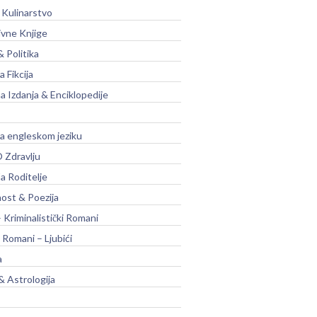
 Kulinarstvo
ivne Knjige
& Politika
a Fikcija
a Izdanja & Enciklopedije
na engleskom jeziku
 Zdravlju
a Roditelje
nost & Poezija
– Kriminalistički Romani
 Romani – Ljubići
a
& Astrologija