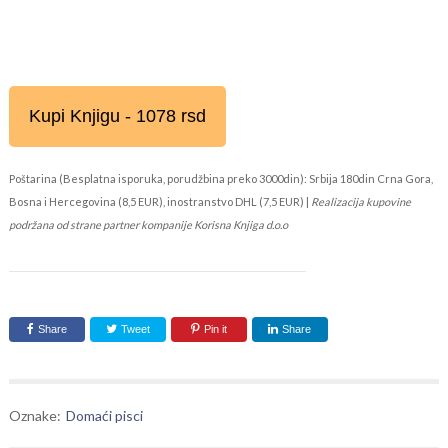
Kupi Knjigu - 1078 rsd
Poštarina (Besplatna isporuka, porudžbina preko 3000din): Srbija 180din Crna Gora,
Bosna i Hercegovina (8,5 EUR), inostranstvo DHL (7,5 EUR) |
Realizacija kupovine
podržana od strane partner kompanije Korisna Knjiga d.o.o
Share
Tweet
Pin it
Share
Oznake:
Domaći pisci