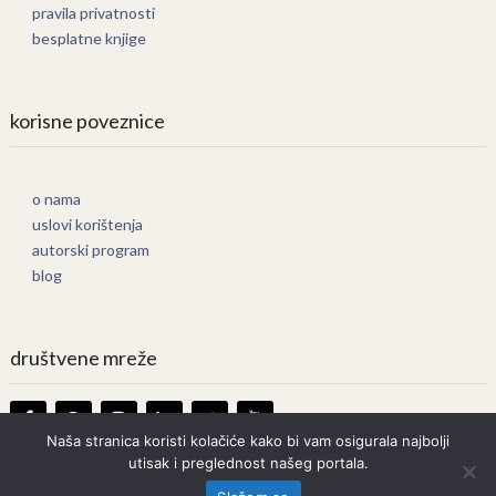
pravila privatnosti
besplatne knjige
korisne poveznice
o nama
uslovi korištenja
autorski program
blog
društvene mreže
Naša stranica koristi kolačiće kako bi vam osigurala najbolji
utisak i preglednost našeg portala.
Knjige Online
Copyright © 2026.