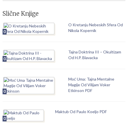
Slične Knjige
O Kretanju Nebeskih Sfera Od
Nikola Kopernik
0
Tajna Doktrina III – Okultizam
Od H.P. Blavacka
0
Moć Uma: Tajna Mentalne
Magije Od Vilijam Voker
Etkinson PDF
0
Maktub Od Paulo Koeljo PDF
0