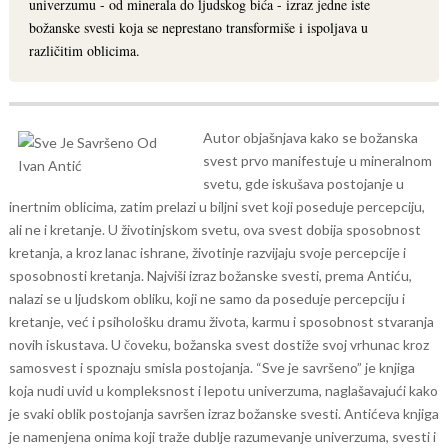
univerzumu - od minerala do ljudskog bića - izraz jedne iste
božanske svesti koja se neprestano transformiše i ispoljava u
različitim oblicima.
Autor objašnjava kako se božanska
svest prvo manifestuje u mineralnom
svetu, gde iskušava postojanje u
inertnim oblicima, zatim prelazi u biljni svet koji poseduje percepciju,
ali ne i kretanje. U životinjskom svetu, ova svest dobija sposobnost
kretanja, a kroz lanac ishrane, životinje razvijaju svoje percepcije i
sposobnosti kretanja.
Najviši izraz božanske svesti, prema Antiću,
nalazi se u ljudskom obliku, koji ne samo da poseduje percepciju i
kretanje, već i psihološku dramu života, karmu i sposobnost stvaranja
novih iskustava. U čoveku, božanska svest dostiže svoj vrhunac kroz
samosvest i spoznaju smisla postojanja.
“Sve je savršeno” je knjiga
koja nudi uvid u kompleksnost i lepotu univerzuma, naglašavajući kako
je svaki oblik postojanja savršen izraz božanske svesti. Antićeva knjiga
je namenjena onima koji traže dublje razumevanje univerzuma, svesti i