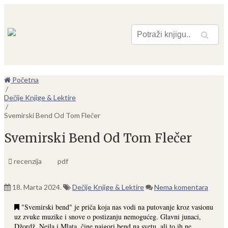
Pretraga
Početna
/
Dečije Knjige & Lektire
/
Svemirski Bend Od Tom Flečer
Svemirski Bend Od Tom Flečer
recenzija
pdf
18. Marta 2024.
Dečije Knjige & Lektire
Nema komentara
"Svemirski bend" je priča koja nas vodi na putovanje kroz vasionu
uz zvuke muzike i snove o postizanju nemogućeg. Glavni junaci,
Džordž, Nejla i Mlata, čine najgori bend na svetu, ali to ih ne