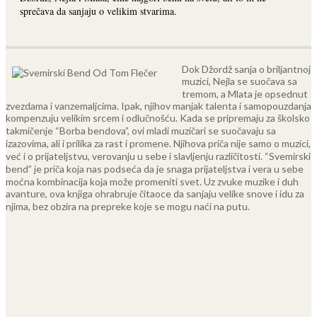
sprečava da sanjaju o velikim stvarima.
Dok Džordž sanja o briljantnoj
muzici, Nejla se suočava sa
tremom, a Mlata je opsednut
zvezdama i vanzemaljcima. Ipak, njihov manjak talenta i samopouzdanja
kompenzuju velikim srcem i odlučnošću.
Kada se pripremaju za školsko
takmičenje “Borba bendova”, ovi mladi muzičari se suočavaju sa
izazovima, ali i prilika za rast i promene. Njihova priča nije samo o muzici,
već i o prijateljstvu, verovanju u sebe i slavljenju različitosti.
“Svemirski
bend” je priča koja nas podseća da je snaga prijateljstva i vera u sebe
moćna kombinacija koja može promeniti svet. Uz zvuke muzike i duh
avanture, ova knjiga ohrabruje čitaoce da sanjaju velike snove i idu za
njima, bez obzira na prepreke koje se mogu naći na putu.