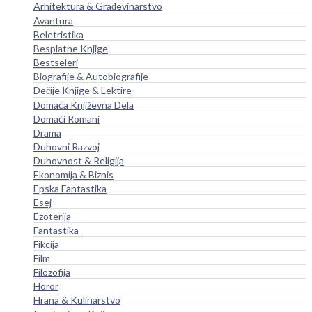
Arhitektura & Građevinarstvo
Avantura
Beletristika
Besplatne Knjige
Bestseleri
Biografije & Autobiografije
Dečije Knjige & Lektire
Domaća Književna Dela
Domaći Romani
Drama
Duhovni Razvoj
Duhovnost & Religija
Ekonomija & Biznis
Epska Fantastika
Esej
Ezoterija
Fantastika
Fikcija
Film
Filozofija
Horor
Hrana & Kulinarstvo