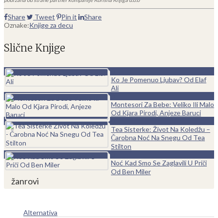
Share
Tweet
Pin it
Share
Oznake:
Knjige za decu
Slične Knjige
0
Ko Je Pomenuo Ljubav? Od Elaf
Ali
0
Montesori Za Bebe: Veliko Ili Malo
Od Kjara Pirodi, Anjeze Baruci
0
Tea Sisterke: Život Na Koledžu –
Čarobna Noć Na Snegu Od Tea
Stilton
0
Noć Kad Smo Se Zaglavili U Priči
Od Ben Miler
žanrovi
Alternativa