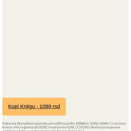
Kupi Knjigu - 1089 rsd
Poštarina (Besplatna isporuka, porudžbina preko 3000din): Srbija 180din Crna Gora,
Bosna i Hercegovina (8,5 EUR), inostranstvo DHL (7,5 EUR) |
Realizacija kupovine
podržana od strane partner kompanije Korisna Knjiga d.o.o