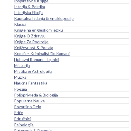
Inspirativne Knjige
Istorija & Politika
Istorijska Fikcija
Kapitalna Izdanja & Enciklopedije
Klasici
Knjige na engleskom jeziku
Knjige O Zdravlju
Knjige Za Roditelje
Književnost & Poezija
Krimići – Kriminalistički Romani
Ljubavni Romani – Ljubići
Misterija
Mistika & Astrologija
Muzika
Naučna Fantastika
Poezija
Poljoprivreda & Biologija
Popularna Nauka
Pozorišno Delo
Priče
Priručnici
Psihologija
Putovanja & Putopisi