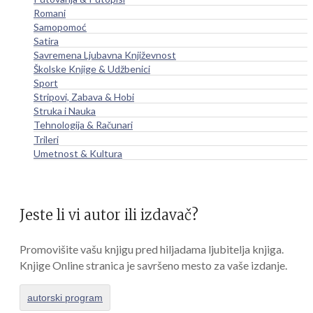
Romani
Samopomoć
Satira
Savremena Ljubavna Književnost
Školske Knjige & Udžbenici
Sport
Stripovi, Zabava & Hobi
Struka i Nauka
Tehnologija & Računari
Trileri
Umetnost & Kultura
Jeste li vi autor ili izdavač?
Promovišite vašu knjigu pred hiljadama ljubitelja knjiga.
Knjige Online stranica je savršeno mesto za vaše izdanje.
autorski program