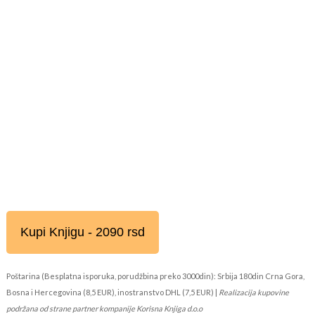
Kupi Knjigu - 2090 rsd
Poštarina (Besplatna isporuka, porudžbina preko 3000din): Srbija 180din Crna Gora,
Bosna i Hercegovina (8,5 EUR), inostranstvo DHL (7,5 EUR) |
Realizacija kupovine
podržana od strane partner kompanije Korisna Knjiga d.o.o