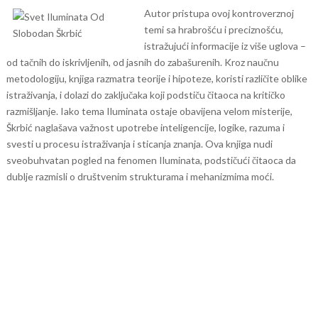
Autor pristupa ovoj kontroverznoj
temi sa hrabrošću i preciznošću,
istražujući informacije iz više uglova –
od tačnih do iskrivljenih, od jasnih do zabašurenih. Kroz naučnu
metodologiju, knjiga razmatra teorije i hipoteze, koristi različite oblike
istraživanja, i dolazi do zaključaka koji podstiču čitaoca na kritičko
razmišljanje.
Iako tema Iluminata ostaje obavijena velom misterije,
Škrbić naglašava važnost upotrebe inteligencije, logike, razuma i
svesti u procesu istraživanja i sticanja znanja. Ova knjiga nudi
sveobuhvatan pogled na fenomen Iluminata, podstičući čitaoca da
dublje razmisli o društvenim strukturama i mehanizmima moći.