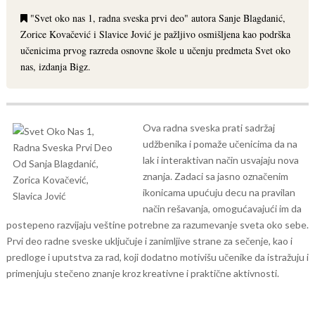
"Svet oko nas 1, radna sveska prvi deo" autora Sanje Blagdanić,
Zorice Kovačević i Slavice Jović je pažljivo osmišljena kao podrška
učenicima prvog razreda osnovne škole u učenju predmeta Svet oko
nas, izdanja Bigz.
Ova radna sveska prati sadržaj
udžbenika i pomaže učenicima da na
lak i interaktivan način usvajaju nova
znanja. Zadaci sa jasno označenim
ikonicama upućuju decu na pravilan
način rešavanja, omogućavajući im da
postepeno razvijaju veštine potrebne za razumevanje sveta oko sebe.
Prvi deo radne sveske uključuje i zanimljive strane za sečenje, kao i
predloge i uputstva za rad, koji dodatno motivišu učenike da istražuju i
primenjuju stečeno znanje kroz kreativne i praktične aktivnosti.