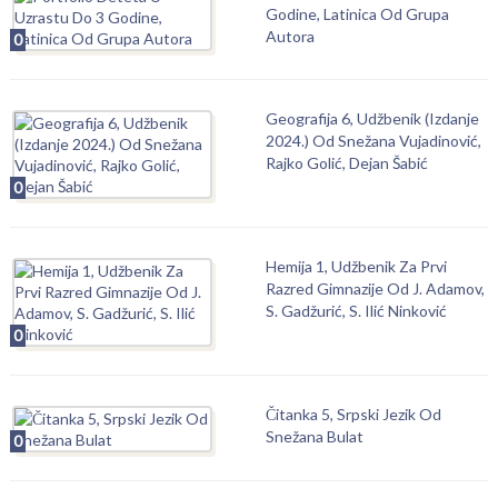
Godine, Latinica Od Grupa
Autora
0
Geografija 6, Udžbenik (Izdanje
2024.) Od Snežana Vujadinović,
Rajko Golić, Dejan Šabić
0
Hemija 1, Udžbenik Za Prvi
Razred Gimnazije Od J. Adamov,
S. Gadžurić, S. Ilić Ninković
0
Čitanka 5, Srpski Jezik Od
Snežana Bulat
0