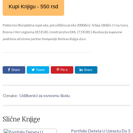
Kupi Knjigu - 550 rsd
Poštarina (Besplatna isporuka, porudžbina preko 3000din): Srbija 180din Crna Gora,
Bosna i Hercegovina (8,5 EUR), inostranstvo DHL (7,5 EUR) |
Realizacija kupovine
podržana od strane partner kompanije Korisna Knjiga d.o.o
Share
Tweet
Pin it
Share
Oznake:
Udžbenici za osnovnu školu
Slične Knjige
Portfolio Deteta U Uzrastu Do 3