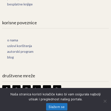
besplatne knjige
korisne poveznice
o nama
uslovi korištenja
autorski program
blog
društvene mreže
Naša stranica koristi kolačiće kako bi vam osigurala najbolji
utisak i preglednost našeg portala.
Knjige Online
Copyright © 2026.
Slažem se
Prava zadržana. Bilo kakvo kopiranje strogo zabranjeno.