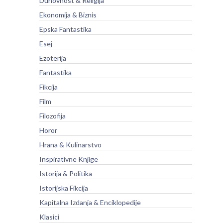
Duhovnost & Religija
Ekonomija & Biznis
Epska Fantastika
Esej
Ezoterija
Fantastika
Fikcija
Film
Filozofija
Horor
Hrana & Kulinarstvo
Inspirativne Knjige
Istorija & Politika
Istorijska Fikcija
Kapitalna Izdanja & Enciklopedije
Klasici