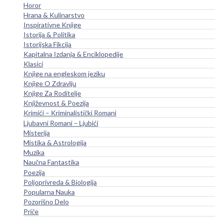
Horor
Hrana & Kulinarstvo
Inspirativne Knjige
Istorija & Politika
Istorijska Fikcija
Kapitalna Izdanja & Enciklopedije
Klasici
Knjige na engleskom jeziku
Knjige O Zdravlju
Knjige Za Roditelje
Književnost & Poezija
Krimići – Kriminalistički Romani
Ljubavni Romani – Ljubići
Misterija
Mistika & Astrologija
Muzika
Naučna Fantastika
Poezija
Poljoprivreda & Biologija
Popularna Nauka
Pozorišno Delo
Priče