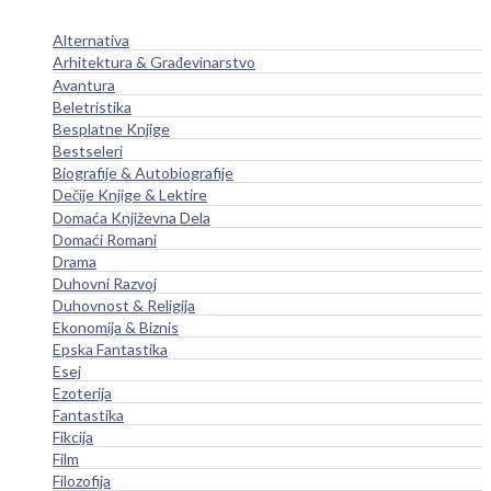
Alternativa
Arhitektura & Građevinarstvo
Avantura
Beletristika
Besplatne Knjige
Bestseleri
Biografije & Autobiografije
Dečije Knjige & Lektire
Domaća Književna Dela
Domaći Romani
Drama
Duhovni Razvoj
Duhovnost & Religija
Ekonomija & Biznis
Epska Fantastika
Esej
Ezoterija
Fantastika
Fikcija
Film
Filozofija