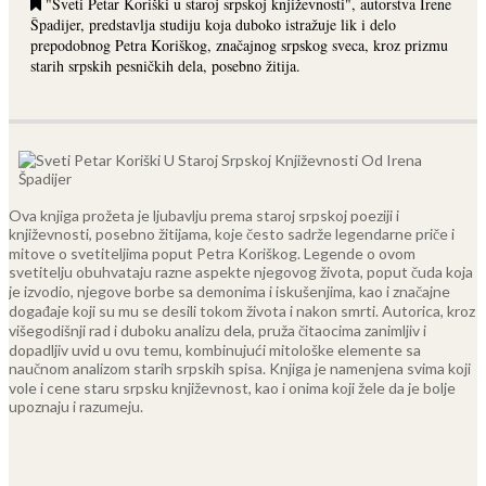
"Sveti Petar Koriški u staroj srpskoj književnosti", autorstva Irene
Špadijer, predstavlja studiju koja duboko istražuje lik i delo
prepodobnog Petra Koriškog, značajnog srpskog sveca, kroz prizmu
starih srpskih pesničkih dela, posebno žitija.
Ova knjiga prožeta je ljubavlju prema staroj srpskoj poeziji i
književnosti, posebno žitijama, koje često sadrže legendarne priče i
mitove o svetiteljima poput Petra Koriškog. Legende o ovom
svetitelju obuhvataju razne aspekte njegovog života, poput čuda koja
je izvodio, njegove borbe sa demonima i iskušenjima, kao i značajne
događaje koji su mu se desili tokom života i nakon smrti.
Autorica, kroz
višegodišnji rad i duboku analizu dela, pruža čitaocima zanimljiv i
dopadljiv uvid u ovu temu, kombinujući mitološke elemente sa
naučnom analizom starih srpskih spisa. Knjiga je namenjena svima koji
vole i cene staru srpsku književnost, kao i onima koji žele da je bolje
upoznaju i razumeju.