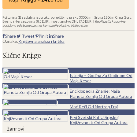
Poštarina (Besplatna isporuka, porudžbina preko 3000din): Srbija 180din Crna Gora,
Bosna i Hercegovina (8,5 EUR), inostranstvo DHL (7,5 EUR) |
Realizacija kupovine
podržana od strane partner kompanije Korisna Knjiga d.o.o
Share
Tweet
Pin it
Share
Oznake:
Književna analiza i kritika
Slične Knjige
0
Istorija – Godina Za Godinom Od
Maja Keser
0
Enciklopedija Znanje: Naša
Planeta Zemlja Od Grupa Autora
0
Moć Reči Od Nortrop Fraj
0
Prvi Svetski Rat U Srpskoj
Književnosti Od Grupa Autora
žanrovi