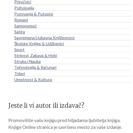
Priručnici
Psihologija
Putovanja & Putopisi
Romani
Samopomoć
Satira
Savremena Ljubavna Književnost
Školske Knjige & Udžbenici
Sport
Stripovi, Zabava & Hobi
Struka i Nauka
Tehnologija & Računari
Trileri
Umetnost & Kultura
Jeste li vi autor ili izdavač?
Promovišite vašu knjigu pred hiljadama ljubitelja knjiga.
Knjige Online stranica je savršeno mesto za vaše izdanje.