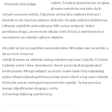
svijetu. Svuda je grozničav lov za njima,
ali samo nekolicina zna kako da ih
ostvari u pravom smislu. Ogromna većina bića odabere krivi put i
dovede se do ropstva umjesto slobode i do jada umjesto blaženstva.
Uživanje osjetilnih zadovoljstava i Mir su kao antipodi. Jedno
poništava drugo, um ne može nikada steći čistoću i smirenost kroz
navezanost na osjetila i njihove objekte.
Ali svijet je lud za osjetilnim zadovoljstvima. Niti jedan dan ne prođe, a
da se nove stvari ne
otkriju ili izume za veličanje našeg nepokornog uma i osjetila. U ludom
traženju sreće i mira, devedeset i devet posto ljudi propada idući
krivim putem. Mnogi nadajući se protiv svake nade i bez najmanjeg
pojma višeg božanskog života postaju pravi robovi svog uma i osjetila.
Kontrola uma je nemoguća bez kontrole osjetila. Ta dva procesa
moraju slijediti jedan drugog u svrhu
ostvarenja željenog savršenstva.