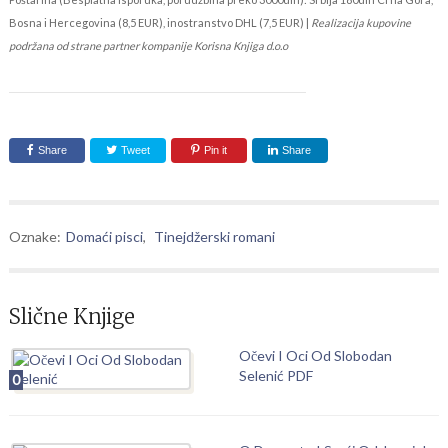
Bosna i Hercegovina (8,5 EUR), inostranstvo DHL (7,5 EUR) |
Realizacija kupovine
podržana od strane partner kompanije Korisna Knjiga d.o.o
Share
Tweet
Pin it
Share
Oznake:
Domaći pisci
,
Tinejdžerski romani
Slične Knjige
Očevi I Oci Od Slobodan
Selenić PDF
0