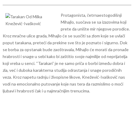
Protagonista, četrnaestogodišnji
Mihajlo, suočava se sa izazovima koji
prete da unište mir njegove porodice.
Kroz mračne ulice grada, Mihajlo će se suočiti sa zlom koje se uvlači
poput tarakana, preteći da prekine sve što je poznato i sigurno. Dok
se borba za opstanak bude zaoštravala, Mihajlo će morati da pronađe
hrabrosti i snage u sebi kako bi zaštitio svoje najmilije od neprijatelja
koji vreba u senci. “Tarakan” je ne samo priča o borbi između dobra i
zla, već i duboka karakterna studija odrastanja i snage porodičnih
veza. Kroz napetu radnju i živopisne likove, Knežević-Ivašković nas
vodi na emocionalno putovanje koje nas tera da razmislimo o moći
ljubavi i hrabrosti čak i u najmračnijim trenucima.