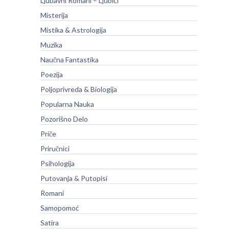
Ljubavni Romani – Ljubići
Misterija
Mistika & Astrologija
Muzika
Naučna Fantastika
Poezija
Poljoprivreda & Biologija
Popularna Nauka
Pozorišno Delo
Priče
Priručnici
Psihologija
Putovanja & Putopisi
Romani
Samopomoć
Satira