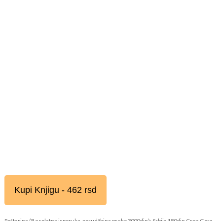
Kupi Knjigu - 462 rsd
Poštarina (Besplatna isporuka, porudžbina preko 3000din): Srbija 180din Crna Gora,