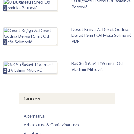
O Dugmetu I Sreći Od Jasminka
Petrović
0
Deset Knjiga Za Deset Godina:
Derviš I Smrt Od Meša Selimović
PDF
0
Baš Su Šašavi Ti Vernici! Od
Vladimir Mitrović
0
žanrovi
Alternativa
Arhitektura & Građevinarstvo
Avantura