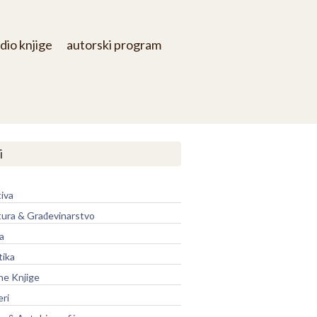
dio knjige
autorski program
i
iva
tura & Građevinarstvo
a
tika
ne Knjige
eri