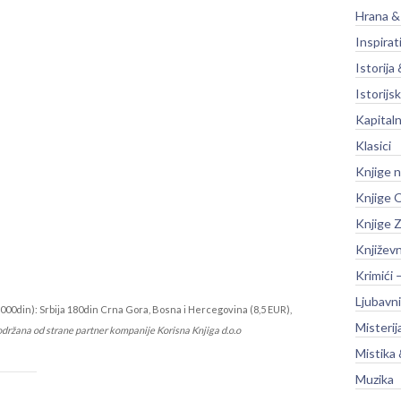
Hrana &
Inspirat
Istorija 
Istorijsk
Kapitaln
Klasici
Knjige 
Knjige O
Knjige Z
Književ
Krimići 
Ljubavni
000din): Srbija 180din Crna Gora, Bosna i Hercegovina (8,5 EUR),
Misterij
održana od strane partner kompanije Korisna Knjiga d.o.o
Mistika 
Muzika