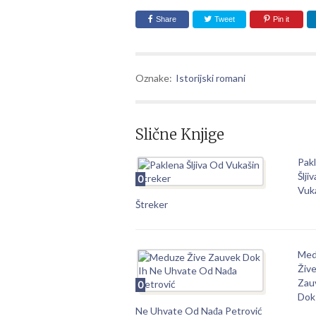
Share
Tweet
Pin it
Oznake:
Istorijski romani
Slične Knjige
Pak
Šlji
0
Vuk
Štreker
Med
Živ
Zau
0
Dok
Ne Uhvate Od Nađa Petrović