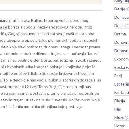
Biografi
Dečije K
Domaća 
mana prati Tarasa Buljbu, hrabrog vođu i ponosnog
Domaći
ji se bori za slobodu i nezavisnost svog naroda. Kroz
iču, Gogolj nas uvodi u svet ratova, junaštva i sukoba
Drama
osi živopisne opise bitaka, plemenskih običaja i dubokih
Duhovni
e delo koje slavi hrabrost, duhovnu snagu i vernost prema
Duhovno
kova i duboke moralne dileme s kojima se suočavaju Taras i
Ekonomi
pitanja nacionalnog identiteta, patriotizma i sukoba između
nju živopisnih slika i bogato opisuje ukrajinske pejzaže,
Epska F
n koji će oduševiti ljubitelje epske književnosti svojom
Esej
o je delo koje nas vodi u dubinu istorijskih događaja, ali
Ezoterij
vi, hrabrosti i žrtve.
“Taras Buljba” je roman koji nas
Fantast
je su nam važne i postavlja pitanje o značaju nacionalnog
stavilo trajan utisak na rusku i svetsku književnost i koje i
Fikcija
om i složenim moralnim pitanjima koje postavlja.
Film
Filozofij
Horor