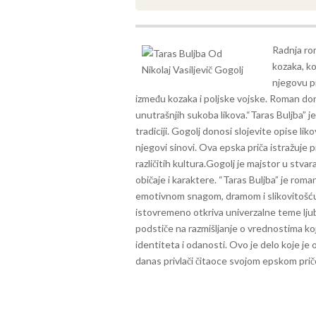
Radnja ro
kozaka, ko
njegovu pr
između kozaka i poljske vojske. Roman don
unutrašnjih sukoba likova.
“Taras Buljba” j
tradiciji. Gogolj donosi slojevite opise li
njegovi sinovi. Ova epska priča istražuje 
različitih kultura.
Gogolj je majstor u stvara
običaje i karaktere. “Taras Buljba” je roma
emotivnom snagom, dramom i slikovitošću. T
istovremeno otkriva univerzalne teme ljuba
podstiče na razmišljanje o vrednostima ko
identiteta i odanosti. Ovo je delo koje je o
danas privlači čitaoce svojom epskom prič