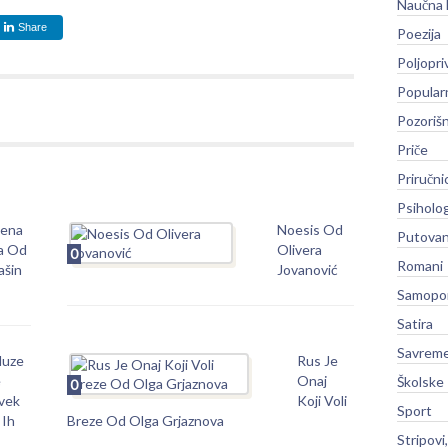
Naučna 
Share
Poezija
Poljopri
Popular
Pozoriš
Priče
Priručni
Psiholog
lena
Noesis Od
Putovan
va Od
Olivera
0
Romani
ašin
Jovanović
Samopo
Satira
Savreme
uze
Rus Je
e
Onaj
Školske
0
vek
Koji Voli
Sport
 Ih
Breze Od Olga Grjaznova
Stripovi