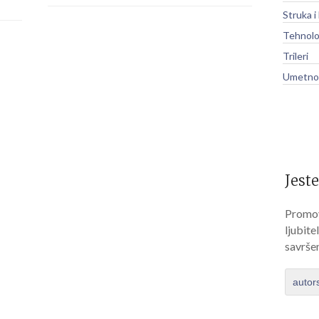
Struka i
Tehnolo
Trileri
Umetnos
Jeste
Promov
ljubite
savrše
autor