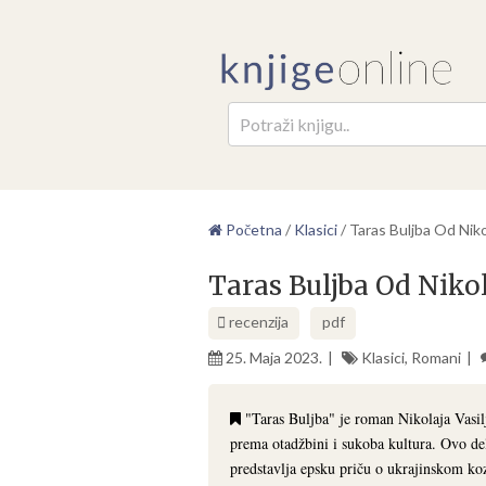
Pretr
Početna
/
Klasici
/
Taras Buljba Od Nikol
Taras Buljba Od Nikol
recenzija
pdf
25. Maja 2023.
Klasici
,
Romani
"Taras Buljba" je roman Nikolaja Vasilj
prema otadžbini i sukoba kultura. Ovo del
predstavlja epsku priču o ukrajinskom ko