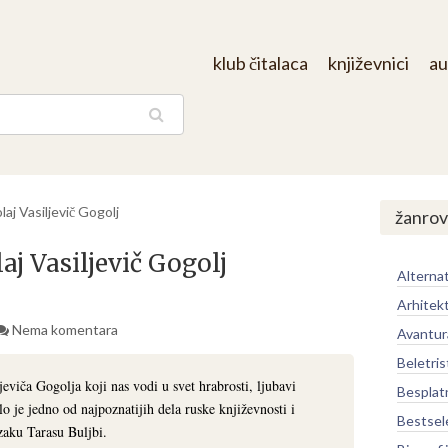
klub čitalaca
književnici
au
aga
aj Vasiljevič Gogolj
žanrov
aj Vasiljevič Gogolj
Alternat
Arhitek
Nema komentara
Avantur
Beletris
eviča Gogolja koji nas vodi u svet hrabrosti, ljubavi
Besplat
o je jedno od najpoznatijih dela ruske književnosti i
Bestsel
zaku Tarasu Buljbi.