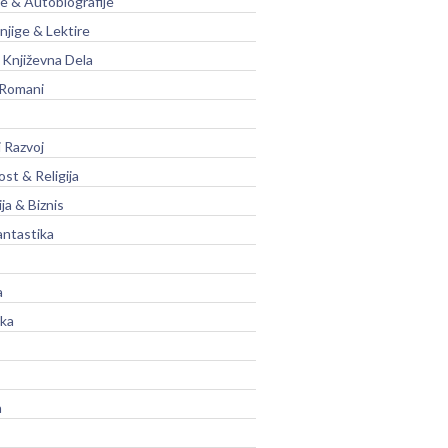
je & Autobiografije
njige & Lektire
Književna Dela
 Romani
 Razvoj
st & Religija
ja & Biznis
antastika
a
ika
a