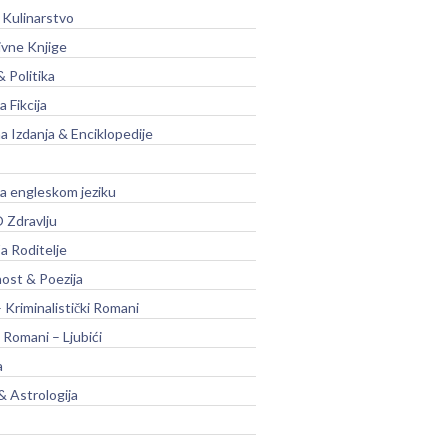
 Kulinarstvo
ivne Knjige
& Politika
a Fikcija
a Izdanja & Enciklopedije
na engleskom jeziku
 Zdravlju
a Roditelje
nost & Poezija
– Kriminalistički Romani
 Romani – Ljubići
a
& Astrologija