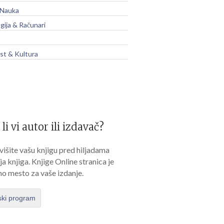
 Nauka
gija & Računari
t & Kultura
 li vi autor ili izdavač?
išite vašu knjigu pred hiljadama
lja knjiga. Knjige Online stranica je
no mesto za vaše izdanje.
ski program