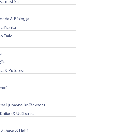
Fantastika
vreda & Biologija
na Nauka
no Delo
ci
ija
ja & Putopisi
moć
na Ljubavna Književnost
 Knjige & Udžbenici
, Zabava & Hobi