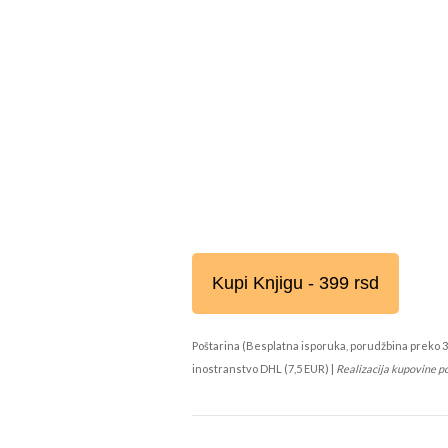
Kupi Knjigu - 399 rsd
Poštarina (Besplatna isporuka, porudžbina preko 3
inostranstvo DHL (7,5 EUR) |
Realizacija kupovine p