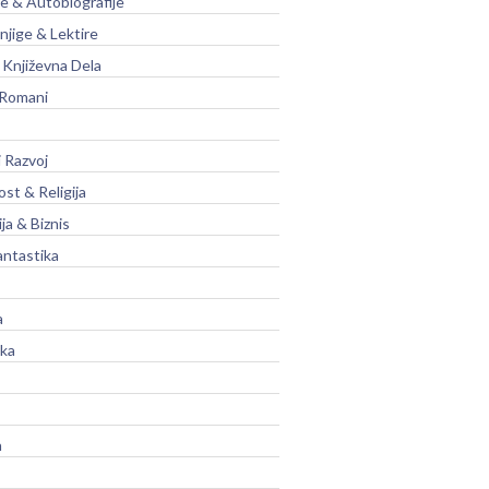
je & Autobiografije
njige & Lektire
Književna Dela
 Romani
 Razvoj
st & Religija
ja & Biznis
antastika
a
ika
a