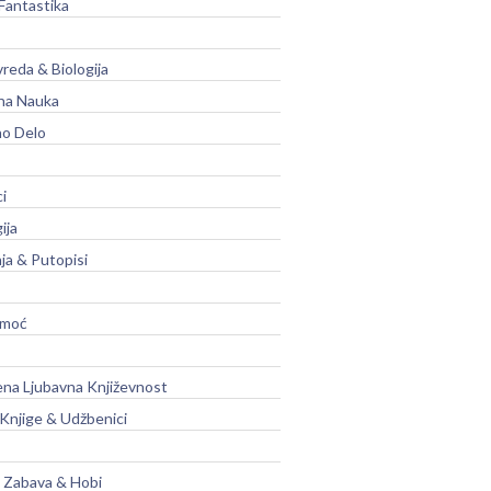
Fantastika
vreda & Biologija
na Nauka
no Delo
ci
ija
ja & Putopisi
moć
na Ljubavna Književnost
 Knjige & Udžbenici
, Zabava & Hobi