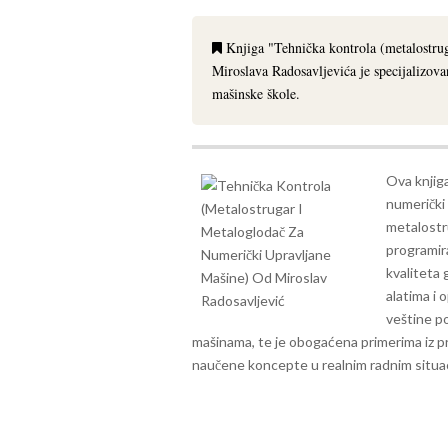
Knjiga "Tehnička kontrola (metalostrug
Miroslava Radosavljevića je specijalizov
mašinske škole.
Ova knjig
numerički
metalostr
programir
kvaliteta 
alatima i 
veštine po
mašinama, te je obogaćena primerima iz p
naučene koncepte u realnim radnim situa