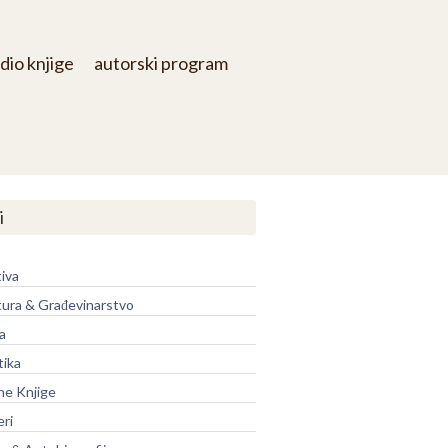
dio knjige
autorski program
i
iva
tura & Građevinarstvo
a
tika
ne Knjige
eri