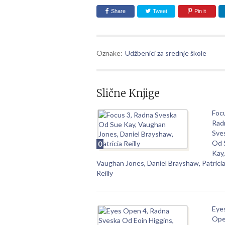
Share
Tweet
Pin it
Oznake:
Udžbenici za srednje škole
Slične Knjige
Focu
Rad
Sve
Od 
0
Kay,
Vaughan Jones, Daniel Brayshaw, Patrici
Reilly
Eye
Ope