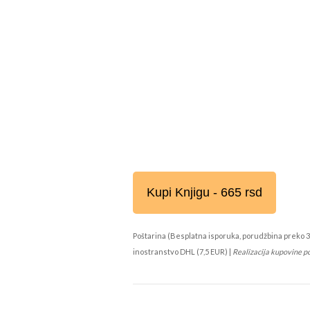
Kupi Knjigu - 665 rsd
Poštarina (Besplatna isporuka, porudžbina preko 3
inostranstvo DHL (7,5 EUR) |
Realizacija kupovine p