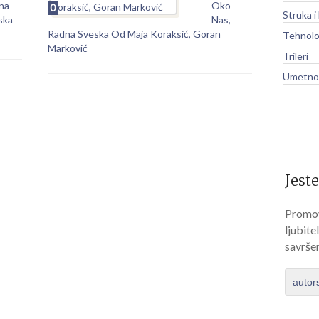
na
Oko
0
Struka i
ska
Nas,
Radna Sveska Od Maja Koraksić, Goran
Tehnolo
Marković
Trileri
Umetnos
Jeste
Promov
ljubite
savrše
autor