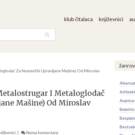
klub čitalaca
književnici
au
aga
/
žanrov
loglodač Za Numerički Upravljane Mašine) Od Miroslav
Alternat
Metalostrugar I Metaloglodač
Arhitek
Avantur
jane Mašine) Od Miroslav
Beletris
Besplat
Bestsel
Udžbenici
Nema komentara