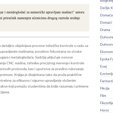
Biografi
Dečije K
ar i metaloglodač za numerički upravljane mašine)" autora
Domaća 
ani priručnik namenjen učenicima drugog razreda srednje
Domaći
Drama
Duhovni
Duhovno
a detaljno objašnjava procese tehničke kontrole u radu sa
 upravljanim mašinama, posebno fokusirana na struke
Ekonomi
ugara i metaloglodača. Sadržaj uključuje osnove
Epska F
anja CNC mašina, tehnike preciznog merenja i kontrole
Esej
gotovih proizvoda, kao i uputstva za pravilno rukovanje
Ezoterij
opremom. Knjiga je dizajnirana tako da pruža praktične
trebne za efikasno i sigurno upravljanje složenim
Fantast
rakse koji pomažu studentima da bolje razumeju i primene
Fikcija
cijama.
Film
Filozofij
Horor