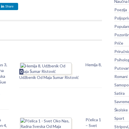
Naučna 
Share
Poezija
Poljopri
Popular
Pozoriš
Priče
Priručni
Psiholog
s 3,
Hemija 8,
Putovan
na
0
ska
Romani
Udžbenik Od Maja Šumar Ristović
Sue
Samopo
Satira
a
Savreme
Školske
Sport
s
Pčelica 1
n 4,
– Svet
Stripovi