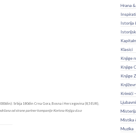
Hrana &
Inspirat
Istorija 
Istorijsk
Kapitaln
Klasici
Knjige 
Knjige O
Knjige Z
Književ
Krimići 
Ljubavni
000din): Srbija 180din Crna Gora, Bosna i Hercegovina (8,5 EUR),
održana od strane partner kompanije Korisna Knjiga d.o.o
Misterij
Mistika 
Muzika