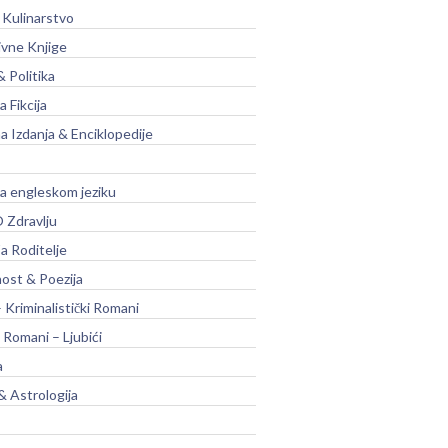
 Kulinarstvo
ivne Knjige
& Politika
a Fikcija
a Izdanja & Enciklopedije
na engleskom jeziku
 Zdravlju
a Roditelje
nost & Poezija
– Kriminalistički Romani
 Romani – Ljubići
a
& Astrologija