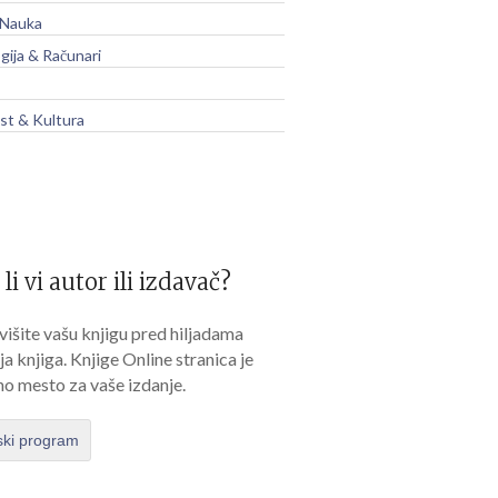
 Nauka
gija & Računari
t & Kultura
 li vi autor ili izdavač?
išite vašu knjigu pred hiljadama
lja knjiga. Knjige Online stranica je
no mesto za vaše izdanje.
ski program