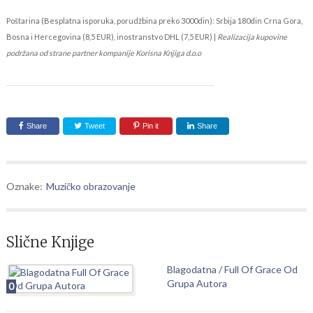
Poštarina (Besplatna isporuka, porudžbina preko 3000din): Srbija 180din Crna Gora,
Bosna i Hercegovina (8,5 EUR), inostranstvo DHL (7,5 EUR) |
Realizacija kupovine
podržana od strane partner kompanije Korisna Knjiga d.o.o
Share
Tweet
Pin it
Share
Oznake:
Muzičko obrazovanje
Slične Knjige
Blagodatna / Full Of Grace Od
Grupa Autora
0