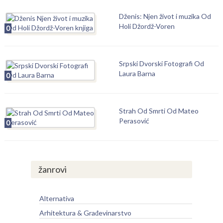
Dženis: Njen život i muzika Od
Holi Džordž-Voren
0
Srpski Dvorski Fotografi Od
Laura Barna
0
Strah Od Smrti Od Mateo
Perasović
0
žanrovi
Alternativa
Arhitektura & Građevinarstvo