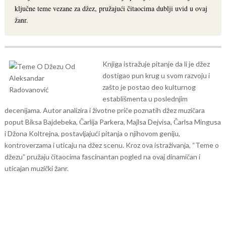
ključne teme vezane za džez, pružajući čitaocima dublji uvid u ovaj
žanr.
Knjiga istražuje pitanje da li je džez
dostigao pun krug u svom razvoju i
zašto je postao deo kulturnog
establišmenta u poslednjim
decenijama.
Autor analizira i životne priče poznatih džez muzičara
poput Biksa Bajdebeka, Čarlija Parkera, Majlsa Dejvisa, Čarlsa Mingusa
i Džona Koltrejna, postavljajući pitanja o njihovom geniju,
kontroverzama i uticaju na džez scenu. Kroz ova istraživanja, “Teme o
džezu” pružaju čitaocima fascinantan pogled na ovaj dinamičan i
uticajan muzički žanr.