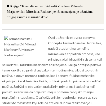
Knjiga "Termodinamika i hidraulika" autora Milorada
Marjanovića i Miroslava Radosavljevića namenjena je učenicima
drugog razreda mašinske škole.
Ovaj udžbenik integrira osnovne
koncepte termodinamike i hidraulike,
nudeći studentima temeljno
razumevanje toplotnih procesa, kao i
principa rada hidrauličkih sistema koji
se koriste u različitim mašinskim aplikacijama.
Knjiga detaljno pokriva
teme kao što su prvi i drugi zakon termodinamike, ciklusi toplotnih
mašina, osnove prenosa toplote, kao i osnove fluidne mehanike,
uključujući karakteristike fluida, pritisak, protok i primene hidrauličnih
mašina. Sadržaj je obogaćen praktičnim primerima i zadacima koji
pomažu učenicima da bolje razumeju i primene teorijsko znanje u
praktičnim situacijama. Ovaj udžbenik je neophodan resurs za sve
studente mašinstva koji žele da steknu duboko razumevanje i