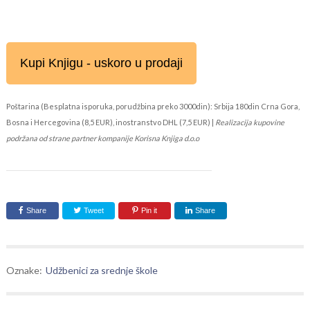
Kupi Knjigu - uskoro u prodaji
Poštarina (Besplatna isporuka, porudžbina preko 3000din): Srbija 180din Crna Gora,
Bosna i Hercegovina (8,5 EUR), inostranstvo DHL (7,5 EUR) |
Realizacija kupovine
podržana od strane partner kompanije Korisna Knjiga d.o.o
Share
Tweet
Pin it
Share
Oznake:
Udžbenici za srednje škole