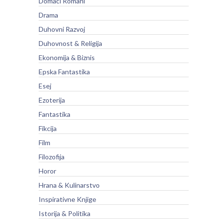
Domaći Romani
Drama
Duhovni Razvoj
Duhovnost & Religija
Ekonomija & Biznis
Epska Fantastika
Esej
Ezoterija
Fantastika
Fikcija
Film
Filozofija
Horor
Hrana & Kulinarstvo
Inspirativne Knjige
Istorija & Politika