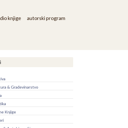
dio knjige
autorski program
i
iva
tura & Građevinarstvo
a
tika
ne Knjige
eri