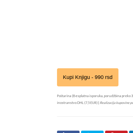
Kupi Knjigu - 990 rsd
Poštarina (Besplatna isporuka, porudžbina preko 3
inostranstvo DHL (7,5 EUR) |
Realizacija kupovine p