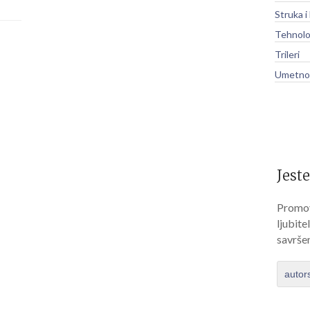
Struka i
Tehnolo
Trileri
Umetnos
Jeste
Promov
ljubite
savrše
autor