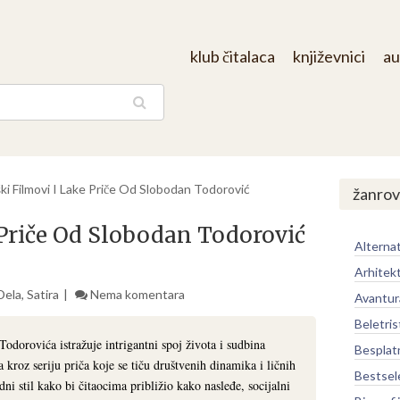
klub čitalaca
književnici
au
aga
ki Filmovi I Lake Priče Od Slobodan Todorović
žanrov
 Priče Od Slobodan Todorović
Alternat
Arhitek
Dela
,
Satira
Nema komentara
Avantur
Beletris
odorovića istražuje intrigantni spoj života i sudbina
Besplat
a kroz seriju priča koje se tiču društvenih dinamika i ličnih
Bestsel
dni stil kako bi čitaocima približio kako nasleđe, socijalni