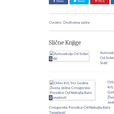
Share
Tweet
Pin it
Oznake:
Društvena satira
Slične Knjige
Autosekc
Od Srđa
0
Srdić
Orl
Krš,
God
Živ
0
Jed
Crnogorske Porodice Od Nebojša Bato
Tomašević