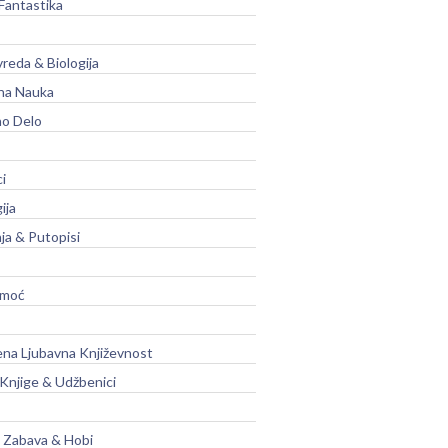
Fantastika
vreda & Biologija
na Nauka
no Delo
ci
ija
ja & Putopisi
moć
na Ljubavna Književnost
 Knjige & Udžbenici
, Zabava & Hobi