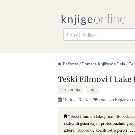
Pretr
Početna
/
Domaća Književna Dela
/
Teš
Teški Filmovi I Lake
recenzija
pdf
18. Jula 2024.
Domaća Književna 
"Teški filmovi i lake priče" Slobodana T
različitih generacija i profesionalnih grup
izbora. Todorović koristi oštro pero i luci