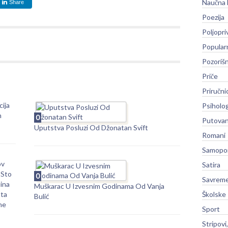
Naučna 
Share
Poezija
Poljopri
Popular
Pozoriš
Priče
Priručni
ija
Psiholog
n
0
Putovan
Uputstva Posluzi Od Džonatan Svift
Romani
Samopo
ov
Satira
 Sto
0
Savreme
ina
Muškarac U Izvesnim Godinama Od Vanja
ota
Školske
Bulić
ne
Sport
Stripovi