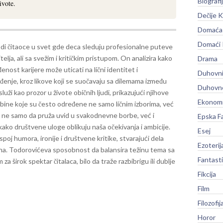
Biografi
ivote.
Dečije K
Domaća 
Domaći
di čitaoce u svet gde deca sleduju profesionalne puteve
itelja, ali sa svežim i kritičkim pristupom. On analizira kako
Drama
nost karijere može uticati na lični identitet i
Duhovni
enje, kroz likove koji se suočavaju sa dilemama između
Duhovno
služi kao prozor u živote običnih ljudi, prikazujući njihove
Ekonomi
dbine koje su često određene ne samo ličnim izborima, već
ć ne samo da pruža uvid u svakodnevne borbe, već i
Epska F
kako društvene uloge oblikuju naša očekivanja i ambicije.
Esej
 spoj humora, ironije i društvene kritike, stvarajući dela
Ezoterij
na. Todorovićeva sposobnost da balansira težinu tema sa
Fantast
za širok spektar čitalaca, bilo da traže razbibrigu ili dublje
Fikcija
Film
Filozofij
Horor