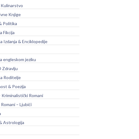
 Kulinarstvo
ivne Knjige
& Politika
a Fikcija
a Izdanja & Enciklopedije
na engleskom jeziku
 Zdravlju
a Roditelje
nost & Poezija
– Kriminalistički Romani
 Romani – Ljubići
a
& Astrologija