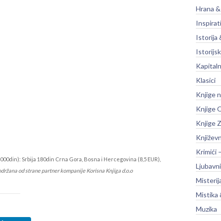
Hrana &
Inspirat
Istorija 
Istorijsk
Kapitaln
Klasici
Knjige 
Knjige O
Knjige Z
Književ
Krimići 
000din): Srbija 180din Crna Gora, Bosna i Hercegovina (8,5 EUR),
Ljubavni
održana od strane partner kompanije Korisna Knjiga d.o.o
Misterij
Mistika 
Muzika