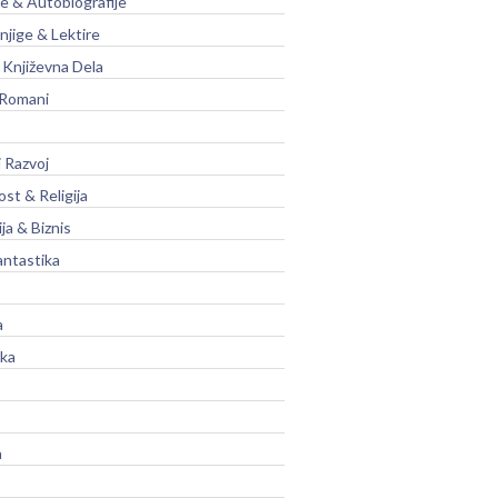
je & Autobiografije
njige & Lektire
Književna Dela
 Romani
 Razvoj
st & Religija
ja & Biznis
antastika
a
ika
a