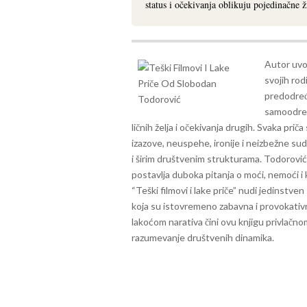
status i očekivanja oblikuju pojedinačne ž
Autor uvo
svojih rod
predodređe
samoodređ
ličnih želja i očekivanja drugih.
Svaka priča 
izazove, neuspehe, ironije i neizbežne su
i širim društvenim strukturama. Todorovi
postavlja duboka pitanja o moći, nemoći i 
“Teški filmovi i lake priče” nudi jedinstven
koja su istovremeno zabavna i provokativ
lakoćom narativa čini ovu knjigu privlačnom 
razumevanje društvenih dinamika.