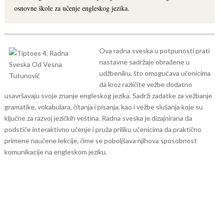
osnovne škole za učenje engleskog jezika.
Ova radna sveska u potpunosti prati
nastavne sadržaje obrađene u
udžbeniku, što omogućava učenicima
da kroz različite vežbe dodatno
usavršavaju svoje znanje engleskog jezika. Sadrži zadatke za vežbanje
gramatike, vokabulara, čitanja i pisanja, kao i vežbe slušanja koje su
ključne za razvoj jezičkih veština. Radna sveska je dizajnirana da
podstiče interaktivno učenje i pruža priliku učenicima da praktično
primene naučene lekcije, čime se poboljšava njihova sposobnost
komunikacije na engleskom jeziku.