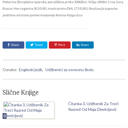
Poštarina (Besplatna isporuka, porudžbina preko 3000din): Srbija 180din Crna Gora,
Bosna i Hercegovina (8,5 EUR), inostranstvo DHL (7,5 EUR) |
Realizacija kupovine
podržana od strane partner kompanije Korisna Knjiga d.o.o
Share
Tweet
Pin it
Share
Oznake:
Engleski jezik
,
Udžbenici za osnovnu školu
Slične Knjige
Čitanka 3, Udžbenik Za Treći
Razred Od Maja Dimitrijević
0