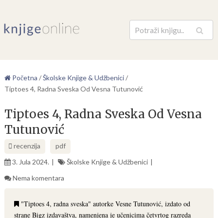
Pretraga
Početna
/
Školske Knjige & Udžbenici
/
Tiptoes 4, Radna Sveska Od Vesna Tutunović
Tiptoes 4, Radna Sveska Od Vesna
Tutunović
recenzija
pdf
3. Jula 2024.
Školske Knjige & Udžbenici
Nema komentara
"Tiptoes 4, radna sveska" autorke Vesne Tutunović, izdato od
strane Bigz izdavaštva, namenjena je učenicima četvrtog razreda