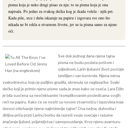
pisma koja je neko drugi pisao za nju; to su pisma koja je ona
napisala. Po jedno za svakog dečka kog je ikada volela - njih pet.
Kada piše, srce i dušu iskazuje na papiru i izgovara sve ono što
nikada ne bi rekla u stvarnom životu, jer su ta pisma samo za njene
oči.
Sve dok jednog dana njena tajna
pisma ne budu poslata poštom i
odjednom, Larin ljubavni život postaje
izmišljen i van kontrole.
Njena mirna
svakodnevica, koju je pažljivo gradila, okrenula se naglavačke. Svaki
dečko koji je primio njeno pismo sada je znao kako se oseća. Lara Džin
je bila suočena sa neočekivanim i komplikovanim posledicama svojih
reči na papiru. Kako će se nositi sa novom stvarnošću i izazovima koje
donosi otkrivanje njene najintimnije tajne?
Ova nežna, duhovita i
dirljiva priča prati Larinu borbu da razreši svoje osećaje i razume
značenje ljubavi, prijateljstva i samopouzdanja. Kroz njenu avanturu