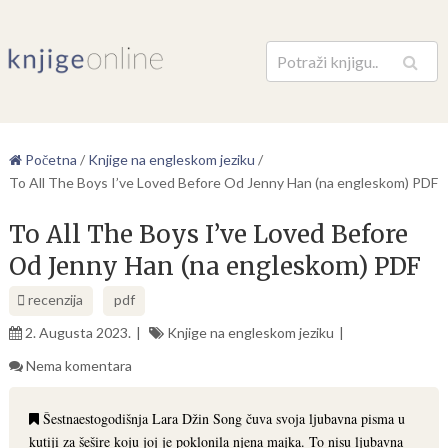
Pretraga
Početna
/
Knjige na engleskom jeziku
/
To All The Boys I’ve Loved Before Od Jenny Han (na engleskom) PDF
To All The Boys I’ve Loved Before
Od Jenny Han (na engleskom) PDF
recenzija
pdf
2. Augusta 2023.
Knjige na engleskom jeziku
Nema komentara
Šestnaestogodišnja Lara Džin Song čuva svoja ljubavna pisma u
kutiji za šešire koju joj je poklonila njena majka. To nisu ljubavna