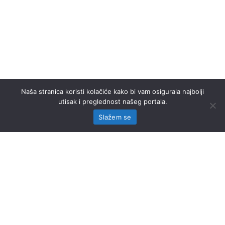
Naša stranica koristi kolačiće kako bi vam osigurala najbolji
utisak i preglednost našeg portala.
Slažem se