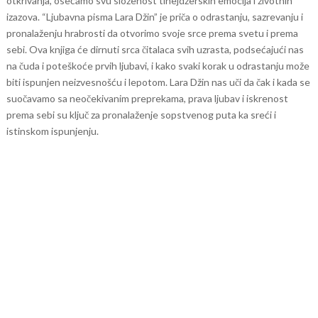
otkrivanja, osećamo svu složenost tinejdžerskih emocija i životnih
izazova. “Ljubavna pisma Lara Džin” je priča o odrastanju, sazrevanju i
pronalaženju hrabrosti da otvorimo svoje srce prema svetu i prema
sebi.
Ova knjiga će dirnuti srca čitalaca svih uzrasta, podsećajući nas
na čuda i poteškoće prvih ljubavi, i kako svaki korak u odrastanju može
biti ispunjen neizvesnošću i lepotom. Lara Džin nas uči da čak i kada se
suočavamo sa neočekivanim preprekama, prava ljubav i iskrenost
prema sebi su ključ za pronalaženje sopstvenog puta ka sreći i
istinskom ispunjenju.