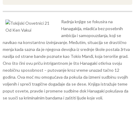
Radnja knjige se fokusira na
Hanagakija, mladića bez posebnih
ambicija i samopouzdanja, koji se
navikao na konstantno izvinjavanje. Međutim, situacija se drastično
menja kada sazna da je njegova devojka iz srednje škole postala žrtva
nasilja od strane bande poznate kao Tokio Manđi, koja teroriše grad.
Ono što čini ovu priču intrigantnom je što Hanagaki otkriva svoju
neobičnu sposobnost – putovanje kroz vreme unazad tačno 12
godina. Ova moć mu omogućava da pokuša da izmeni sudbinu svojih
voljenih i spreči tragične događaje da se dese. Knjiga istražuje teme
poput osvete, pravde i promene sudbine dok Hanagaki pokušava da
se suoči sa kriminalnim bandama i zaštiti ljude koje voli.