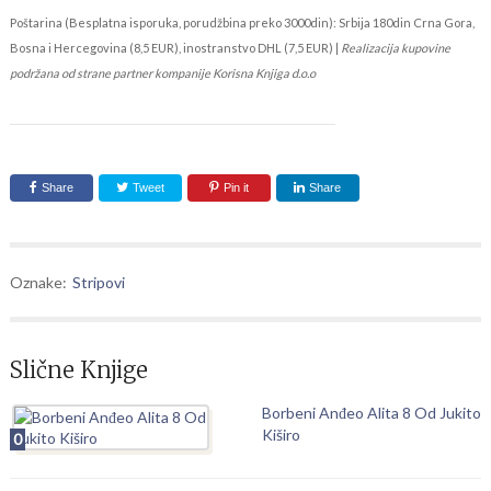
Poštarina (Besplatna isporuka, porudžbina preko 3000din): Srbija 180din Crna Gora,
Bosna i Hercegovina (8,5 EUR), inostranstvo DHL (7,5 EUR) |
Realizacija kupovine
podržana od strane partner kompanije Korisna Knjiga d.o.o
Share
Tweet
Pin it
Share
Oznake:
Stripovi
Slične Knjige
Borbeni Anđeo Alita 8 Od Jukito
Kiširo
0