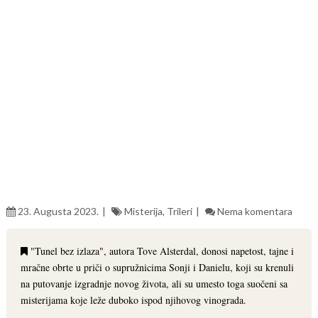
23. Augusta 2023.
Misterija
,
Trileri
Nema komentara
"Tunel bez izlaza", autora Tove Alsterdal, donosi napetost, tajne i
mračne obrte u priči o supružnicima Sonji i Danielu, koji su krenuli
na putovanje izgradnje novog života, ali su umesto toga suočeni sa
misterijama koje leže duboko ispod njihovog vinograda.