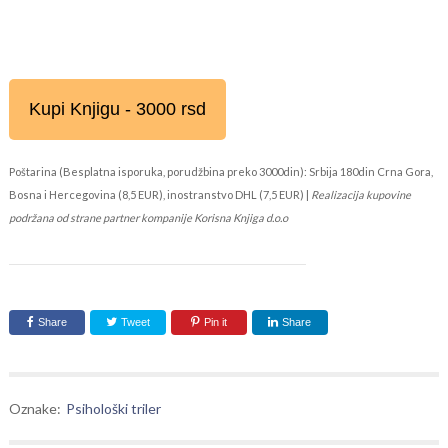
Kupi Knjigu - 3000 rsd
Poštarina (Besplatna isporuka, porudžbina preko 3000din): Srbija 180din Crna Gora,
Bosna i Hercegovina (8,5 EUR), inostranstvo DHL (7,5 EUR) |
Realizacija kupovine
podržana od strane partner kompanije Korisna Knjiga d.o.o
Share
Tweet
Pin it
Share
Oznake:
Psihološki triler