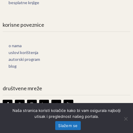
besplatne knjige
korisne poveznice
o nama
uslovi korištenja
autorski program
blog
društvene mreže
Naša stranica koristi kolačiće kako bi vam osigurala najbolji
utisak i preglednost našeg portala.
Knjige Online
Copyright © 2026.
Slažem se
Prava zadržana. Bilo kakvo kopiranje strogo zabranjeno.