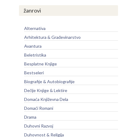
žanrovi
Alternativa
Arhitektura & Građevinarstvo
Avantura
Beletristika
Besplatne Knjige
Bestseleri
Biografije & Autobiografije
Dečije Knjige & Lektire
Domaća Književna Dela
Domaći Romani
Drama
Duhovni Razvoj
Duhovnost & Religija