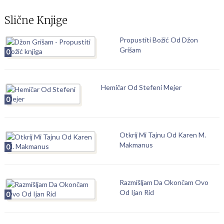
Slične Knjige
Propustiti Božić Od Džon
Grišam
0
Hemičar Od Stefeni Mejer
0
Otkrij Mi Tajnu Od Karen M.
Makmanus
0
Razmišljam Da Okončam Ovo
Od Ijan Rid
0