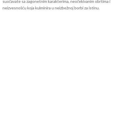
suočavate sa zagonetnim karakterima, neočekivanim obrtima i
neizvesnošću koja kulminira u neizbežnoj borbi za istinu.