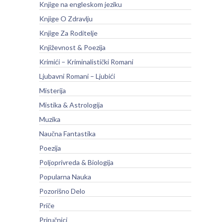
Knjige na engleskom jeziku
Knjige O Zdravlju
Knjige Za Roditelje
Književnost & Poezija
Krimići – Kriminalistički Romani
Ljubavni Romani – Ljubići
Misterija
Mistika & Astrologija
Muzika
Naučna Fantastika
Poezija
Poljoprivreda & Biologija
Popularna Nauka
Pozorišno Delo
Priče
Priručnici