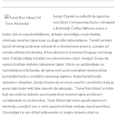
Sonja i Daniel su odlučili da započnu
novi život i restauriraju kuću i vinograd
u Bohemiji, Češka. Njihova sreća u
braku čini se nepokolebljivom, ali kako obnavljaju svoje imanje,
otkrivaju mračne tajne koje su dugo bile zaboravljene. Tuneli i prolazi
ispod vinskog podruma odvode ih u misteriozne pravce, a jedan od
tunela otkriva leš dečaka, žrtve ubistva iz vremena Drugog svetskog
rata.
Policija odbija istražiti ovu misterioznu smrt, terajući Sonju da
sama istražuje duboko zakopane tajne. Ubrzo se sprijateljuje sa
turistkinjom iz Britanije, ali njena smrt pod sumnjivim okolnostima
postavlja Sonju u središte opasnog zapleta. Kada Daniel bude
optužen i uhapšen, Sonja shvata da se mora suočiti s prošlošću koja je
puna tajni koje neki žele zauvek da zakopaju.
“Tunel bez izlaza” je triler
koji vas vodi na duboko putovanje kroz mračne tajne prošlosti i
sučeljavanje sa strahovima. Tove Alsterdal vešto gradi napetost i
misteriju, uvodeći vas u svet opasnosti koje vrebaju ispod površine.
Ova knjiga će vas držati prikovanim uz svaku stranicu dok se