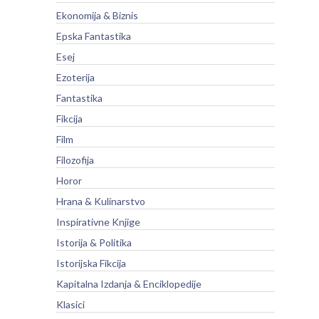
Ekonomija & Biznis
Epska Fantastika
Esej
Ezoterija
Fantastika
Fikcija
Film
Filozofija
Horor
Hrana & Kulinarstvo
Inspirativne Knjige
Istorija & Politika
Istorijska Fikcija
Kapitalna Izdanja & Enciklopedije
Klasici