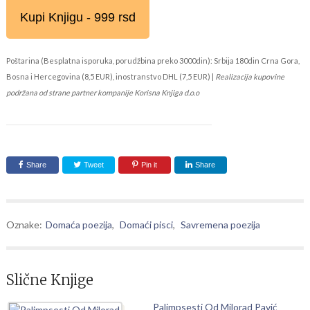
Kupi Knjigu - 999 rsd
Poštarina (Besplatna isporuka, porudžbina preko 3000din): Srbija 180din Crna Gora,
Bosna i Hercegovina (8,5 EUR), inostranstvo DHL (7,5 EUR) |
Realizacija kupovine
podržana od strane partner kompanije Korisna Knjiga d.o.o
Share
Tweet
Pin it
Share
Oznake:
Domaća poezija
,
Domaći pisci
,
Savremena poezija
Slične Knjige
Palimpsesti Od Milorad Pavić