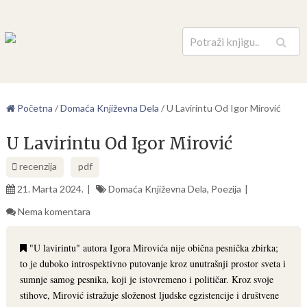
Pretraga
Početna
/
Domaća Književna Dela
/
U Lavirintu Od Igor Mirović
U Lavirintu Od Igor Mirović
recenzija
pdf
21. Marta 2024.
Domaća Književna Dela
,
Poezija
Nema komentara
"U lavirintu" autora Igora Mirovića nije obična pesnička zbirka;
to je duboko introspektivno putovanje kroz unutrašnji prostor sveta i
sumnje samog pesnika, koji je istovremeno i političar. Kroz svoje
stihove, Mirović istražuje složenost ljudske egzistencije i društvene