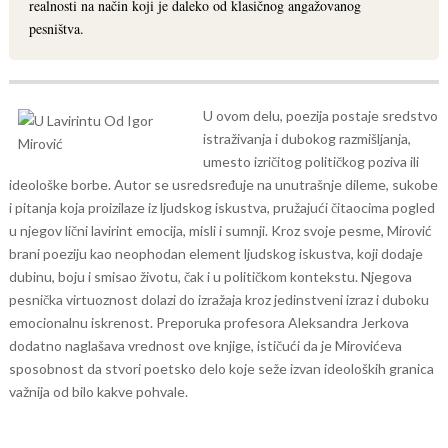
realnosti na način koji je daleko od klasičnog angažovanog
pesništva.
U ovom delu, poezija postaje sredstvo
istraživanja i dubokog razmišljanja,
umesto izričitog političkog poziva ili
ideološke borbe. Autor se usredsređuje na unutrašnje dileme, sukobe
i pitanja koja proizilaze iz ljudskog iskustva, pružajući čitaocima pogled
u njegov lični lavirint emocija, misli i sumnji.
Kroz svoje pesme, Mirović
brani poeziju kao neophodan element ljudskog iskustva, koji dodaje
dubinu, boju i smisao životu, čak i u političkom kontekstu. Njegova
pesnička virtuoznost dolazi do izražaja kroz jedinstveni izraz i duboku
emocionalnu iskrenost.
Preporuka profesora Aleksandra Jerkova
dodatno naglašava vrednost ove knjige, ističući da je Mirovićeva
sposobnost da stvori poetsko delo koje seže izvan ideoloških granica
važnija od bilo kakve pohvale.